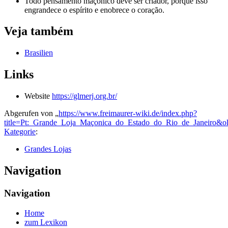
Todo pensamento maçônico deve ser criador, porque isso
engrandece o espírito e enobrece o coração.
Veja também
Brasilien
Links
Website
https://glmerj.org.br/
Abgerufen von „
https://www.freimaurer-wiki.de/index.php?
title=Pt:_Grande_Loja_Maçonica_do_Estado_do_Rio_de_Janeiro&o
Kategorie
:
Grandes Lojas
Navigation
Navigation
Home
zum Lexikon