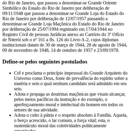
do Rio de Janeiro, que passou a denominar-se Grande Oriente
Simbólico do Estado do Rio de Janeiro por deliberação de
09/11/1948 que passou a denominar-se Grande Loja do Estado do
Rio de Janeiro por deliberação de 12/07/1957 passando a
denominar-se Grande Loja Maçônica do Estado do Rio de Janeiro
por deliberação de 25/07/1994 registrado em 17/04/1944 no
Registro Civil de pessoas Jurídicas anexo ao Cartório do 3º Ofício
de Niterói sob o nº 161 a fls. 126 do Livro A-2, cujos diplomas
institucionais datam de 30 de março de 1944, 28 de agosto de 1944,
09 de novembro de 1948, 14 de outubro de 1957 e 23/09/1978.
Define-se pelos seguintes postulados
Crê e proclama o princípio impessoal do Grande Arquiteto do
Universo como Deus, fonte de prevalência do espírito sobre a
matéria e sem o qual nenhum candidato será admitido em seu
seio.
Adota e propaga as doutrinas maçônicas que visam alcançar,
pelos meios pacíficos da instrução e do exemplo, o
aperfeiçoamento moral e intelectual do homem em todos os
setores de sua atividade.
Adota o culto à pátria e o respeito absoluto à Família. Aquela,
o berço acrescido, o lar comum, a força vital; esta, o
sustentáculo moral das coletividades politicamente
organizadas.