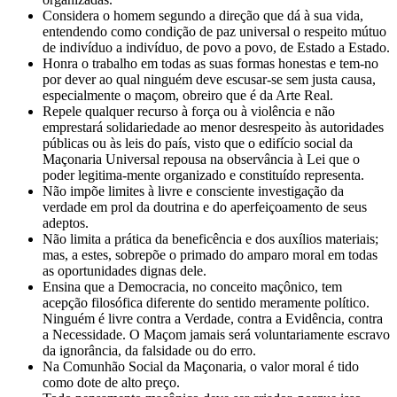
Considera o homem segundo a direção que dá à sua vida,
entendendo como condição de paz universal o respeito mútuo
de indivíduo a indivíduo, de povo a povo, de Estado a Estado.
Honra o trabalho em todas as suas formas honestas e tem-no
por dever ao qual ninguém deve escusar-se sem justa causa,
especialmente o maçom, obreiro que é da Arte Real.
Repele qualquer recurso à força ou à violência e não
emprestará solidariedade ao menor desrespeito às autoridades
públicas ou às leis do país, visto que o edifício social da
Maçonaria Universal repousa na observância à Lei que o
poder legitima-mente organizado e constituído representa.
Não impõe limites à livre e consciente investigação da
verdade em prol da doutrina e do aperfeiçoamento de seus
adeptos.
Não limita a prática da beneficência e dos auxílios materiais;
mas, a estes, sobrepõe o primado do amparo moral em todas
as oportunidades dignas dele.
Ensina que a Democracia, no conceito maçônico, tem
acepção filosófica diferente do sentido meramente político.
Ninguém é livre contra a Verdade, contra a Evidência, contra
a Necessidade. O Maçom jamais será voluntariamente escravo
da ignorância, da falsidade ou do erro.
Na Comunhão Social da Maçonaria, o valor moral é tido
como dote de alto preço.