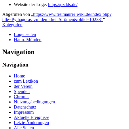
Website der Loge:
https://pzdds.de/
Abgerufen von „
https://www.freimaurer-wiki.de/index.php?
title=Pythagoras_zu_den_drei_Strömen&oldid=102381
“
Kategorien
:
Logenseiten
Hann. Münden
Navigation
Navigation
Home
zum Lexikon
der Verein
Spenden
Chronik
Nutzungsbedingungen
Datenschutz
Impressum
Aktuelle Ereignisse
Letzte Änderungen
Alle Seiten