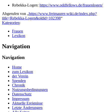
Rebekka-Logen:
https://www.oddfellows.de/frauenlogen/
Abgerufen von „
https://www.freimaurer-wiki.de/index.php?
title=Rebekka-Logen&oldid=102398
“
Kategorien
:
Frauen
Lexikon
Navigation
Navigation
Home
zum Lexikon
der Verein
Spenden
Chronik
Nutzungsbedingungen
Datenschutz
Impressum
Aktuelle Ereignisse
Letzte Änderungen