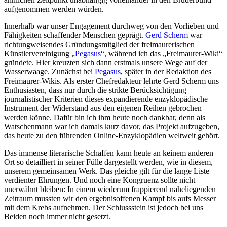
aufgenommen werden würden.
Innerhalb war unser Engagement durchweg von den Vorlieben und
Fähigkeiten schaffender Menschen geprägt.
Gerd Scherm
war
richtungweisendes Gründungsmitglied der freimaurerischen
Künstlervereinigung „
Pegasus
“, während ich das „Freimaurer-Wiki“
gründete. Hier kreuzten sich dann erstmals unsere Wege auf der
Wasserwaage. Zunächst bei
Pegasus
, später in der Redaktion des
Freimaurer-Wikis. Als erster Chefredakteur lehrte Gerd Scherm uns
Enthusiasten, dass nur durch die strikte Berücksichtigung
journalistischer Kriterien dieses expandierende enzyklopädische
Instrument der Widerstand aus den eigenen Reihen gebrochen
werden könne. Dafür bin ich ihm heute noch dankbar, denn als
Watschenmann war ich damals kurz davor, das Projekt aufzugeben,
das heute zu den führenden Online-Enzyklopädien weltweit gehört.
Das immense literarische Schaffen kann heute an keinem anderen
Ort so detailliert in seiner Fülle dargestellt werden, wie in diesem,
unserem gemeinsamen Werk. Das gleiche gilt für die lange Liste
verdienter Ehrungen. Und noch eine Kongruenz sollte nicht
unerwähnt bleiben: In einem wiederum frappierend naheliegenden
Zeitraum mussten wir den ergebnisoffenen Kampf bis aufs Messer
mit dem Krebs aufnehmen. Der Schlussstein ist jedoch bei uns
Beiden noch immer nicht gesetzt.