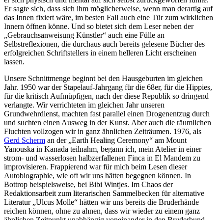
Er sagte sich, dass sich ihm möglicherweise, wenn man derartig auf
das Innen fixiert wäre, im besten Fall auch eine Tür zum wirklichen
Innern öffnen könne. Und so bietet sich dem Leser neben der
„Gebrauchsanweisung Künstler“ auch eine Fülle an
Selbstreflexionen, die durchaus auch bereits gelesene Bücher des
erfolgreichen Schriftstellers in einem helleren Licht erscheinen
lassen.
Unsere Schnittmenge beginnt bei den Hausgeburten im gleichen
Jahr. 1950 war der Stapelauf-Jahrgang für die 68er, für die Hippies,
für die kritisch Aufmüpfigen, nach der diese Republik so dringend
verlangte. Wir verrichteten im gleichen Jahr unseren
Grundwehrdienst, machten fast parallel einen Drogenentzug durch
und suchten einen Ausweg in der Kunst. Aber auch die räumlichen
Fluchten vollzogen wir in ganz ähnlichen Zeiträumen. 1976, als
Gerd Scherm
an der „Earth Healing Ceremony“ am Mount
Yanouska in Kanada teilnahm, begann ich, mein Atelier in einer
strom- und wasserlosen halbzerfallenen Finca in El Mandem zu
improvisieren. Frappierend war für mich beim Lesen dieser
Autobiographie, wie oft wir uns hätten begegnen können. In
Bottrop beispielsweise, bei Bibi Wintjes. Im Chaos der
Redaktionsarbeit zum literarischen Sammelbecken für alternative
Literatur „Ulcus Molle“ hätten wir uns bereits die Bruderhände
reichen können, ohne zu ahnen, dass wir wieder zu einem ganz
ähnlichen Zeitpunkt unabhängig voneinander in den Bruderbund