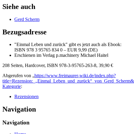
Siehe auch
Gerd Scherm
Bezugsadresse
"Einmal Leben und zurück" gibt es jetzt auch als Ebook:
ISBN 978 3 95765 834 0 – EUR 9,99 (DE)
Erschienen im Verlag p.machinery Michael Haitel
208 Seiten, Hardcover, ISBN 978-3-95765-263-8, 39,90 €
Abgerufen von „
https://www.freimaurer-wiki.de/index.php?
title=Rezension:_„Einmal_Leben_und_zurück“_von_Gerd_Scherm&
Kategorie
:
Rezensionen
Navigation
Navigation