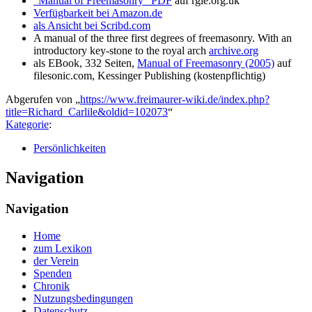
"Manual of Freemasonry" PDF
auf rgle.org.uk
Verfügbarkeit bei Amazon.de
als Ansicht bei Scribd.com
A manual of the three first degrees of freemasonry. With an
introductory key-stone to the royal arch
archive.org
als EBook, 332 Seiten,
Manual of Freemasonry (2005)
auf
filesonic.com, Kessinger Publishing (kostenpflichtig)
Abgerufen von „
https://www.freimaurer-wiki.de/index.php?
title=Richard_Carlile&oldid=102073
“
Kategorie
:
Persönlichkeiten
Navigation
Navigation
Home
zum Lexikon
der Verein
Spenden
Chronik
Nutzungsbedingungen
Datenschutz