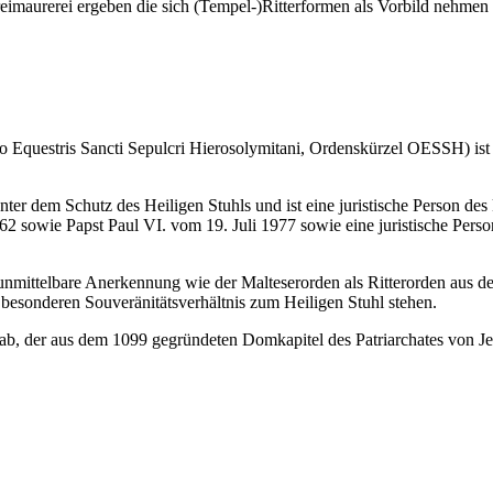
eimaurerei ergeben die sich (Tempel-)Ritterformen als Vorbild nehmen
o Equestris Sancti Sepulcri Hierosolymitani, Ordenskürzel OESSH) ist
t unter dem Schutz des Heiligen Stuhls und ist eine juristische Person
sowie Papst Paul VI. vom 19. Juli 1977 sowie eine juristische Person
unmittelbare Anerkennung wie der Malteserorden als Ritterorden aus de
 besonderen Souveränitätsverhältnis zum Heiligen Stuhl stehen.
ab, der aus dem 1099 gegründeten Domkapitel des Patriarchates von Je