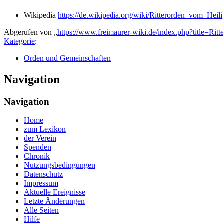
Wikipedia
https://de.wikipedia.org/wiki/Ritterorden_vom_Hei
Abgerufen von „
https://www.freimaurer-wiki.de/index.php?title=R
Kategorie
:
Orden und Gemeinschaften
Navigation
Navigation
Home
zum Lexikon
der Verein
Spenden
Chronik
Nutzungsbedingungen
Datenschutz
Impressum
Aktuelle Ereignisse
Letzte Änderungen
Alle Seiten
Hilfe