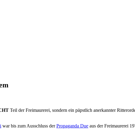
lem
CHT
Teil der Freimaurerei, sondern ein päpstlich anerkannter Ritterord
i
war bis zum Ausschluss der
Propaganda Due
aus der Freimaurerei 19