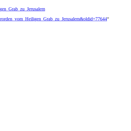
ligen_Grab_zu_Jerusalem
itterorden_vom_Heiligen_Grab_zu_Jerusalem&oldid=77644
“