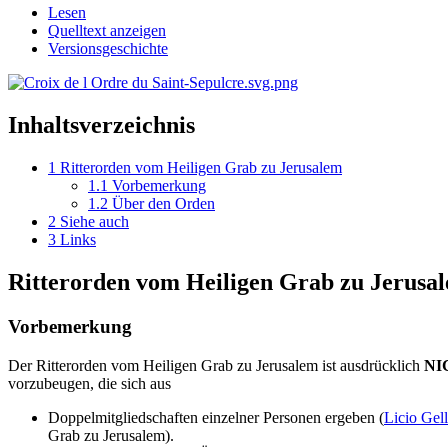
Lesen
Quelltext anzeigen
Versionsgeschichte
Inhaltsverzeichnis
1
Ritterorden vom Heiligen Grab zu Jerusalem
1.1
Vorbemerkung
1.2
Über den Orden
2
Siehe auch
3
Links
Ritterorden vom Heiligen Grab zu Jerusa
Vorbemerkung
Der Ritterorden vom Heiligen Grab zu Jerusalem ist ausdrücklich
NI
vorzubeugen, die sich aus
Doppelmitgliedschaften einzelner Personen ergeben (
Licio Gell
Grab zu Jerusalem).