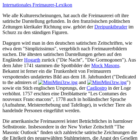
Internationales Freimaurer-Lexikon
Wie alle Kulturerscheinungen, hat auch die Freimaurerei oft ihre
satirische Darstellung gefunden. In den französischen politischen
Zeitungen klerikaler Richtung usw. gehört der
Dreipunktbruder
im
Schurz zu den ständigen Figuren.
Dagegen wird man in den deutschen satirischen Zeitschriften, wie
etwa dem "Simplizissimus", vergeblich nach Freimaurerbildern
suchen. Die ältesten satirischen Darstellungen gehen auf den
Engländer
Hogarth
zurück ("Die Nacht", "Die Gormogonen"). Aus
dem Jahre 1741 stammen die Spottbilder der
Mock Masons
.
Bekannt ist ferner ein die Trunkenheit von Freimaurern
verspottendes undatiertes Bild aus dem 18. Jahrhundert ("Dedicated
to the admirers of
and
")
sowie ein Stich englischen Ursprungs, der
Cagliostro
in der Loge
verhöhnt. 1757 erschien eine Dreiblattserie "Les Contumes des
nouveaux Franc-macons", 1778 auch in holländischer Sprache
(Aufnahme, Meistererhebung und Tafelloge), in welcher Tiere als
handelnde Personen eingeführt werden.
Die amerikanische Freimaurerei leistet Beträchtliches in harmloser
Selbstironie. Insbesondere in der New Yorker Zeitschrift "The
Masonic Outlook" finden sich zahlreiche satirische Zeichnungen die
die Eitelkeit des neugewählten Stuhlmeisters, die Angst des Gesellen