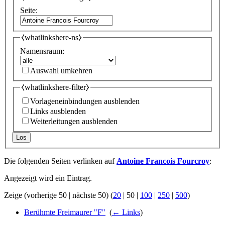
Seite:
⧼whatlinkshere-ns⧽
Namensraum:
Auswahl umkehren
⧼whatlinkshere-filter⧽
Vorlageneinbindungen ausblenden
Links ausblenden
Weiterleitungen ausblenden
Los
Die folgenden Seiten verlinken auf
Antoine Francois Fourcroy
:
Angezeigt wird ein Eintrag.
Zeige (
vorherige 50
|
nächste 50
) (
20
|
50
|
100
|
250
|
500
)
Berühmte Freimaurer "F"
‎
(
← Links
)