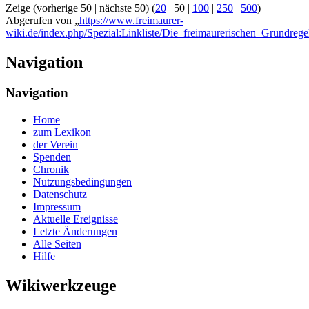
Zeige (
vorherige 50
|
nächste 50
) (
20
|
50
|
100
|
250
|
500
)
Abgerufen von „
https://www.freimaurer-
wiki.de/index.php/Spezial:Linkliste/Die_freimaurerischen_Grundrege
Navigation
Navigation
Home
zum Lexikon
der Verein
Spenden
Chronik
Nutzungsbedingungen
Datenschutz
Impressum
Aktuelle Ereignisse
Letzte Änderungen
Alle Seiten
Hilfe
Wikiwerkzeuge