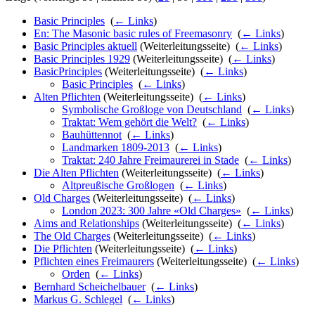
Basic Principles
‎
(
← Links
)
En: The Masonic basic rules of Freemasonry
‎
(
← Links
)
Basic Principles aktuell
(Weiterleitungsseite) ‎
(
← Links
)
Basic Principles 1929
(Weiterleitungsseite) ‎
(
← Links
)
BasicPrinciples
(Weiterleitungsseite) ‎
(
← Links
)
Basic Principles
‎
(
← Links
)
Alten Pflichten
(Weiterleitungsseite) ‎
(
← Links
)
Symbolische Großloge von Deutschland
‎
(
← Links
)
Traktat: Wem gehört die Welt?
‎
(
← Links
)
Bauhüttennot
‎
(
← Links
)
Landmarken 1809-2013
‎
(
← Links
)
Traktat: 240 Jahre Freimaurerei in Stade
‎
(
← Links
)
Die Alten Pflichten
(Weiterleitungsseite) ‎
(
← Links
)
Altpreußische Großlogen
‎
(
← Links
)
Old Charges
(Weiterleitungsseite) ‎
(
← Links
)
London 2023: 300 Jahre «Old Charges»
‎
(
← Links
)
Aims and Relationships
(Weiterleitungsseite) ‎
(
← Links
)
The Old Charges
(Weiterleitungsseite) ‎
(
← Links
)
Die Pflichten
(Weiterleitungsseite) ‎
(
← Links
)
Pflichten eines Freimaurers
(Weiterleitungsseite) ‎
(
← Links
)
Orden
‎
(
← Links
)
Bernhard Scheichelbauer
‎
(
← Links
)
Markus G. Schlegel
‎
(
← Links
)