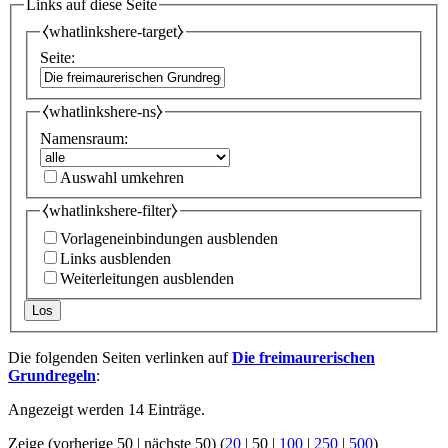
Links auf diese Seite
⧼whatlinkshere-target⧽
Seite:
⧼whatlinkshere-ns⧽
Namensraum:
Auswahl umkehren
⧼whatlinkshere-filter⧽
Vorlageneinbindungen ausblenden
Links ausblenden
Weiterleitungen ausblenden
Los
Die folgenden Seiten verlinken auf
Die freimaurerischen
Grundregeln
:
Angezeigt werden 14 Einträge.
Zeige (
vorherige 50
|
nächste 50
) (
20
|
50
|
100
|
250
|
500
)