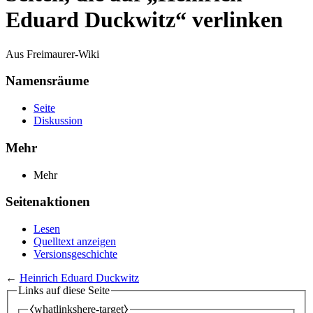
Eduard Duckwitz“ verlinken
Aus Freimaurer-Wiki
Namensräume
Seite
Diskussion
Mehr
Mehr
Seitenaktionen
Lesen
Quelltext anzeigen
Versionsgeschichte
←
Heinrich Eduard Duckwitz
Links auf diese Seite
⧼whatlinkshere-target⧽