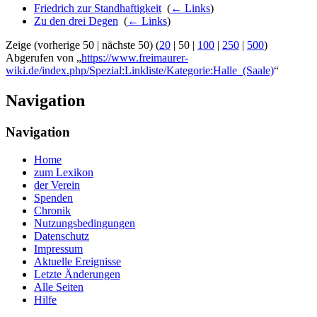
Friedrich zur Standhaftigkeit
‎
(
← Links
)
Zu den drei Degen
‎
(
← Links
)
Zeige (
vorherige 50
|
nächste 50
) (
20
|
50
|
100
|
250
|
500
)
Abgerufen von „
https://www.freimaurer-
wiki.de/index.php/Spezial:Linkliste/Kategorie:Halle_(Saale)
“
Navigation
Navigation
Home
zum Lexikon
der Verein
Spenden
Chronik
Nutzungsbedingungen
Datenschutz
Impressum
Aktuelle Ereignisse
Letzte Änderungen
Alle Seiten
Hilfe