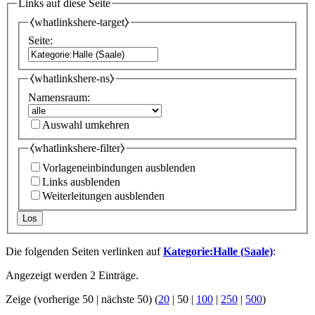
Links auf diese Seite
⧼whatlinkshere-target⧽
Seite:
⧼whatlinkshere-ns⧽
Namensraum:
Auswahl umkehren
⧼whatlinkshere-filter⧽
Vorlageneinbindungen ausblenden
Links ausblenden
Weiterleitungen ausblenden
Los
Die folgenden Seiten verlinken auf
Kategorie:Halle (Saale)
:
Angezeigt werden 2 Einträge.
Zeige (
vorherige 50
|
nächste 50
) (
20
|
50
|
100
|
250
|
500
)