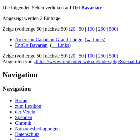
Die folgenden Seiten verlinken auf
Ort Bavarian
:
Angezeigt werden 2 Einträge.
Zeige (
vorherige 50
|
nächste 50
) (
20
|
50
|
100
|
250
|
500
)
American Canadian Grand Lodge
‎
(
← Links
)
En:Ort Bavarian
‎
(
← Links
)
Zeige (
vorherige 50
|
nächste 50
) (
20
|
50
|
100
|
250
|
500
)
Abgerufen von „
https://www.freimaurer-wiki.de/index.php/Spezial:L
Navigation
Navigation
Home
zum Lexikon
der Verein
Spenden
Chronik
Nutzungsbedingungen
Datenschutz
Impressum