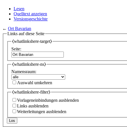
Lesen
Quelltext anzeigen
Versionsgeschichte
←
Ort Bavarian
Links auf diese Seite
⧼whatlinkshere-target⧽
Seite:
⧼whatlinkshere-ns⧽
Namensraum:
Auswahl umkehren
⧼whatlinkshere-filter⧽
Vorlageneinbindungen ausblenden
Links ausblenden
Weiterleitungen ausblenden
Los