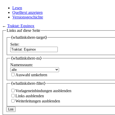
Lesen
Quelltext anzeigen
Versionsgeschichte
←
Traktat: Equinox
Links auf diese Seite
⧼whatlinkshere-target⧽
Seite:
⧼whatlinkshere-ns⧽
Namensraum:
Auswahl umkehren
⧼whatlinkshere-filter⧽
Vorlageneinbindungen ausblenden
Links ausblenden
Weiterleitungen ausblenden
Los