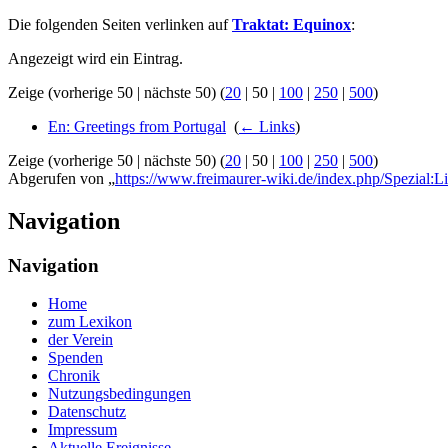
Die folgenden Seiten verlinken auf
Traktat: Equinox
:
Angezeigt wird ein Eintrag.
Zeige (
vorherige 50
|
nächste 50
) (
20
|
50
|
100
|
250
|
500
)
En: Greetings from Portugal
‎
(
← Links
)
Zeige (
vorherige 50
|
nächste 50
) (
20
|
50
|
100
|
250
|
500
)
Abgerufen von „
https://www.freimaurer-wiki.de/index.php/Spezial:Li
Navigation
Navigation
Home
zum Lexikon
der Verein
Spenden
Chronik
Nutzungsbedingungen
Datenschutz
Impressum
Aktuelle Ereignisse