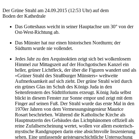
Der Grüne Strahl am 24.09.2015 (12:53 Uhr) auf dem
Boden der Kathedrale
Das Gotteshaus weicht in seiner Hauptachse um 30° von der
Ost-West-Richtung ab.
Das Münster hat nur einen historischen Nordturm; der
Südturm wurde nie vollendet.
Jedes Jahr zu den Aequinoktien zeigt sich bei wolkenlosem
Himmel zur Mittagszeit auf der Hochgotischen Kanzel ein
heller, grüner Lichtfleck, der über die Figuren wandert und als
»Grüner Strahl des Straßburger Münsters« weltweite
Aufmerksamkeit auf sich zieht. Der grüne Strahl wird durch
ein grünes Glas im Schuh des Königs Juda in den
Seitenfenstern des Südtriforiums erzeugt. König Juda selbst
blickt in diesem Fenster zur Sonne empor und zeigt mit dem
Finger auf seinen Fuß. Der Strahl wurde das erste Mal in den
1970er Jahren von dem Vermessungsingenieur Maurice
Rosart beschrieben. Während die Katholische Kirche als
Hauptnutzerin des Gebäudes das Lichtphänomen offiziell als
reine Zufallserscheinung wertet, wollen vor allem esoterisch-
mystische Randgruppen darin eine absichtsvolle Inszenierung
sehen. Eine umfassende geistesgeschichtliche Untersuchung