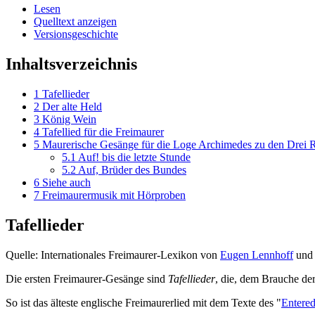
Lesen
Quelltext anzeigen
Versionsgeschichte
Inhaltsverzeichnis
1
Tafellieder
2
Der alte Held
3
König Wein
4
Tafellied für die Freimaurer
5
Maurerische Gesänge für die Loge Archimedes zu den Drei Re
5.1
Auf! bis die letzte Stunde
5.2
Auf, Brüder des Bundes
6
Siehe auch
7
Freimaurermusik mit Hörproben
Tafellieder
Quelle: Internationales Freimaurer-Lexikon von
Eugen Lennhoff
un
Die ersten Freimaurer-Gesänge sind
Tafellieder
, die, dem Brauche der
So ist das älteste englische Freimaurerlied mit dem Texte des "
Entered