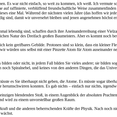
en. Es war nicht einfach, so weit zu kommen, ich weiß. Ich vermute soga
 auf raffinierte, verblüffend freundschaftliche Weise zusammenfinden u
ieses eine Mal. Während der nächsten vielen Jahre (das hoffen wir jede
ig sind, damit wir unversehrt bleiben und jenen angenehmen höchst er
einmal lebendig sind, schaffen durch ihre Aneinanderreihung einer Viel
ichen Natur des Dreifach großen Baumeisters. Aber es kommt noch bes
rlich kein greifbares Gebilde. Protonen sind so klein, dass ein kleiner
 wir würden uns selbst mit einer Pinzette Atom für Atom auseinander n
den oder nicht, in jedem Fall bilden Sie vieles andere; sie bilden so
n noch Spiralnebel, und keines von den anderen Dingen, die das Univ
müsste es Sie überhaupt nicht geben, die Atome. Es müsste sogar über
e herumschwirren konnten. Es gab nichts – einfach nur nichts, irgendw
nzigen blendenden Stoß, in einem Augenblick der absoluten Prachtentf
und wird zu einem unvorstellbar großen Raum.
erkraft und die anderen beherrschenden Kräfte der Physik. Nach noch 
 wächst.