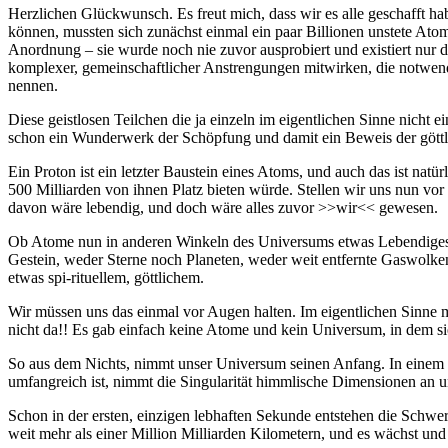
Herzlichen Glückwunsch. Es freut mich, dass wir es alle geschafft hab
können, mussten sich zunächst einmal ein paar Billionen unstete Atome
Anordnung – sie wurde noch nie zuvor ausprobiert und existiert nur d
komplexer, gemeinschaftlicher Anstrengungen mitwirken, die notwend
nennen.
Diese geistlosen Teilchen die ja einzeln im eigentlichen Sinne nicht 
schon ein Wunderwerk der Schöpfung und damit ein Beweis der göttl
Ein Proton ist ein letzter Baustein eines Atoms, und auch das ist natü
500 Milliarden von ihnen Platz bieten würde. Stellen wir uns nun vor
davon wäre lebendig, und doch wäre alles zuvor >>wir<< gewesen.
Ob Atome nun in anderen Winkeln des Universums etwas Lebendiges bil
Gestein, weder Sterne noch Planeten, weder weit entfernte Gaswolke
etwas spi-rituellem, göttlichem.
Wir müssen uns das einmal vor Augen halten. Im eigentlichen Sinne 
nicht da!! Es gab einfach keine Atome und kein Universum, in dem si
So aus dem Nichts, nimmt unser Universum seinen Anfang. In einem ei
umfangreich ist, nimmt die Singularität himmlische Dimensionen an 
Schon in der ersten, einzigen lebhaften Sekunde entstehen die Schw
weit mehr als einer Million Milliarden Kilometern, und es wächst und