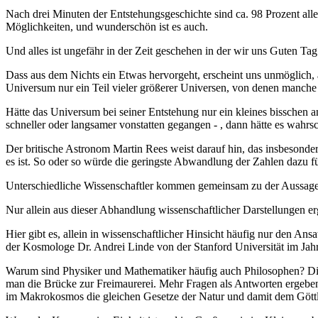
Nach drei Minuten der Entstehungsgeschichte sind ca. 98 Prozent aller
Möglichkeiten, und wunderschön ist es auch.
Und alles ist ungefähr in der Zeit geschehen in der wir uns Guten T
Dass aus dem Nichts ein Etwas hervorgeht, erscheint uns unmöglich, abe
Universum nur ein Teil vieler größerer Universen, von denen manche
Hätte das Universum bei seiner Entstehung nur ein kleines bisschen
schneller oder langsamer vonstatten gegangen - , dann hätte es wahrsc
Der britische Astronom Martin Rees weist darauf hin, das insbesonde
es ist. So oder so würde die geringste Abwandlung der Zahlen dazu f
Unterschiedliche Wissenschaftler kommen gemeinsam zu der Aussage, da
Nur allein aus dieser Abhandlung wissenschaftlicher Darstellungen er
Hier gibt es, allein in wissenschaftlicher Hinsicht häufig nur den An
der Kosmologe Dr. Andrei Linde von der Stanford Universität im Jah
Warum sind Physiker und Mathematiker häufig auch Philosophen? Die A
man die Brücke zur Freimaurerei. Mehr Fragen als Antworten ergeben 
im Makrokosmos die gleichen Gesetze der Natur und damit dem Göttl