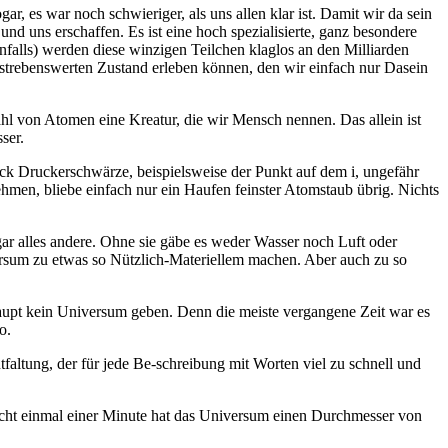
r, es war noch schwieriger, als uns allen klar ist. Damit wir da sein
nd uns erschaffen. Es ist eine hoch spezialisierte, ganz besondere
nfalls) werden diese winzigen Teilchen klaglos an den Milliarden
strebenswerten Zustand erleben können, den wir einfach nur Dasein
zahl von Atomen eine Kreatur, die wir Mensch nennen. Das allein ist
ser.
 Fleck Druckerschwärze, beispielsweise der Punkt auf dem i, ungefähr
ehmen, bliebe einfach nur ein Haufen feinster Atomstaub übrig. Nichts
gar alles andere. Ohne sie gäbe es weder Wasser noch Luft oder
ersum zu etwas so Nützlich-Materiellem machen. Aber auch zu so
haupt kein Universum geben. Denn die meiste vergangene Zeit war es
o.
altung, der für jede Be-schreibung mit Worten viel zu schnell und
nicht einmal einer Minute hat das Universum einen Durchmesser von