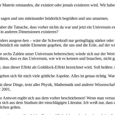
 Materie entstanden, die existiert oder jemals existieren wird. Wir hab
ag sagen und uns miteinander brüderlich begrüßen und uns umarmen.
r die Tatsache, dass vorher nichts da war und jetzt ein Universum existi
 in anderen Dimensionen existieren?
 anders ausgese-hen – wäre die Schwerkraft nur geringfügig stärker o
heinlich nie stabile Elemente gegeben, die uns und die Erde, auf der wi
re sechs Zahlen unser Universum beherrschen; würde sich nur der Wert 
ühren, dass es das Universum, wie wir es kennen und brauchen, nicht g
ss dieser Effekt als Goldilock-Effekt bezeichnet wird. Soll heißen: Al
geben sich für mich viele göttliche Aspekte. Alles ist genau richtig. 
satz diese Dinge, trotz aller Physik, Mathematik und anderer Wissenscha
r 2001.
ntwort ergibt sich aus dem vorher beschriebenen! Wenn man versucht s
sich aus dem Studium der einschlägigen Literatur. Ich weiß nur, dass 
ichen gelten.