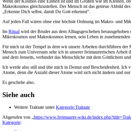
Wenn der Kosmos eine Einheit ist und im Großen wie im Kleinen, obe
Makrokosmos gleichzustellen. Der Mensch ist das getreue Abbild des U
„Erkenne Dich selbst, damit Du Gott erkennst“.
Auf jeden Fall wären ohne eine höchste Ordnung im Makro- und Mik
Im
Ritual
wird der Bruder aus dem Alltagsgeschehen herausgehoben u
Mikrokosmos und Makrokosmos lernen, sein Leben in zunehmenden M
Für mich ist der Tempel in dem wir unsere Arbeiten durchführen de
Mensch zum Universum sehe ich in unserer freimaurerischen Arbeit d
und dem Jenseits, verbindet das Menschliche mit dem Göttlichem und
Ich werde also still und übe mich in Demut und Bescheidenheit. Ich 
Atome, denn die Anzahl dieser Atome wird sich nicht ändern und nur 
Es geschehe also.
Siehe auch
Weitere Traktate unter
Kategorie:Traktate
Abgerufen von „
https://www.freimaurer-wiki.de/index.php?title=
Kategorie
: