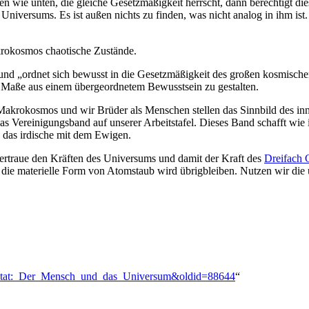
n wie unten, die gleiche Gesetzmäßigkeit herrscht, dann berechtigt 
niversums. Es ist außen nichts zu finden, was nicht analog in ihm ist.
rokosmos chaotische Zustände.
nd „ordnet sich bewusst in die Gesetzmäßigkeit des großen kosmische
aße aus einem übergeordnetem Bewusstsein zu gestalten.
r Makrokosmos und wir Brüder als Menschen stellen das Sinnbild des 
as Vereinigungsband auf unserer Arbeitstafel. Dieses Band schafft wi
 das irdische mit dem Ewigen.
vertraue den Kräften des Universums und damit der Kraft des
Dreifach 
die materielle Form von Atomstaub wird übrigbleiben. Nutzen wir die u
Traktat:_Der_Mensch_und_das_Universum&oldid=88644
“