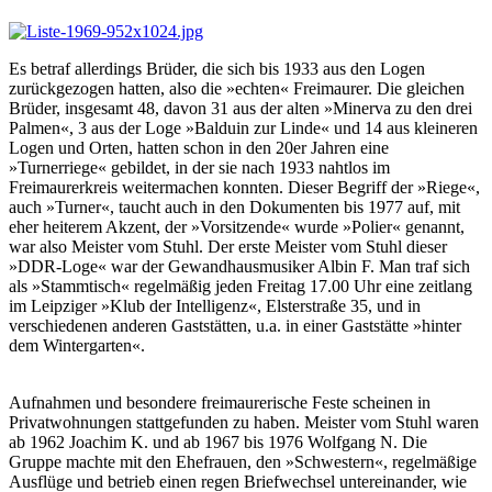
Es betraf allerdings Brüder, die sich bis 1933 aus den Logen
zurückgezogen hatten, also die »echten« Freimaurer. Die gleichen
Brüder, insgesamt 48, davon 31 aus der alten »Minerva zu den drei
Palmen«, 3 aus der Loge »Balduin zur Linde« und 14 aus kleineren
Logen und Orten, hatten schon in den 20er Jahren eine
»Turnerriege« gebildet, in der sie nach 1933 nahtlos im
Freimaurerkreis weitermachen konnten. Dieser Begriff der »Riege«,
auch »Turner«, taucht auch in den Dokumenten bis 1977 auf, mit
eher heiterem Akzent, der »Vorsitzende« wurde »Polier« genannt,
war also Meister vom Stuhl. Der erste Meister vom Stuhl dieser
»DDR-Loge« war der Gewandhausmusiker Albin F. Man traf sich
als »Stammtisch« regelmäßig jeden Freitag 17.00 Uhr eine zeitlang
im Leipziger »Klub der Intelligenz«, Elsterstraße 35, und in
verschiedenen anderen Gaststätten, u.a. in einer Gaststätte »hinter
dem Wintergarten«.
Aufnahmen und besondere freimaurerische Feste scheinen in
Privatwohnungen stattgefunden zu haben. Meister vom Stuhl waren
ab 1962 Joachim K. und ab 1967 bis 1976 Wolfgang N. Die
Gruppe machte mit den Ehefrauen, den »Schwestern«, regelmäßige
Ausflüge und betrieb einen regen Briefwechsel untereinander, wie