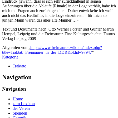
Eindruck gewann, dass er sich sehr zurückhaltend in seinen
Äußerungen über die Abläufe [Rituale] in der Loge verhält, habe ich
mich mit Fragen auch zurück gehalten. Daher entwickelte ich wohl
auch nicht das Bedürfnis, in die Loge einzutreten – für mich als
jungen Mann waren das alles alte Männer …«
Text und Dokumente nach: Otto Werner Förster und Günter Martin
Hempel, Leipzig und die Freimaurer. Eine Kulturgeschichte. Taurus
Verlag Leipzig 2009
Abgerufen von „
https://www.freimaurer-wiki.de/index.php?
title=Traktat:_Freimaurer_in_der_DDR&oldid=97947
“
Kategorie
:
Traktate
Navigation
Navigation
Home
zum Lexikon
der Verein
Spenden
Chronik