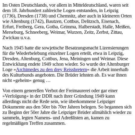
Im Osten Deutschlands, vor allem in Mitteldeutschland, waren seit
dem 18. Jahrhundert zahlreiche Logen entstanden, in Leipzig
(1736), Dresden (1738) und Chemnitz, aber auch in kleineren Orten
wie Altenburg (1742), Bautzen, Cottbus, Delitzsch, Eisenach,
Erfurt, Freiberg, Gera, Gotha, Grimma, Halberstadt, Halle, Meißen,
Merseburg, Schneeberg, Weimar, Wurzen, Zeitz, Zerbst, Zittau,
Zwickau u.v.a.
Nach 1945 hatte die sowjetische Besatzungsmacht Lizensierungen
für die Wiederbelebung einzelner Logen erteilt, etwa in Leipzig,
Dresden, Altenburg, Cottbus, Jena, Meiningen und Weimar. Diese
Entwicklung endete 1949 schon wieder. So wurde der Altenburger
Loge »
Archimedes zu den drey Reissbretern
« die Arbeit innerhalb
des Kulturbunds angeboten. Die Brüder lehnten ab. Es war ihnen
nicht »geheim« genug …
Von einem generellen Verbot der Freimaurerei oder gar einer
»Verfolgung« in der DDR nach ihrer Gründung 1949 kann
allerdings nicht die Rede sein, wie überkommene Leipziger
Dokumente aus den 50er bis 70er Jahren belegen. So begannen sich
zu Beginn der 50er Jahre die Leipziger Brüder allmählich wieder zu
sammeln, legten Namens- und Adreßlisten an, kamen zu
regelmäßigen Treffen zusammen.