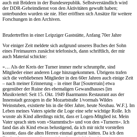
auch mit Brüdern in der Bundesrepublik. Selbstverständlich wird
der DDR-Geheimdienst von den Aktivitäten gewußt haben;
unterbunden wurden sie nie. Hier eröffnen sich Ansätze für weitere
Forschungen in den Archiven.
Brudertreffen in einer Leipziger Gaststätte, Anfang 70er Jahre
Vor einiger Zeit meldete sich aufgrund unseres Buches der Sohn
eines Freimaurers zunächst telefonisch, dann schriftlich, der mir
auch Material schickte:
»… Als der Kreis der Turner immer mehr schrumpfte, sind
Mitglieder einer anderen Loge hinzugekommen. Übrigens trafen
sich die verbliebenen Mitglieder in den 60er Jahren auch einige Zeit
– nach meiner Erinnerung – in einer Bar [Souterrain] etwa
gegenüber der Ruine des ehemaligen Gewandhauses [im
Musikviertel: Seit 15. Okt. 1949 Baarmanns Restaurant aus der
Innenstadt gezogen in die Mozartstraße 1/vormals Wildes
Weinstuben, existierte bis in die 60er Jahre, heute Neubau. W.F.]. Im
Leben meines Vaters spielte die Loge eine sehr wichtige Rolle. Ich
wusste als Kind allerdings nicht, dass er Logen-Mitglied ist. Mein
Vater sprach stets vom »Stammtisch« und von den »Turnern«. Ich
fand das als Kind etwas belustigend, da ich mir nicht vorstellen
konnte, dass die alten Herren einmal geturnt hätten. Da ich den