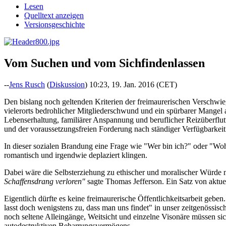
Lesen
Quelltext anzeigen
Versionsgeschichte
Vom Suchen und vom Sichfindenlassen
--
Jens Rusch
(
Diskussion
) 10:23, 19. Jan. 2016 (CET)
Den bislang noch geltenden Kriterien der freimaurerischen Verschwieg
vielerorts bedrohlicher Mitgliederschwund und ein spürbarer Mangel 
Lebenserhaltung, familiärer Anspannung und beruflicher Reizüberflu
und der voraussetzungsfreien Forderung nach ständiger Verfügbarkeit
In dieser sozialen Brandung eine Frage wie "Wer bin ich?" oder "Wohi
romantisch und irgendwie deplaziert klingen.
Dabei wäre die Selbsterziehung zu ethischer und moralischer Würde ni
Schaffensdrang verloren"
sagte Thomas Jefferson. Ein Satz von aktue
Eigentlich dürfte es keine freimaurerische Öffentlichkeitsarbeit geb
lasst doch wenigstens zu, dass man uns findet" in unser zeitgenössisc
noch seltene Alleingänge, Weitsicht und einzelne Visonäre müssen sich 
autodestruktiven Beharrungsvermögens.