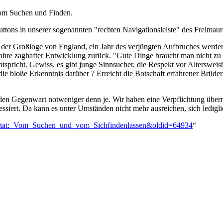
vom Suchen und Finden.
ons in unserer sogenannten "rechten Navigationsleiste" des Freimaure
der Großloge von England, ein Jahr des verjüngten Aufbruches werden.
ahre zaghafter Entwicklung zurück. "Gute Dinge braucht man nicht zu 
tspricht. Gewiss, es gibt junge Sinnsucher, die Respekt vor Alterswei
e bloße Erkenntnis darüber ? Erreicht die Botschaft erfahrener Brüder a
enden Gegenwart notweniger denn je. Wir haben eine Verpflichtung übe
ssiert. Da kann es unter Umständen nicht mehr ausreichen, sich ledigli
Traktat:_Vom_Suchen_und_vom_Sichfindenlassen&oldid=64934
“