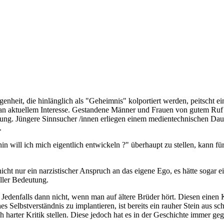
enheit, die hinlänglich als "Geheimnis" kolportiert werden, peitscht 
an aktuellem Interesse. Gestandene Männer und Frauen von gutem Ruf be
tung. Jüngere Sinnsucher /innen erliegen einem medientechnischen Dau
.
n will ich mich eigentlich entwickeln ?" überhaupt zu stellen, kann fü
cht nur ein narzistischer Anspruch an das eigene Ego, es hätte sogar e
ller Bedeutung.
en. Jedenfalls dann nicht, wenn man auf ältere Brüder hört. Diesen ein
hes Selbstverständnis zu implantieren, ist bereits ein rauher Stein aus
harter Kritik stellen. Diese jedoch hat es in der Geschichte immer gege