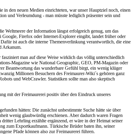
e in den neuen Medien einrichteten, war unser Hauptziel noch, einen
ion und Verleumdung - man müsste lediglich präsenter sein und
die Weltmeere der Information längst erfolgreich genug, um das
Google, Firefox oder Internet-Explorer eingibt, landet früher oder
 Dafür ist auch die interne Themenverlinkung verantwortlich, die eine
nd Arkanum.
 fasziniert man auf diese Weise wirklich das völlig unterschiedlich
ormations-Magazine wie National Geographic, GEO, PM-Magazin oder
hrer Beantwortung das wunderbare Gefühl birgt, ein wenig klüger
st zwanzig Millionen Besuchern des Freimaurer-Wiki´s gehören ganz
Robots und WebCrawler. Statistiken sollte man also skeptisch
ung mit der Freimaurerei positiv über den Eindruck unseres
gefunden hätten: Die zunächst unbestimmte Suche hätte sie über
enheit wenig glaubwürdig erschienen. Aber dadurch waren Fragen
ritter Lehrling erzählte ergänzend, er wäre in der Heimat seiner
dung zum Exportkaufmann. Türkische Brüder baten ihn, seiner
ungene Pfade können also zur Freimaurerei führen.