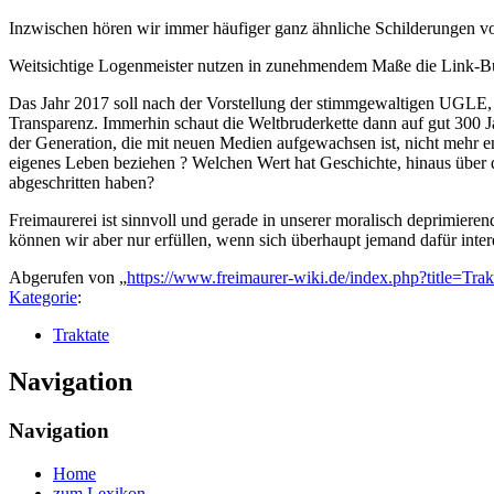
Inzwischen hören wir immer häufiger ganz ähnliche Schilderungen 
Weitsichtige Logenmeister nutzen in zunehmendem Maße die Link-Butt
Das Jahr 2017 soll nach der Vorstellung der stimmgewaltigen UGLE, 
Transparenz. Immerhin schaut die Weltbruderkette dann auf gut 300 J
der Generation, die mit neuen Medien aufgewachsen ist, nicht mehr en
eigenes Leben beziehen ? Welchen Wert hat Geschichte, hinaus über di
abgeschritten haben?
Freimaurerei ist sinnvoll und gerade in unserer moralisch deprimier
können wir aber nur erfüllen, wenn sich überhaupt jemand dafür intere
Abgerufen von „
https://www.freimaurer-wiki.de/index.php?title=
Kategorie
:
Traktate
Navigation
Navigation
Home
zum Lexikon