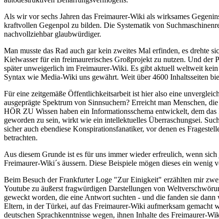
Als wir vor sechs Jahren das Freimaurer-Wiki als wirksames Gegenins
kraftvollen Gegenpol zu bilden. Die Systematik von Suchmaschinenre
nachvollziehbar glaubwürdiger.
Man musste das Rad auch gar kein zweites Mal erfinden, es drehte si
Kielwasser für ein freimaurerisches Großprojekt zu nutzen. Und der P
später unweigerlich im Freimaurer-Wiki. Es gibt aktuell weltweit kei
Syntax wie Media-Wiki uns gewährt. Weit über 4600 Inhaltsseiten bi
Für eine zeitgemäße Öffentlichkeitsarbeit ist hier also eine unverglei
ausgeprägte Spektrum von Sinnsuchern? Erreicht man Menschen, die 
HÖR ZU Wissen haben ein Informationsschema entwickelt, dem das Fre
geworden zu sein, wirkt wie ein intellektuelles Überraschungsei. Suc
sicher auch ebendiese Konspirationsfanatiker, vor denen es Fragestel
betrachten.
Aus diesem Grunde ist es für uns immer wieder erfreulich, wenn sich 
Freimaurer-Wiki´s äussern. Diese Beispiele mögen dieses ein wenig v
Beim Besuch der Frankfurter Loge "Zur Einigkeit" erzählten mir zwei
Youtube zu äußerst fragwürdigen Darstellungen von Weltverschwörung
geweckt worden, die eine Antwort suchten - und die fanden sie dann w
Eltern, in der Türkei, auf das Freimaurer-Wiki aufmerksam gemacht 
deutschen Sprachkenntnisse wegen, ihnen Inhalte des Freimaurer-Wiki