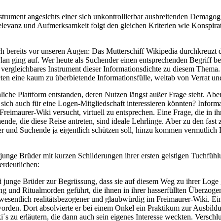
trument angesichts einer sich unkontrollierbar ausbreitenden Demagogi
levanz und Aufmerksamkeit folgt den gleichen Kriterien wie Konspirat
ch bereits vor unseren Augen: Das Mutterschiff Wikipedia durchkreuzt 
lan ging auf. Wer heute als Suchender einen entsprechenden Begriff bei 
n vergleichbares Instrument dieser Informationsdichte zu diesem Thema.
eten eine kaum zu überbietende Informationsfülle, weitab von Verrat u
chliche Plattform entstanden, deren Nutzen längst außer Frage steht. Aber
sich auch für eine Logen-Mitgliedschaft interessieren könnten? Inf
imaurer-Wiki versucht, virtuell zu entsprechen. Eine Frage, die in i
hende, die diese Reise antreten, sind ideale Lehrlinge. Aber zu den fa
ler und Suchende ja eigentlich schützen soll, hinzu kommen vermutlich 
junge Brüder mit kurzen Schilderungen ihrer ersten geistigen Tuchfühl
erdeutlichen:
 junge Brüder zur Begrüssung, dass sie auf diesem Weg zu ihrer Loge 
 und Ritualmorden geführt, die ihnen in ihrer hasserfüllten Überzog
esentlich realitätsbezogener und glaubwürdig im Freimaurer-Wiki. Ein d
worden. Dort absolvierte er bei einem Onkel ein Praktikum zur Ausbil
´s zu erläutern, die dann auch sein eigenes Interesse weckten. Verschl