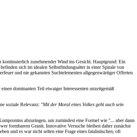
ein kontinuierlich zunehmender Wind ins Gesicht. Hauptgrund: Ein
finden sich im idealen Selbstfindungsalter in einer Spirale von
erfeuer und nie gekannten Suchtelementen allgegenwärtiger Offerten
r einen dominanten Teil etwaiger Interessenten unzeitgemäß
ine soziale Relevanz:
"Mit der Moral eines Volkes geht auch sein
en Kompromiss abzuringen, um zumindest eine Formel wie "... aber dann
 schwer formbarem Granit. Innovative Versuche bleiben daher zunächst
ben und es war nicht selten eine Frage eines fatalistischen, oft