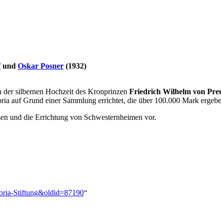
f
und
Oskar Posner
(1932)
ch der silbernen Hochzeit des Kronprinzen
Friedrich Wilhelm von Pr
oria auf Grund einer Sammlung errichtet, die über 100.000 Mark ergebe
sen und die Errichtung von Schwesternheimen vor.
toria-Stiftung&oldid=87190
“