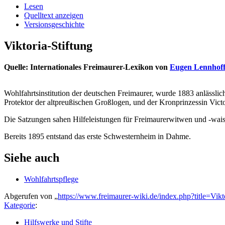
Lesen
Quelltext anzeigen
Versionsgeschichte
Viktoria-Stiftung
Quelle: Internationales Freimaurer-Lexikon von
Eugen Lennhof
Wohlfahrtsinstitution der deutschen Freimaurer, wurde 1883 anlässli
Protektor der altpreußischen Großlogen, und der Kronprinzessin Vict
Die Satzungen sahen Hilfeleistungen für Freimaurerwitwen und -wai
Bereits 1895 entstand das erste Schwesternheim in Dahme.
Siehe auch
Wohlfahrtspflege
Abgerufen von „
https://www.freimaurer-wiki.de/index.php?title=Vik
Kategorie
:
Hilfswerke und Stifte