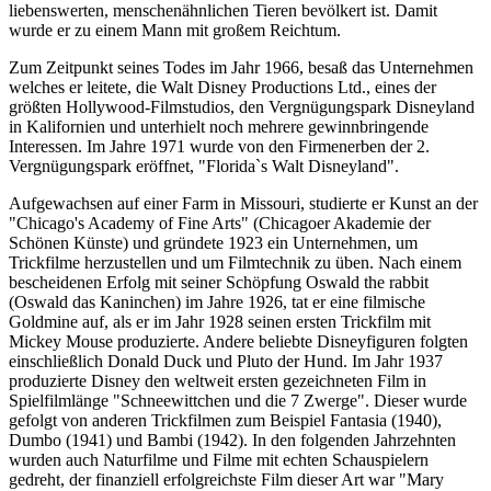
liebenswerten, menschenähnlichen Tieren bevölkert ist. Damit
wurde er zu einem Mann mit großem Reichtum.
Zum Zeitpunkt seines Todes im Jahr 1966, besaß das Unternehmen
welches er leitete, die Walt Disney Productions Ltd., eines der
größten Hollywood-Filmstudios, den Vergnügungspark Disneyland
in Kalifornien und unterhielt noch mehrere gewinnbringende
Interessen. Im Jahre 1971 wurde von den Firmenerben der 2.
Vergnügungspark eröffnet, "Florida`s Walt Disneyland".
Aufgewachsen auf einer Farm in Missouri, studierte er Kunst an der
"Chicago's Academy of Fine Arts" (Chicagoer Akademie der
Schönen Künste) und gründete 1923 ein Unternehmen, um
Trickfilme herzustellen und um Filmtechnik zu üben. Nach einem
bescheidenen Erfolg mit seiner Schöpfung Oswald the rabbit
(Oswald das Kaninchen) im Jahre 1926, tat er eine filmische
Goldmine auf, als er im Jahr 1928 seinen ersten Trickfilm mit
Mickey Mouse produzierte. Andere beliebte Disneyfiguren folgten
einschließlich Donald Duck und Pluto der Hund. Im Jahr 1937
produzierte Disney den weltweit ersten gezeichneten Film in
Spielfilmlänge "Schneewittchen und die 7 Zwerge". Dieser wurde
gefolgt von anderen Trickfilmen zum Beispiel Fantasia (1940),
Dumbo (1941) und Bambi (1942). In den folgenden Jahrzehnten
wurden auch Naturfilme und Filme mit echten Schauspielern
gedreht, der finanziell erfolgreichste Film dieser Art war "Mary