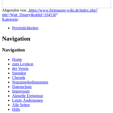
Abgerufen von „
https://www.freimaurer-wiki.de/index.php?
title=Walt_Disney&oldid=104530
“
Kategorie
:
Persönlichkeiten
Navigation
Navigation
Home
zum Lexikon
der Verein
Spenden
Chronik
Nutzungsbedingungen
Datenschutz
Impressum
Aktuelle Ereignisse
Letzte Änderungen
Alle Seiten
Hilfe