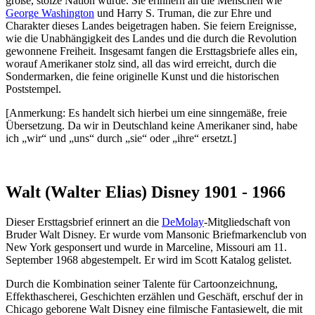
große, stolze Nation wurde. Sie erinnern an die Menschen wie
George Washington
und Harry S. Truman, die zur Ehre und
Charakter dieses Landes beigetragen haben. Sie feiern Ereignisse,
wie die Unabhängigkeit des Landes und die durch die Revolution
gewonnene Freiheit. Insgesamt fangen die Ersttagsbriefe alles ein,
worauf Amerikaner stolz sind, all das wird erreicht, durch die
Sondermarken, die feine originelle Kunst und die historischen
Poststempel.
[Anmerkung: Es handelt sich hierbei um eine sinngemäße, freie
Übersetzung. Da wir in Deutschland keine Amerikaner sind, habe
ich „wir“ und „uns“ durch „sie“ oder „ihre“ ersetzt.]
Walt (Walter Elias) Disney 1901 - 1966
Dieser Ersttagsbrief erinnert an die
DeMolay
-Mitgliedschaft von
Bruder Walt Disney. Er wurde vom Mansonic Briefmarkenclub von
New York gesponsert und wurde in Marceline, Missouri am 11.
September 1968 abgestempelt. Er wird im Scott Katalog gelistet.
Durch die Kombination seiner Talente für Cartoonzeichnung,
Effekthascherei, Geschichten erzählen und Geschäft, erschuf der in
Chicago geborene Walt Disney eine filmische Fantasiewelt, die mit