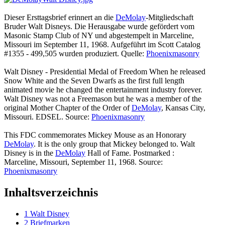
Dieser Ersttagsbrief erinnert an die
DeMolay
-Mitgliedschaft
Bruder Walt Disneys. Die Herausgabe wurde gefördert vom
Masonic Stamp Club of NY und abgestempelt in Marceline,
Missouri im September 11, 1968. Aufgeführt im Scott Catalog
#1355 - 499,505 wurden produziert. Quelle:
Phoenixmasonry
Walt Disney - Presidential Medal of Freedom When he released
Snow White and the Seven Dwarfs as the first full length
animated movie he changed the entertainment industry forever.
Walt Disney was not a Freemason but he was a member of the
original Mother Chapter of the Order of
DeMolay
, Kansas City,
Missouri. EDSEL. Source:
Phoenixmasonry
This FDC commemorates Mickey Mouse as an Honorary
DeMolay
. It is the only group that Mickey belonged to. Walt
Disney is in the
DeMolay
Hall of Fame. Postmarked :
Marceline, Missouri, September 11, 1968. Source:
Phoenixmasonry
Inhaltsverzeichnis
1
Walt Disney
2
Briefmarken