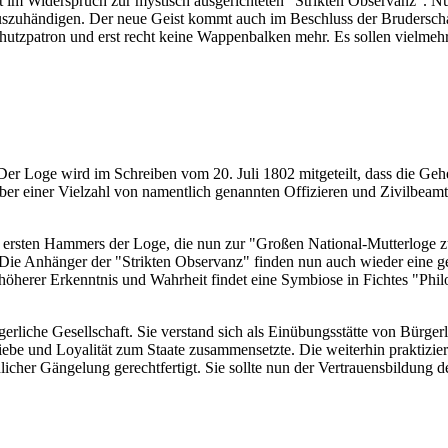
t im Widerspruch zur mystisch ausgerichteten "Strikten Observanz". Nur
e auszuhändigen. Der neue Geist kommt auch im Beschluss der Bruders
utzpatron und erst recht keine Wappenbalken mehr. Es sollen vielmehr
er Loge wird im Schreiben vom 20. Juli 1802 mitgeteilt, dass die Geh
er einer Vielzahl von namentlich genannten Offizieren und Zivilbeamten
ersten Hammers der Loge, die nun zur "Großen National-Mutterloge zu
e Anhänger der "Strikten Observanz" finden nun auch wieder eine geis
herer Erkenntnis und Wahrheit findet eine Symbiose in Fichtes "Philos
erliche Gesellschaft. Sie verstand sich als Einübungsstätte von Bürger
sliebe und Loyalität zum Staate zusammensetzte. Die weiterhin praktizie
chlicher Gängelung gerechtfertigt. Sie sollte nun der Vertrauensbildung