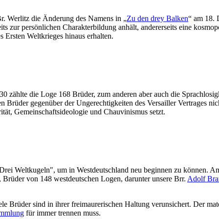
r. Werlitz die Änderung des Namens in „
Zu den drey Balken
“ am 18. 
ts zur persönlichen Charakterbildung anhält, andererseits eine kosmopol
Ersten Weltkrieges hinaus erhalten.
1930 zählte die Loge 168 Brüder, zum anderen aber auch die Sprachlosi
n Brüder gegenüber der Ungerechtigkeiten des Versailler Vertrages nic
grität, Gemeinschaftsideologie und Chauvinismus setzt.
 "Drei Weltkugeln", um in Westdeutschland neu beginnen zu können. Am
M., Brüder von 148 westdeutschen Logen, darunter unsere Brr.
Adolf Br
ele Brüder sind in ihrer freimaurerischen Haltung verunsichert. Der 
ammlung
für immer trennen muss.