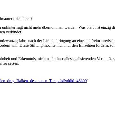
imaurer orientieren?
en unhinterfragt nicht mehr übernommen werden. Was bleibt ist einzig di
hen verbindet.
dzwanzig Jahre nach der Lichteinbringung an eine alte freimaurerisch
fördern will. Diese Stiftung möchte nicht nur den Einzelnen fördern
rheit und Erkenntnis, nicht nach einer alles egalisierenden Vernunft
n zu setzen.
Zu_den_drey_Balken_des_neuen_Tempels&oldid=46809
“