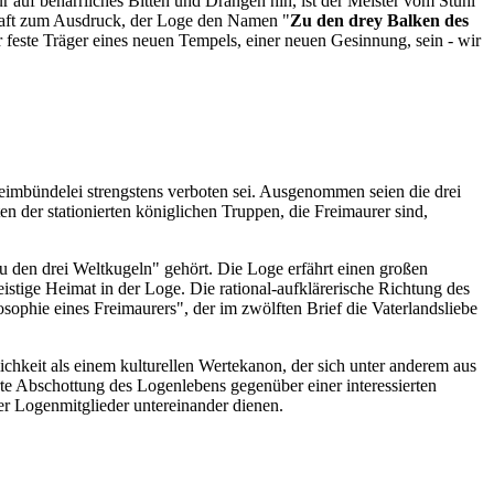
 auf beharrliches Bitten und Drängen hin, ist der Meister vom Stuhl
chaft zum Ausdruck, der Loge den Namen "
Zu den drey Balken des
 feste Träger eines neuen Tempels, einer neuen Gesinnung, sein - wir
eimbündelei strengstens verboten sei. Ausgenommen seien die drei
 der stationierten königlichen Truppen, die Freimaurer sind,
 den drei Weltkugeln" gehört. Die Loge erfährt einen großen
tige Heimat in der Loge. Die rational-aufklärerische Richtung des
ophie eines Freimaurers", der im zwölften Brief die Vaterlandsliebe
lichkeit als einem kulturellen Wertekanon, der sich unter anderem aus
rte Abschottung des Logenlebens gegenüber einer interessierten
 der Logenmitglieder untereinander dienen.