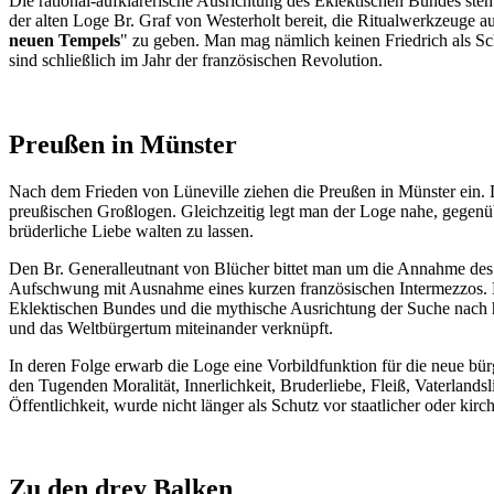
Die rational-aufklärerische Ausrichtung des Eklektischen Bundes steh
der alten Loge Br. Graf von Westerholt bereit, die Ritualwerkzeug
neuen Tempels
" zu geben. Man mag nämlich keinen Friedrich als Sch
sind schließlich im Jahr der französischen Revolution.
Preußen in Münster
Nach dem Frieden von Lüneville ziehen die Preußen in Münster ein. D
preußischen Großlogen. Gleichzeitig legt man der Loge nahe, gegenüb
brüderliche Liebe walten zu lassen.
Den Br. Generalleutnant von Blücher bittet man um die Annahme des 
Aufschwung mit Ausnahme eines kurzen französischen Intermezzos. Di
Eklektischen Bundes und die mythische Ausrichtung der Suche nach hö
und das Weltbürgertum miteinander verknüpft.
In deren Folge erwarb die Loge eine Vorbildfunktion für die neue bürg
den Tugenden Moralität, Innerlichkeit, Bruderliebe, Fleiß, Vaterland
Öffentlichkeit, wurde nicht länger als Schutz vor staatlicher oder kir
Zu den drey Balken