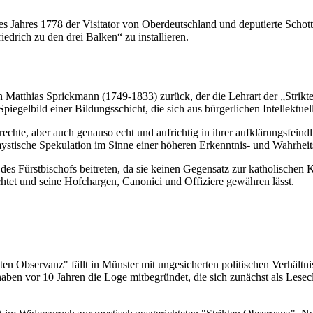
des Jahres 1778 der Visitator von Oberdeutschland und deputierte Schott
iedrich zu den drei Balken“ zu installieren.
 Matthias Sprickmann (1749-1833) zurück, der die Lehrart der „Strikte
 Spiegelbild einer Bildungsschicht, die sich aus bürgerlichen Intellekt
rechte, aber auch genauso echt und aufrichtig in ihrer aufklärungsfein
mystische Spekulation im Sinne einer höheren Erkenntnis- und Wahrheit
es Fürstbischofs beitreten, da sie keinen Gegensatz zur katholischen K
achtet und seine Hofchargen, Canonici und Offiziere gewähren lässt.
en Observanz" fällt in Münster mit ungesicherten politischen Verhäl
 haben vor 10 Jahren die Loge mitbegründet, die sich zunächst als Les