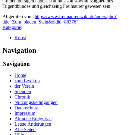
Gulden betragen haben. Hunnius soll sowohl Mitglied des
Tugendbundes und gleichzeitig Freimaurer gewesen sein.
Abgerufen von „
https://www.freimaurer-wiki.de/index.php?
title=Zum_blauen_Stein&oldid=88376
“
Kategorie
:
Kunst
Navigation
Navigation
Home
zum Lexikon
der Verein
Spenden
Chronik
Nutzungsbedingungen
Datenschutz
Impressum
Aktuelle Ereignisse
Letzte Änderungen
Alle Seiten
Hilfe