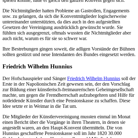
spielen konnte, hatte er gleich den ganzen Konvent gegen sich.
Die Nichtmitglieder hatten Probleme an Gastrollen, Engagements
usw. zu gelangen, da sich die Konventmitglieder logischerweise
untereinander unterstützten, da dies auch in den aufgestellten
Gesetzen der Vereinigung ausdrücklich gewünscht wurde. Sie
fühlten sich ausgegrenzt, oftmals wussten die Nichtmitglieder aber
auch nicht, warum es für sie so schwer war.
Ihre Bestrebungen gingen soweit, die adligen Vorstände der Bühnen
sollten gestürzt und neue Intendanten des Bundes eingesetzt werden.
Friedrich Wilhelm Hunnius
Der Hofschauspieler und Sänger
Friedrich Wilhelm Hunnius
soll der
Erste in der Napolionischen Zeit gewesen sein, der den Vorschlag
zur Bildung einer künstlerisch-freimaurerischen Geheimgesellschaft
machte, um gegen die Fremdherrschaft aufzubegehren und Hilfe für
notleidende Künstler durch eine Pensionskasse zu schaffen. Diese
Idee setzte er in Weimar in die Tat um.
Die Mitglieder der Künstlervereinigung mussten einmal im Monat
einen Bericht über die Vorgänge in ihren Theatern, in denen sie
angestellt waren, an den Haupt-Konvent übermitteln. Die von
Hunnius geschaffene Pensionskasse soll im Jahr 1820 30.000