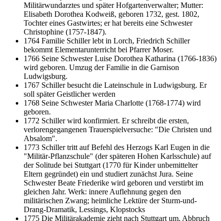
Militärwundarztes und später Hofgartenverwalter; Mutter:
Elisabeth Dorothea Kodweiß, geboren 1732, gest. 1802,
Tochter eines Gastwirtes; er hat bereits eine Schwester
Christophine (1757-1847).
1764 Familie Schiller lebt in Lorch, Friedrich Schiller
bekommt Elementarunterricht bei Pfarrer Moser.
1766 Seine Schwester Luise Dorothea Katharina (1766-1836)
wird geboren. Umzug der Familie in die Garnison
Ludwigsburg.
1767 Schiller besucht die Lateinschule in Ludwigsburg. Er
soll später Geistlicher werden
1768 Seine Schwester Maria Charlotte (1768-1774) wird
geboren.
1772 Schiller wird konfirmiert. Er schreibt die ersten,
verlorengegangenen Trauerspielversuche: "Die Christen und
Absalom".
1773 Schiller tritt auf Befehl des Herzogs Karl Eugen in die
"Militär-Pflanzschule" (der späteren Hohen Karlsschule) auf
der Solitude bei Stuttgart (1770 für Kinder unbemittelter
Eltern gegründet) ein und studiert zunächst Jura. Seine
Schwester Beate Friederike wird geboren und verstirbt im
gleichen Jahr. Werk: innere Auflehnung gegen den
militärischen Zwang; heimliche Lektüre der Sturm-und-
Drang-Dramatik, Lessings, Klopstocks
1775 Die Militärakademie zieht nach Stuttgart um. Abbruch