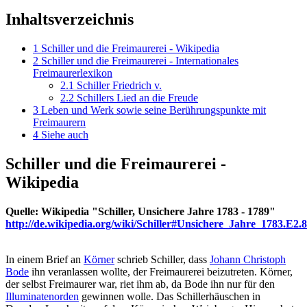
Inhaltsverzeichnis
1
Schiller und die Freimaurerei - Wikipedia
2
Schiller und die Freimaurerei - Internationales
Freimaurerlexikon
2.1
Schiller Friedrich v.
2.2
Schillers Lied an die Freude
3
Leben und Werk sowie seine Berührungspunkte mit
Freimaurern
4
Siehe auch
Schiller und die Freimaurerei -
Wikipedia
Quelle: Wikipedia "Schiller, Unsichere Jahre 1783 - 1789"
http://de.wikipedia.org/wiki/Schiller#Unsichere_Jahre_1783.E2.
In einem Brief an
Körner
schrieb Schiller, dass
Johann Christoph
Bode
ihn veranlassen wollte, der Freimaurerei beizutreten. Körner,
der selbst Freimaurer war, riet ihm ab, da Bode ihn nur für den
Illuminatenorden
gewinnen wolle. Das Schillerhäuschen in