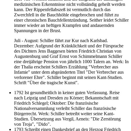
medizinischen Erkenntnisse nicht vollständig geheilt werden
kann. Der Rippenfellabszeß ist vermutlich durch das
Zwerchfell in die Bauchhöhle eingebrochen und führt zu
einer chronischen Bauchfellentzündung. Seither leidet Schiller
immer wieder an heftigen Krampfen und andauernden
Spannungen in der Brust.
Juli - August: Schiller fährt zur Kur nach Karlsbad.
Dezember: Aufgrund der Kränklichkeit und der Fürsprache
des Dichters Jens Baggesen bieten Friedrich Christian von
Augustenburg und Graf Ernst von Schimmelmann Schiller
eine dreijährige Pension von jährlich 1000 Talern an. Werk: In
der Thalia erscheint Schillers Erzählung "Verbrecher aus
Infamie" unter dem abgeänderten Titel "Der Verbrecher aus
verlorener Ehre". Schiller beginnt mit seinen Kant-Studien.
Schrift "Über die tragische Kunst".
1792 Ist gesundheitlich in keiner guten Verfassung. Reise
nach Leipzig und Dresden zu Körner; Bekanntschaft mit
Friedrich Schlegel; Oktober: Die französische
Nationalversammlung verleiht Schiller das französische
Bürgerrecht. Werk: Schiller betreibt weiter seine Kant-
Studien. Übersetzung aus Vergil, Aeneis: "Die Zerstörung
von Troja", "Dido".
1793 Schreibt einen Dankesbrief an den Herzog Friedrich