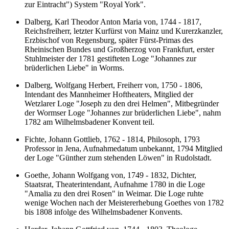
zur Eintracht") System "Royal York".
Dalberg, Karl Theodor Anton Maria von, 1744 - 1817,
Reichsfreiherr, letzter Kurfürst von Mainz und Kurerzkanzler,
Erzbischof von Regensburg, später Fürst-Primas des
Rheinischen Bundes und Großherzog von Frankfurt, erster
Stuhlmeister der 1781 gestifteten Loge "Johannes zur
brüderlichen Liebe" in Worms.
Dalberg, Wolfgang Herbert, Freiherr von, 1750 - 1806,
Intendant des Mannheimer Hoftheaters, Mitglied der
Wetzlarer Loge "Joseph zu den drei Helmen", Mitbegründer
der Wormser Loge "Johannes zur brüderlichen Liebe", nahm
1782 am Wilhelmsbadener Konvent teil.
Fichte, Johann Gottlieb, 1762 - 1814, Philosoph, 1793
Professor in Jena, Aufnahmedatum unbekannt, 1794 Mitglied
der Loge "Günther zum stehenden Löwen" in Rudolstadt.
Goethe, Johann Wolfgang von, 1749 - 1832, Dichter,
Staatsrat, Theaterintendant, Aufnahme 1780 in die Loge
"Amalia zu den drei Rosen" in Weimar. Die Loge ruhte
wenige Wochen nach der Meistererhebung Goethes von 1782
bis 1808 infolge des Wilhelmsbadener Konvents.