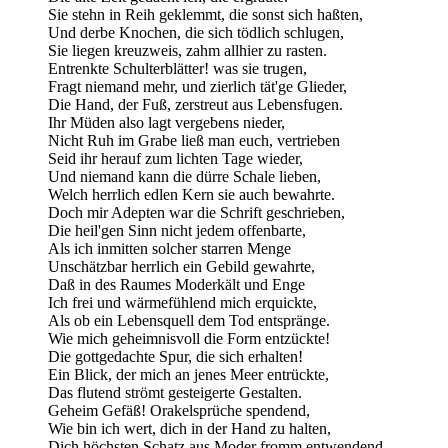
Sie stehn in Reih geklemmt, die sonst sich haßten,
Und derbe Knochen, die sich tödlich schlugen,
Sie liegen kreuzweis, zahm allhier zu rasten.
Entrenkte Schulterblätter! was sie trugen,
Fragt niemand mehr, und zierlich tät'ge Glieder,
Die Hand, der Fuß, zerstreut aus Lebensfugen.
Ihr Müden also lagt vergebens nieder,
Nicht Ruh im Grabe ließ man euch, vertrieben
Seid ihr herauf zum lichten Tage wieder,
Und niemand kann die dürre Schale lieben,
Welch herrlich edlen Kern sie auch bewahrte.
Doch mir Adepten war die Schrift geschrieben,
Die heil'gen Sinn nicht jedem offenbarte,
Als ich inmitten solcher starren Menge
Unschätzbar herrlich ein Gebild gewahrte,
Daß in des Raumes Moderkält und Enge
Ich frei und wärmefühlend mich erquickte,
Als ob ein Lebensquell dem Tod entspränge.
Wie mich geheimnisvoll die Form entzückte!
Die gottgedachte Spur, die sich erhalten!
Ein Blick, der mich an jenes Meer entrückte,
Das flutend strömt gesteigerte Gestalten.
Geheim Gefäß! Orakelsprüche spendend,
Wie bin ich wert, dich in der Hand zu halten,
Dich höchsten Schatz aus Moder fromm entwendend