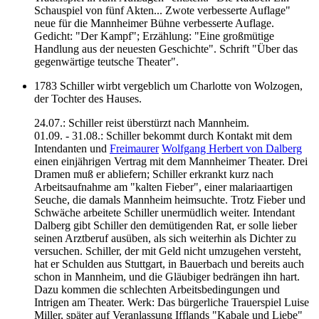
Schauspiel von fünf Akten... Zwote verbesserte Auflage"
neue für die Mannheimer Bühne verbesserte Auflage.
Gedicht: "Der Kampf"; Erzählung: "Eine großmütige
Handlung aus der neuesten Geschichte". Schrift "Über das
gegenwärtige teutsche Theater".
1783 Schiller wirbt vergeblich um Charlotte von Wolzogen,
der Tochter des Hauses.
24.07.: Schiller reist überstürzt nach Mannheim.
01.09. - 31.08.: Schiller bekommt durch Kontakt mit dem
Intendanten und
Freimaurer
Wolfgang Herbert von Dalberg
einen einjährigen Vertrag mit dem Mannheimer Theater. Drei
Dramen muß er abliefern; Schiller erkrankt kurz nach
Arbeitsaufnahme am "kalten Fieber", einer malariaartigen
Seuche, die damals Mannheim heimsuchte. Trotz Fieber und
Schwäche arbeitete Schiller unermüdlich weiter. Intendant
Dalberg gibt Schiller den demütigenden Rat, er solle lieber
seinen Arztberuf ausüben, als sich weiterhin als Dichter zu
versuchen. Schiller, der mit Geld nicht umzugehen versteht,
hat er Schulden aus Stuttgart, in Bauerbach und bereits auch
schon in Mannheim, und die Gläubiger bedrängen ihn hart.
Dazu kommen die schlechten Arbeitsbedingungen und
Intrigen am Theater. Werk: Das bürgerliche Trauerspiel Luise
Miller, später auf Veranlassung Ifflands "Kabale und Liebe"