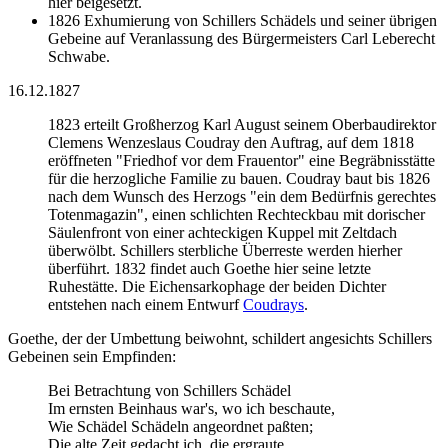
hier beigesetzt.
1826 Exhumierung von Schillers Schädels und seiner übrigen
Gebeine auf Veranlassung des Bürgermeisters Carl Leberecht
Schwabe.
16.12.1827
1823 erteilt Großherzog Karl August seinem Oberbaudirektor
Clemens Wenzeslaus Coudray den Auftrag, auf dem 1818
eröffneten "Friedhof vor dem Frauentor" eine Begräbnisstätte
für die herzogliche Familie zu bauen. Coudray baut bis 1826
nach dem Wunsch des Herzogs "ein dem Bedürfnis gerechtes
Totenmagazin", einen schlichten Rechteckbau mit dorischer
Säulenfront von einer achteckigen Kuppel mit Zeltdach
überwölbt. Schillers sterbliche Überreste werden hierher
überführt. 1832 findet auch Goethe hier seine letzte
Ruhestätte. Die Eichensarkophage der beiden Dichter
entstehen nach einem Entwurf
Coudrays
.
Goethe, der der Umbettung beiwohnt, schildert angesichts Schillers
Gebeinen sein Empfinden:
Bei Betrachtung von Schillers Schädel
Im ernsten Beinhaus war's, wo ich beschaute,
Wie Schädel Schädeln angeordnet paßten;
Die alte Zeit gedacht ich, die ergraute.