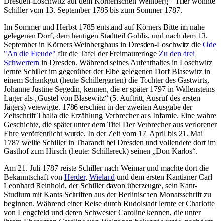
Dresden-Loschwitz auf dem Körnerischen Weinberg – Hier wohnte
Schiller vom 13. September 1785 bis zum Sommer 1787.
Im Sommer und Herbst 1785 entstand auf Körners Bitte im nahe
gelegenen Dorf, dem heutigen Stadtteil Gohlis, und nach dem 13.
September in Körners Weinberghaus in Dresden-Loschwitz die
Ode
"An die Freude"
für die Tafel der Freimaurerloge
Zu den drei
Schwertern
in Dresden. Während seines Aufenthaltes in Loschwitz
lernte Schiller im gegenüber der Elbe gelegenen Dorf Blasewitz in
einem Schankgut (heute Schillergarten) die Tochter des Gastwirts,
Johanne Justine Segedin, kennen, die er später 1797 in Wallensteins
Lager als „Gustel von Blasewitz“ (5. Auftritt, Ausruf des ersten
Jägers) verewigte. 1786 erschien in der zweiten Ausgabe der
Zeitschrift Thalia die Erzählung Verbrecher aus Infamie. Eine wahre
Geschichte, die später unter dem Titel Der Verbrecher aus verlorener
Ehre veröffentlicht wurde. In der Zeit vom 17. April bis 21. Mai
1787 weilte Schiller in Tharandt bei Dresden und vollendete dort im
Gasthof zum Hirsch (heute: Schillereck) seinen „Don Karlos“.
Am 21. Juli 1787 reiste Schiller nach Weimar und machte dort die
Bekanntschaft von
Herder
,
Wieland
und dem ersten Kantianer Carl
Leonhard Reinhold, der Schiller davon überzeugte, sein Kant-
Studium mit Kants Schriften aus der Berlinischen Monatsschrift zu
beginnen. Während einer Reise durch Rudolstadt lernte er Charlotte
von Lengefeld und deren Schwester Caroline kennen, die unter