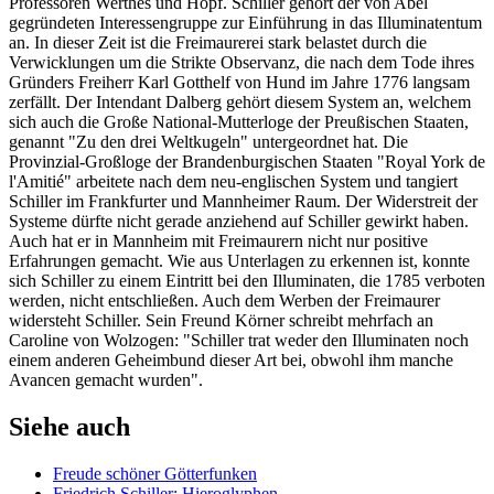
Professoren Werthes und Hopf. Schiller gehört der von Abel
gegründeten Interessengruppe zur Einführung in das Illuminatentum
an. In dieser Zeit ist die Freimaurerei stark belastet durch die
Verwicklungen um die Strikte Observanz, die nach dem Tode ihres
Gründers Freiherr Karl Gotthelf von Hund im Jahre 1776 langsam
zerfällt. Der Intendant Dalberg gehört diesem System an, welchem
sich auch die Große National-Mutterloge der Preußischen Staaten,
genannt "Zu den drei Weltkugeln" untergeordnet hat. Die
Provinzial-Großloge der Brandenburgischen Staaten "Royal York de
l'Amitié" arbeitete nach dem neu-englischen System und tangiert
Schiller im Frankfurter und Mannheimer Raum. Der Widerstreit der
Systeme dürfte nicht gerade anziehend auf Schiller gewirkt haben.
Auch hat er in Mannheim mit Freimaurern nicht nur positive
Erfahrungen gemacht. Wie aus Unterlagen zu erkennen ist, konnte
sich Schiller zu einem Eintritt bei den Illuminaten, die 1785 verboten
werden, nicht entschließen. Auch dem Werben der Freimaurer
widersteht Schiller. Sein Freund Körner schreibt mehrfach an
Caroline von Wolzogen: "Schiller trat weder den Illuminaten noch
einem anderen Geheimbund dieser Art bei, obwohl ihm manche
Avancen gemacht wurden".
Siehe auch
Freude schöner Götterfunken
Friedrich Schiller: Hieroglyphen