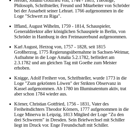
Herder, Johann Gottfried von, 1744 - 1803, Theologe,
Philosoph, Schriftsteller, Freund und Mitarbeiter von Schröder
bei der Ausarbeit seiner Lehrart. 1766 aufgenommen in die
Loge "Schwert zu Riga".
Iffland, August Wilhelm, 1759 - 1814, Schauspieler,
Generaldirektor aller königlichen Schauspiele in Berlin, von
Schröder in Hamburg in den Freimaurerbund aufgenommen.
Karl August, Herzog von, 1757 - 1828, seit 1815
Großherzog, 1775 Regierungsübernahme in Sachsen-Weimar,
Aufnahme in die Loge Amalia 5.2.1782, befördert am
2.3.1782 und am gleichen Tag mit Goethe zum Meister
erhoben.
Knigge, Adolf Freiherr von, Schriftsteller, wurde 1773 in die
Loge "Zum gekrönten Löwen" der Strikten Observanz in
Kassel aufgenommen. Ab 1780 im Illuminatentum aktiv, trat
aber schon 1784 wieder aus.
Körner, Christian Gottfried, 1756 - 1831, Vater des
Freiheitsdichters Theodor Körners, 1777 aufgenommen in die
Loge Minerva in Leipzig, 1813 Mitglied der Loge "Zu den
drei Schwerern" in Dresden. Sein Briefwechsel mit Schiller
liegt im Druck vor. Enge Freundschaft mit Schiller.