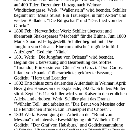
auf 400 Taler; Dezember: Umzug nach Weimar,
Windischengasse. Werk: "Wallenstein" wird beendet, Schiller
beginnt mit "Maria Stuart. Ein Trauerspiel in fünf Akten" und
weitere Balladen: "Die Bürgschaft" und "Das Lied von der
Glocke".
1800 Feb.: Nervenfieber Werk: Schiller übersetzt und
überarbeit Shakespeares "Macbeth" für die Bühne. Juni 1800
Maria Stuart ist fertiggestellt. Schiller beginnt mit "Die
Jungfrau von Orleans. Eine romantische Tragödie in fünf
Aufzügen". Gedicht: "Nänie".
1801 Werk: "Die Jungfrau von Orleans" wird beendet.
Beginn der Übersetzung und Bearbeitung des Stoffes
"Turandot, Prinzessin von China" von Gozzi. "Don Carlos,
Infant von Spanien" überarbeitete, gekürzete Fassung.
Gedicht: "Hero und Leander"
1802 Entschluss zum dauernden Aufenthalt in Weimar; April:
Bezug des Hauses an der Esplanade; 29.04.: Schillers Mutter
stirbt. Sept.: 16.11.: Schiller wird vom Kaiser in den erblichen
Adelsstand erhoben. Werk: Schiller plant das Drama
"Wilhelm Tell" und arbeitet an "Die Braut von Messina oder
Die feindlichen Brüder. Ein Trauerspiel mit Chören".
1803 Werk: Beendigung der Arbeit an der "Braut von
Messina" und intensive Beschäftigung mit "Wilhelm Tell".
Gedicht: "Der Graf von Habsburg" und Gedichtssammlung