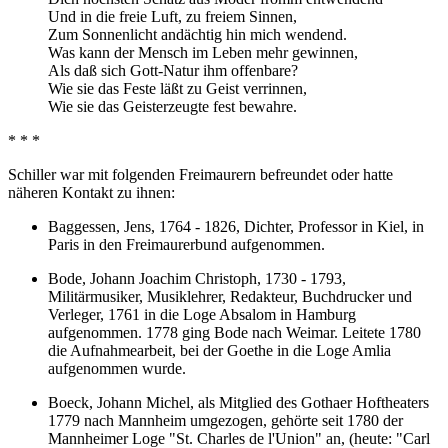
Und in die freie Luft, zu freiem Sinnen,
Zum Sonnenlicht andächtig hin mich wendend.
Was kann der Mensch im Leben mehr gewinnen,
Als daß sich Gott-Natur ihm offenbare?
Wie sie das Feste läßt zu Geist verrinnen,
Wie sie das Geisterzeugte fest bewahre.
* * *
Schiller war mit folgenden Freimaurern befreundet oder hatte
näheren Kontakt zu ihnen:
Baggessen, Jens, 1764 - 1826, Dichter, Professor in Kiel, in
Paris in den Freimaurerbund aufgenommen.
Bode, Johann Joachim Christoph, 1730 - 1793,
Militärmusiker, Musiklehrer, Redakteur, Buchdrucker und
Verleger, 1761 in die Loge Absalom in Hamburg
aufgenommen. 1778 ging Bode nach Weimar. Leitete 1780
die Aufnahmearbeit, bei der Goethe in die Loge Amlia
aufgenommen wurde.
Boeck, Johann Michel, als Mitglied des Gothaer Hoftheaters
1779 nach Mannheim umgezogen, gehörte seit 1780 der
Mannheimer Loge "St. Charles de l'Union" an, (heute: "Carl