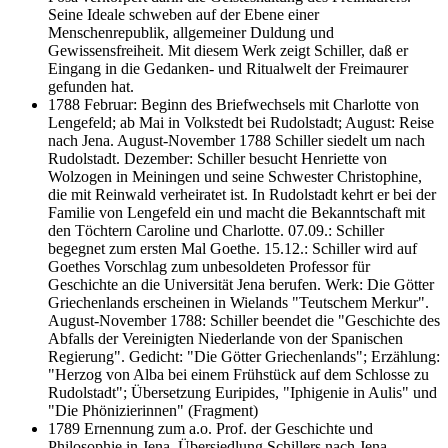
Seine Ideale schweben auf der Ebene einer
Menschenrepublik, allgemeiner Duldung und
Gewissensfreiheit. Mit diesem Werk zeigt Schiller, daß er
Eingang in die Gedanken- und Ritualwelt der Freimaurer
gefunden hat.
1788 Februar: Beginn des Briefwechsels mit Charlotte von
Lengefeld; ab Mai in Volkstedt bei Rudolstadt; August: Reise
nach Jena. August-November 1788 Schiller siedelt um nach
Rudolstadt. Dezember: Schiller besucht Henriette von
Wolzogen in Meiningen und seine Schwester Christophine,
die mit Reinwald verheiratet ist. In Rudolstadt kehrt er bei der
Familie von Lengefeld ein und macht die Bekanntschaft mit
den Töchtern Caroline und Charlotte. 07.09.: Schiller
begegnet zum ersten Mal Goethe. 15.12.: Schiller wird auf
Goethes Vorschlag zum unbesoldeten Professor für
Geschichte an die Universität Jena berufen. Werk: Die Götter
Griechenlands erscheinen in Wielands "Teutschem Merkur".
August-November 1788: Schiller beendet die "Geschichte des
Abfalls der Vereinigten Niederlande von der Spanischen
Regierung". Gedicht: "Die Götter Griechenlands"; Erzählung:
"Herzog von Alba bei einem Frühstück auf dem Schlosse zu
Rudolstadt"; Übersetzung Euripides, "Iphigenie in Aulis" und
"Die Phönizierinnen" (Fragment)
1789 Ernennung zum a.o. Prof. der Geschichte und
Philosophie in Jena. Übersiedlung Schillers nach Jena.