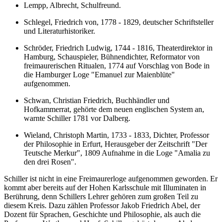
Lempp, Albrecht, Schulfreund.
Schlegel, Friedrich von, 1778 - 1829, deutscher Schriftsteller
und Literaturhistoriker.
Schröder, Friedrich Ludwig, 1744 - 1816, Theaterdirektor in
Hamburg, Schauspieler, Bühnendichter, Reformator von
freimaurerischen Ritualen, 1774 auf Vorschlag von Bode in
die Hamburger Loge "Emanuel zur Maienblüte"
aufgenommen.
Schwan, Christian Friedrich, Buchhändler und
Hofkammerrat, gehörte dem neuen englischen System an,
warnte Schiller 1781 vor Dalberg.
Wieland, Christoph Martin, 1733 - 1833, Dichter, Professor
der Philosophie in Erfurt, Herausgeber der Zeitschrift "Der
Teutsche Merkur", 1809 Aufnahme in die Loge "Amalia zu
den drei Rosen".
Schiller ist nicht in eine Freimaurerloge aufgenommen geworden. Er
kommt aber bereits auf der Hohen Karlsschule mit Illuminaten in
Berührung, denn Schillers Lehrer gehören zum großen Teil zu
diesem Kreis. Dazu zählen Professor Jakob Friedrich Abel, der
Dozent für Sprachen, Geschichte und Philosophie, als auch die