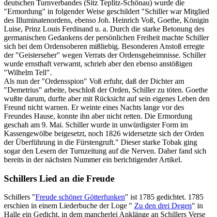
deutschen Turnverbandes (Sitz Teplitz-Schönau) wurde die
"Ermordung" in folgender Weise geschildert "Schiller war Mitglied
des Illuminatenordens, ebenso Joh. Heinrich Voß, Goethe, Königin
Luise, Prinz Louis Ferdinand u. a. Durch die starke Betonung des
germanischen Gedankens der persönlichen Freiheit machte Schiller
sich bei dem Ordensoberen mißliebig. Besonderen Anstoß erregte
der "Geisterseher" wegen Verrats der Ordensgeheimnisse. Schiller
wurde ernsthaft verwarnt, schrieb aber den ebenso anstößigen
"Wilhelm Tell".
Als nun der "Ordensspion" Voß erfuhr, daß der Dichter am
"Demetrius" arbeite, beschloß der Orden, Schiller zu töten. Goethe
wußte darum, durfte aber mit Rücksicht auf sein eigenes Leben den
Freund nicht warnen. Er weinte eines Nachts lange vor des
Freundes Hause, konnte ihn aber nicht retten. Die Ermordung
geschah am 9. Mai. Schiller wurde in unwürdigster Form im
Kassengewölbe beigesetzt, noch 1826 widersetzte sich der Orden
der Überführung in die Fürstengruft." Dieser starke Tobak ging
sogar den Lesern der Turnzeitung auf die Nerven. Daher fand sich
bereits in der nächsten Nummer ein berichtigender Artikel.
Schillers Lied an die Freude
Schillers "
Freude schöner Götterfunken
" ist 1785 gedichtet. 1785
erschien in einem Liederbuche der Loge "
Zu den drei Degen
" in
Halle ein Gedicht, in dem mancherlei Anklänge an Schillers Verse