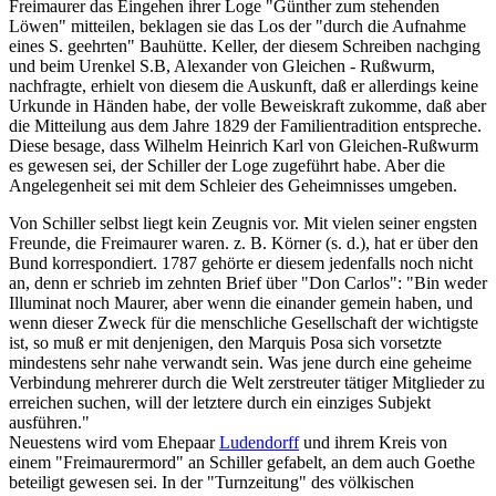
Freimaurer das Eingehen ihrer Loge "Günther zum stehenden
Löwen" mitteilen, beklagen sie das Los der "durch die Aufnahme
eines S. geehrten" Bauhütte. Keller, der diesem Schreiben nachging
und beim Urenkel S.B, Alexander von Gleichen - Rußwurm,
nachfragte, erhielt von diesem die Auskunft, daß er allerdings keine
Urkunde in Händen habe, der volle Beweiskraft zukomme, daß aber
die Mitteilung aus dem Jahre 1829 der Familientradition entspreche.
Diese besage, dass Wilhelm Heinrich Karl von Gleichen-Rußwurm
es gewesen sei, der Schiller der Loge zugeführt habe. Aber die
Angelegenheit sei mit dem Schleier des Geheimnisses umgeben.
Von Schiller selbst liegt kein Zeugnis vor. Mit vielen seiner engsten
Freunde, die Freimaurer waren. z. B. Körner (s. d.), hat er über den
Bund korrespondiert. 1787 gehörte er diesem jedenfalls noch nicht
an, denn er schrieb im zehnten Brief über "Don Carlos": "Bin weder
Illuminat noch Maurer, aber wenn die einander gemein haben, und
wenn dieser Zweck für die menschliche Gesellschaft der wichtigste
ist, so muß er mit denjenigen, den Marquis Posa sich vorsetzte
mindestens sehr nahe verwandt sein. Was jene durch eine geheime
Verbindung mehrerer durch die Welt zerstreuter tätiger Mitglieder zu
erreichen suchen, will der letztere durch ein einziges Subjekt
ausführen."
Neuestens wird vom Ehepaar
Ludendorff
und ihrem Kreis von
einem "Freimaurermord" an Schiller gefabelt, an dem auch Goethe
beteiligt gewesen sei. In der "Turnzeitung" des völkischen