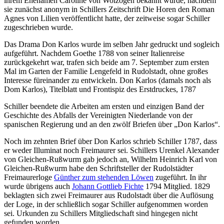
ihrem Ehenamen Caroline von Wolzogen bekannt wurde, nachdem
sie zunächst anonym in Schillers Zeitschrift Die Horen den Roman
Agnes von Lilien veröffentlicht hatte, der zeitweise sogar Schiller
zugeschrieben wurde.
Das Drama Don Karlos wurde im selben Jahr gedruckt und sogleich
aufgeführt. Nachdem Goethe 1788 von seiner Italienreise
zurückgekehrt war, trafen sich beide am 7. September zum ersten
Mal im Garten der Familie Lengefeld in Rudolstadt, ohne großes
Interesse füreinander zu entwickeln. Don Karlos (damals noch als
Dom Karlos), Titelblatt und Frontispiz des Erstdruckes, 1787
Schiller beendete die Arbeiten am ersten und einzigen Band der
Geschichte des Abfalls der Vereinigten Niederlande von der
spanischen Regierung und an den zwölf Briefen über „Don Karlos“.
Noch im zehnten Brief über Don Karlos schrieb Schiller 1787, dass
er weder Illuminat noch Freimaurer sei. Schillers Urenkel Alexander
von Gleichen-Rußwurm gab jedoch an, Wilhelm Heinrich Karl von
Gleichen-Rußwurm habe den Schriftsteller der Rudolstädter
Freimaurerloge
Günther zum stehenden Löwen
zugeführt. In ihr
wurde übrigens auch
Johann Gottlieb Fichte
1794 Mitglied. 1829
beklagten sich zwei Freimaurer aus Rudolstadt über die Auflösung
der Loge, in der schließlich sogar Schiller aufgenommen worden
sei. Urkunden zu Schillers Mitgliedschaft sind hingegen nicht
gefunden worden.