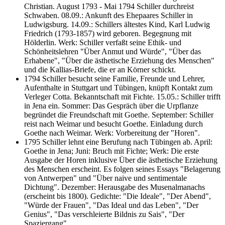
Christian. August 1793 - Mai 1794 Schiller durchreist
Schwaben. 08.09.: Ankunft des Ehepaares Schiller in
Ludwigsburg. 14.09.: Schillers ältestes Kind, Karl Ludwig
Friedrich (1793-1857) wird geboren. Begegnung mit
Hölderlin. Werk: Schiller verfaßt seine Ethik- und
Schönheitslehren "Über Anmut und Würde", "Über das
Erhabene", "Über die ästhetische Erziehung des Menschen"
und die Kallias-Briefe, die er an Körner schickt.
1794 Schiller besucht seine Familie, Freunde und Lehrer,
Aufenthalte in Stuttgart und Tübingen, knüpft Kontakt zum
Verleger Cotta. Bekanntschaft mit Fichte. 15.05.: Schiller trifft
in Jena ein. Sommer: Das Gespräch über die Urpflanze
begründet die Freundschaft mit Goethe. September: Schiller
reist nach Weimar und besucht Goethe. Einladung durch
Goethe nach Weimar. Werk: Vorbereitung der "Horen".
1795 Schiller lehnt eine Berufung nach Tübingen ab. April:
Goethe in Jena; Juni: Bruch mit Fichte; Werk: Die erste
Ausgabe der Horen inklusive Über die ästhetische Erziehung
des Menschen erscheint. Es folgen seines Essays "Belagerung
von Antwerpen" und "Über naive und sentimentale
Dichtung". Dezember: Herausgabe des Musenalmanachs
(erscheint bis 1800). Gedichte: "Die Ideale", "Der Abend",
"Würde der Frauen", "Das Ideal und das Leben", "Der
Genius", "Das verschleierte Bildnis zu Sais", "Der
Spaziergang"