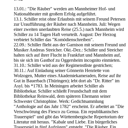
13.01.: "Die Räuber" werden am Mannheimer Hof- und
Nationaltheater mit großem Erfolg aufgeführt.
13.1. Schiller reist ohne Erlaubnis mit seinem Freund Petersen
zur Uraufführung der Räuber nach Mannheim. Juli: Wegen
einer zweiten unerlaubten Reise (25.5.) nach Mannheim wird
Schiller zu 14 Tagen Haft verurteilt. August: Der Herzog
verbietet Schiller das "Komödienschreiben".
22.09.: Schiller flieht aus der Garnison mit seinem Freund und
Musiker Andreas Streicher. Okt.-Dez.: Schiller und Streicher
halten sich auf ihrer Flucht in Frankfurt und Mannheim auf,
bis sie sich im Gasthof zu Oggersheim incognito einmieten.
31.10.: Schiller wird aus der Regimenstliste gestrichen;
30.11.: Auf Einladung seiner Gönnerin Henriette von
Wolzogen, Mutter eines Akademiekameraden, Reise auf ihr
Gut in Bauerbach (Thüringen); lebt dort als "Dr. Ritter" im
Asyl. bis *1783. In Meiningen arbeitet Schiller als
Bibliothekar. Schiller schließt Freundschaft mit dem
Bibliothekar Reinwald, dem späteren Ehemann seiner
Schwester Christophine. Werk: Gedichtsammlung
"Anthologie auf das Jahr 1782" erscheint. Er arbeitet an "Die
Verschwörung des Fiesco zu Genua. Ein republikanisches
Trauerspiel" und gibt das Württembergische Repertorium der
Literatur mit heraus. "Kabale und Liebe. Ein bürgerliches
Trauerspiel in fünf Aufzügen" entsteht. "Die Räuber. Ein