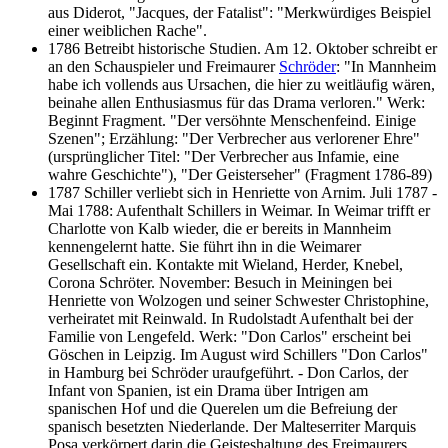
aus Diderot, "Jacques, der Fatalist": "Merkwürdiges Beispiel
einer weiblichen Rache".
1786 Betreibt historische Studien. Am 12. Oktober schreibt er
an den Schauspieler und Freimaurer
Schröder
: "In Mannheim
habe ich vollends aus Ursachen, die hier zu weitläufig wären,
beinahe allen Enthusiasmus für das Drama verloren." Werk:
Beginnt Fragment. "Der versöhnte Menschenfeind. Einige
Szenen"; Erzählung: "Der Verbrecher aus verlorener Ehre"
(ursprünglicher Titel: "Der Verbrecher aus Infamie, eine
wahre Geschichte"), "Der Geisterseher" (Fragment 1786-89)
1787 Schiller verliebt sich in Henriette von Arnim. Juli 1787 -
Mai 1788: Aufenthalt Schillers in Weimar. In Weimar trifft er
Charlotte von Kalb wieder, die er bereits in Mannheim
kennengelernt hatte. Sie führt ihn in die Weimarer
Gesellschaft ein. Kontakte mit Wieland, Herder, Knebel,
Corona Schröter. November: Besuch in Meiningen bei
Henriette von Wolzogen und seiner Schwester Christophine,
verheiratet mit Reinwald. In Rudolstadt Aufenthalt bei der
Familie von Lengefeld. Werk: "Don Carlos" erscheint bei
Göschen in Leipzig. Im August wird Schillers "Don Carlos"
in Hamburg bei Schröder uraufgeführt. - Don Carlos, der
Infant von Spanien, ist ein Drama über Intrigen am
spanischen Hof und die Querelen um die Befreiung der
spanisch besetzten Niederlande. Der Malteserriter Marquis
Posa verkörpert darin die Geisteshaltung des Freimaurers.