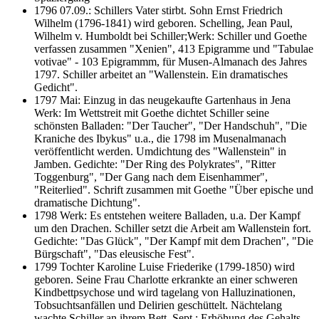
1796 07.09.: Schillers Vater stirbt. Sohn Ernst Friedrich
Wilhelm (1796-1841) wird geboren. Schelling, Jean Paul,
Wilhelm v. Humboldt bei Schiller;Werk: Schiller und Goethe
verfassen zusammen "Xenien", 413 Epigramme und "Tabulae
votivae" - 103 Epigrammm, für Musen-Almanach des Jahres
1797. Schiller arbeitet an "Wallenstein. Ein dramatisches
Gedicht".
1797 Mai: Einzug in das neugekaufte Gartenhaus in Jena
Werk: Im Wettstreit mit Goethe dichtet Schiller seine
schönsten Balladen: "Der Taucher", "Der Handschuh", "Die
Kraniche des Ibykus" u.a., die 1798 im Musenalmanach
veröffentlicht werden. Umdichtung des "Wallenstein" in
Jamben. Gedichte: "Der Ring des Polykrates", "Ritter
Toggenburg", "Der Gang nach dem Eisenhammer",
"Reiterlied". Schrift zusammen mit Goethe "Über epische und
dramatische Dichtung".
1798 Werk: Es entstehen weitere Balladen, u.a. Der Kampf
um den Drachen. Schiller setzt die Arbeit am Wallenstein fort.
Gedichte: "Das Glück", "Der Kampf mit dem Drachen", "Die
Bürgschaft", "Das eleusische Fest".
1799 Tochter Karoline Luise Friederike (1799-1850) wird
geboren. Seine Frau Charlotte erkrankte an einer schweren
Kindbettpsychose und wird tagelang von Halluzinationen,
Tobsuchtsanfällen und Delirien geschüttelt. Nächtelang
wachte Schiller an ihrem Bett. Sept.: Erhöhung des Gehalts