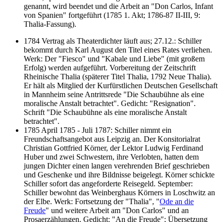
genannt, wird beendet und die Arbeit an "Don Carlos, Infant
von Spanien" fortgeführt (1785 1. Akt; 1786-87 II-III, 9:
Thalia-Fassung).
1784 Vertrag als Theaterdichter läuft aus; 27.12.: Schiller
bekommt durch Karl August den Titel eines Rates verliehen.
Werk: Der "Fiesco" und "Kabale und Liebe" (mit großem
Erfolg) werden aufgeführt. Vorbereitung der Zeitschrift
Rheinische Thalia (späterer Titel Thalia, 1792 Neue Thalia).
Er hält als Mitglied der Kurfürstlichen Deutschen Gesellschaft
in Mannheim seine Antrittsrede "Die Schaubühne als eine
moralische Anstalt betrachtet". Gedicht: "Resignation".
Schrift "Die Schaubühne als eine moralische Anstalt
betrachtet".
1785 April 1785 - Juli 1787: Schiller nimmt ein
Freundschaftsangebot aus Leipzig an. Der Konsitorialrat
Christian Gottfried Körner, der Lektor Ludwig Ferdinand
Huber und zwei Schwestern, ihre Verlobten, hatten dem
jungen Dichter einen langen verehrenden Brief geschrieben
und Geschenke und ihre Bildnisse beigelegt. Körner schickte
Schiller sofort das angeforderte Reisegeld. September:
Schiller bewohnt das Weinberghaus Körners in Loschwitz an
der Elbe. Werk: Fortsetzung der "Thalia", "
Ode an die
Freude
" und weitere Arbeit am "Don Carlos" und an
Prosaerzählungen. Gedicht: "An die Freude"; Übersetzung