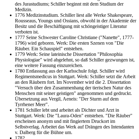
des Jurastudiums; Schiller beginnt mit dem Studium der
Medizin.
1776 Medizinstudium. Schiller liest alle Werke Shakespeare,
Rousseaus, Youngs und Ossians, obwohl in der Akademie der
Besitz und die Beschäftigung mit schöngeistiger Literatur
verboten ist.
1777 Seine Schwester Caroline Christiane ("Nanette", 1777-
1796) wird geboren. Werk: Die ersten Szenen von "Die
Räuber. Ein Schauspiel" entstehen.
1779 Werk: Seine lateinische Dissertation "Philosophia
Physiologiae" wird abgelehnt, so daß Schiller gezwungen ist,
eine weitere Fassung einzureichen.
1780 Entlassung aus der Karlsschule folgt. Schiller wird
Regimentsmedicus in Stuttgart. Werk: Schiller setzt die Arbeit
an den Räubern fort. Im November wird die 2. Dissertation
"Versuch über den Zusammenhang der tierischen Natur des
Menschen mit seiner geistigen" angenommen und gedruckt.
Übersetzung aus Vergil, Aeneis: "Der Sturm auf dem
Tyrrhener Meer".
1781 Schiller lebt und arbeitet als Dichter und Arzt in
Stuttgart. Werk: Die "Laura-Oden" entstehen. "Die Räuber"
erscheinen anonym und mit fingiertem Druckort im
Selbstverlag. Arbeitet das Werk auf Drängen des Intendanten
v. Dalberg für die Bühne um.
1782