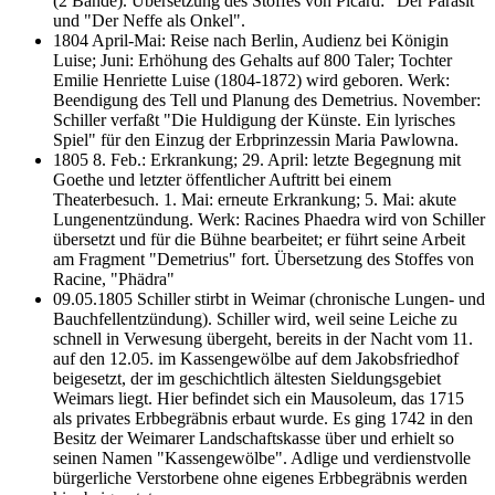
(2 Bände). Übersetzung des Stoffes von Picard: "Der Parasit"
und "Der Neffe als Onkel".
1804 April-Mai: Reise nach Berlin, Audienz bei Königin
Luise; Juni: Erhöhung des Gehalts auf 800 Taler; Tochter
Emilie Henriette Luise (1804-1872) wird geboren. Werk:
Beendigung des Tell und Planung des Demetrius. November:
Schiller verfaßt "Die Huldigung der Künste. Ein lyrisches
Spiel" für den Einzug der Erbprinzessin Maria Pawlowna.
1805 8. Feb.: Erkrankung; 29. April: letzte Begegnung mit
Goethe und letzter öffentlicher Auftritt bei einem
Theaterbesuch. 1. Mai: erneute Erkrankung; 5. Mai: akute
Lungenentzündung. Werk: Racines Phaedra wird von Schiller
übersetzt und für die Bühne bearbeitet; er führt seine Arbeit
am Fragment "Demetrius" fort. Übersetzung des Stoffes von
Racine, "Phädra"
09.05.1805 Schiller stirbt in Weimar (chronische Lungen- und
Bauchfellentzündung). Schiller wird, weil seine Leiche zu
schnell in Verwesung übergeht, bereits in der Nacht vom 11.
auf den 12.05. im Kassengewölbe auf dem Jakobsfriedhof
beigesetzt, der im geschichtlich ältesten Sieldungsgebiet
Weimars liegt. Hier befindet sich ein Mausoleum, das 1715
als privates Erbbegräbnis erbaut wurde. Es ging 1742 in den
Besitz der Weimarer Landschaftskasse über und erhielt so
seinen Namen "Kassengewölbe". Adlige und verdienstvolle
bürgerliche Verstorbene ohne eigenes Erbbegräbnis werden