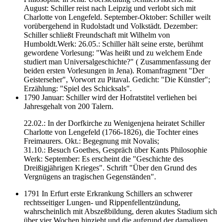
August: Schiller reist nach Leipzig und verlobt sich mit
Charlotte von Lengefeld. September-Oktober: Schiller weilt
vorübergehend in Rudolstadt und Volkstädt. Dezember:
Schiller schließt Freundschaft mit Wilhelm von
Humboldt.Werk: 26.05.: Schiller hält seine erste, berühmt
gewordene Vorlesung: "Was heißt und zu welchem Ende
studiert man Universalgeschichte?" ( Zusammenfassung der
beiden ersten Vorlesungen in Jena). Romanfragment "Der
Geisterseher", Vorwort zu Pitaval. Gedicht: "Die Künstler";
Erzählung: "Spiel des Schicksals".
1790 Januar: Schiller wird der Hofratstitel verliehen bei
Jahresgehalt von 200 Talern.
22.02.: In der Dorfkirche zu Wenigenjena heiratet Schiller
Charlotte von Lengefeld (1766-1826), die Tochter eines
Freimaurers. Okt.: Begegnung mit Novalis;
31.10.: Besuch Goethes, Gespräch über Kants Philosophie
Werk: September: Es erscheint die "Geschichte des
Dreißigjährigen Krieges". Schrift "Über den Grund des
Vergnügens an tragischen Gegenständen".
1791 In Erfurt erste Erkrankung Schillers an schwerer
rechtsseitiger Lungen- und Rippenfellentzündung,
wahrscheinlich mit Abszeßbildung, deren akutes Stadium sich
über vier Wochen hinzieht und die aufgrund der damaligen