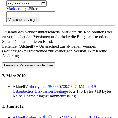
Markierungs
-Filter:
Versionen anzeigen
Auswahl des Versionsunterschieds: Markiere die Radiobuttons der
zu vergleichenden Versionen und drücke die Eingabetaste oder die
Schaltfläche am unteren Rand.
Legende:
(Aktuell)
= Unterschied zur aktuellen Version,
(Vorherige)
= Unterschied zur vorherigen Version,
K
= Kleine
Änderung
7. März 2019
Aktuell
Vorherige
09:57
09:57, 7. Mär. 2019
Urbantactics
Diskussion
Beiträge
‎
K
2.176 Bytes
+18 Bytes
Keine Bearbeitungszusammenfassung
1. Juni 2012
Aktuell
Vorherige
23:52
23:52, 1. Jun. 2012
‎
Goldapfel