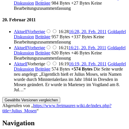
Diskussion
Beiträge
‎
984 Bytes
+27 Bytes
‎
Keine
Bearbeitungszusammenfassung
20. Februar 2011
Aktuell
Vorherige
16:28
16:28, 20. Feb. 2011
‎
Goldapfel
Diskussion
Beiträge
‎
957 Bytes
+337 Bytes
‎
Keine
Bearbeitungszusammenfassung
Aktuell
Vorherige
16:21
16:21, 20. Feb. 2011
‎
Goldapfel
Diskussion
Beiträge
‎
620 Bytes
+46 Bytes
‎
Keine
Bearbeitungszusammenfassung
Aktuell
Vorherige
16:19
16:19, 20. Feb. 2011
‎
Goldapfel
Diskussion
Beiträge
‎
574 Bytes
+574 Bytes
‎
Die Seite wurde
neu angelegt: „Eigentlich hieß er Julius Moses, sein Namen
wurde durch Ministerialerlass im Jahr 1844 in Dresden in
Mosen geändert. Er wurde in Marieney im Vogtland am 8.
Jul…“
Abgerufen von „
https://www.freimaurer-wiki.de/index.php?
title=Julius_Mosen
“
Navigation