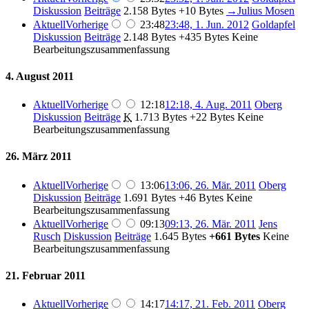
Diskussion
Beiträge
‎
2.158 Bytes
+10 Bytes
‎
→‎Julius Mosen
Aktuell
Vorherige
23:48
23:48, 1. Jun. 2012
‎
Goldapfel
Diskussion
Beiträge
‎
2.148 Bytes
+435 Bytes
‎
Keine
Bearbeitungszusammenfassung
4. August 2011
Aktuell
Vorherige
12:18
12:18, 4. Aug. 2011
‎
Oberg
Diskussion
Beiträge
‎
K
1.713 Bytes
+22 Bytes
‎
Keine
Bearbeitungszusammenfassung
26. März 2011
Aktuell
Vorherige
13:06
13:06, 26. Mär. 2011
‎
Oberg
Diskussion
Beiträge
‎
1.691 Bytes
+46 Bytes
‎
Keine
Bearbeitungszusammenfassung
Aktuell
Vorherige
09:13
09:13, 26. Mär. 2011
‎
Jens
Rusch
Diskussion
Beiträge
‎
1.645 Bytes
+661 Bytes
‎
Keine
Bearbeitungszusammenfassung
21. Februar 2011
Aktuell
Vorherige
14:17
14:17, 21. Feb. 2011
‎
Oberg