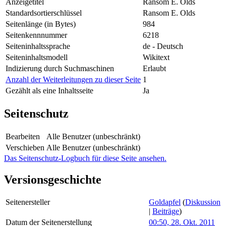
Anzeigetitel
Ransom E. Olds
Standardsortierschlüssel
Ransom E. Olds
Seitenlänge (in Bytes)
984
Seitenkennnummer
6218
Seiteninhaltssprache
de - Deutsch
Seiteninhaltsmodell
Wikitext
Indizierung durch Suchmaschinen
Erlaubt
Anzahl der Weiterleitungen zu dieser Seite
1
Gezählt als eine Inhaltsseite
Ja
Seitenschutz
Bearbeiten
Alle Benutzer (unbeschränkt)
Verschieben
Alle Benutzer (unbeschränkt)
Das Seitenschutz-Logbuch für diese Seite ansehen.
Versionsgeschichte
Seitenersteller
Goldapfel
(
Diskussion
|
Beiträge
)
Datum der Seitenerstellung
00:50, 28. Okt. 2011