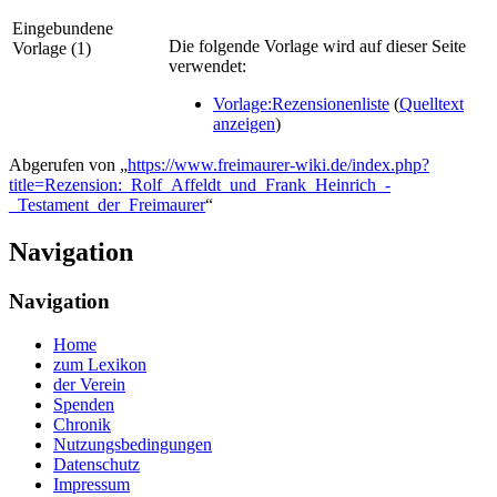
Eingebundene
Die folgende Vorlage wird auf dieser Seite
Vorlage (1)
verwendet:
Vorlage:Rezensionenliste
(
Quelltext
anzeigen
)
Abgerufen von „
https://www.freimaurer-wiki.de/index.php?
title=Rezension:_Rolf_Affeldt_und_Frank_Heinrich_-
_Testament_der_Freimaurer
“
Navigation
Navigation
Home
zum Lexikon
der Verein
Spenden
Chronik
Nutzungsbedingungen
Datenschutz
Impressum