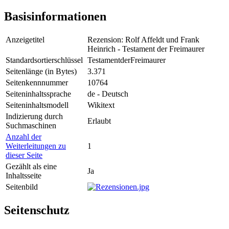
Basisinformationen
Anzeigetitel
Rezension: Rolf Affeldt und Frank
Heinrich - Testament der Freimaurer
Standardsortierschlüssel
TestamentderFreimaurer
Seitenlänge (in Bytes)
3.371
Seitenkennnummer
10764
Seiteninhaltssprache
de - Deutsch
Seiteninhaltsmodell
Wikitext
Indizierung durch
Erlaubt
Suchmaschinen
Anzahl der
Weiterleitungen zu
1
dieser Seite
Gezählt als eine
Ja
Inhaltsseite
Seitenbild
Seitenschutz