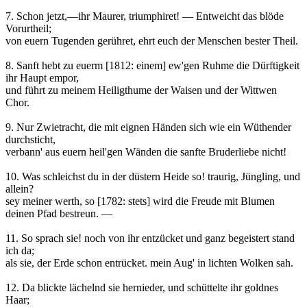
7. Schon jetzt,—ihr Maurer, triumphiret! — Entweicht das blöde
Vorurtheil;
von euern Tugenden gerühret, ehrt euch der Menschen bester Theil.
8. Sanft hebt zu euerm [1812: einem] ew'gen Ruhme die Dürftigkeit
ihr Haupt empor,
und führt zu meinem Heiligthume der Waisen und der Wittwen
Chor.
9. Nur Zwietracht, die mit eignen Händen sich wie ein Wüthender
durchsticht,
verbann' aus euern heil'gen Wänden die sanfte Bruderliebe nicht!
10. Was schleichst du in der düstern Heide so! traurig, Jüngling, und
allein?
sey meiner werth, so [1782: stets] wird die Freude mit Blumen
deinen Pfad bestreun. —
11. So sprach sie! noch von ihr entzücket und ganz begeistert stand
ich da;
als sie, der Erde schon entrücket. mein Aug' in lichten Wolken sah.
12. Da blickte lächelnd sie hernieder, und schüttelte ihr goldnes
Haar;