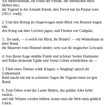
Als Menschenhaß, ein Feind der Freude, die Sterblichen mich
fliehen hies,
die Tugend in der Armuth Kleide, den Frevel mir im Purpur wies
[1812: wieß];
2. Und den Betrug im Siegeswagen mein Blick von Bonzen tragen
sah,
den Krieg sah über Leichen jagen, und Fürsten wie Caligula;
3.. Da sank, — o welch ein Blick, ihr Brüder! — ein Winkelmaas in
ihrer Hand,
die Maurerei vom Himmel nieder; weis war ihr magisches Gewand;
4. Aus ihrem Auge strahlte Friede und schöner Seelen Harmonie;
und Pallas drohende Egide und Venus Gürtel schmückten sie —
5. Flieh eines Timons wilde Klagen, o Jüngling! sprach ihr
Göttermund.
Bald macht mit mir in schönern Tagen die Tugend einen ew'gen
Bund.
6. Zum Orkus wird das Laster fliehen, das goldne Alter kehrt
zurück,
und öde Wüsten werden blühen, kennt einst die Welt mein göttlich
Glück.