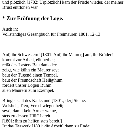
und plötzlich [1782: Urplötzlich] kam der Friede wieder, der meiner
Brust entflohen war.
* Zur Eröfnung der Loge.
Auch in:
Vollständiges Gesangbuch für Freimaurer. 1801, 12-13
Auf, ihr Schwestern! [1801: Auf, ihr Maurer,] auf, ihr Brüder!
kommt zur Arbeit, eilt herbei;
reißt des Lasters Bau danieder;
zeigt, wie kühn ein Maurer sey;
baut der Tugend einen Tempel,
baut der Freundschaft Heiligthum,
fördert unsrer Logen Ruhm
allen Maurern zum Exempel.
Bringet statt des Kalks und [1801:, der] Steine:
Weisheit, Treu, Verschwiegenheit;
seyd, damit kein Armer weine,
stets zu dessen Hülf‘ bereit.
[1801: ihm zu helfen stets bereit.]
Ist das Tagwerk [1801: die Arbeit] dann zu Ende: