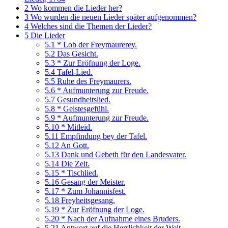
2
Wo kommen die Lieder her?
3
Wo wurden die neuen Lieder später aufgenommen?
4
Welches sind die Themen der Lieder?
5
Die Lieder
5.1
* Lob der Freymaurerey.
5.2
Das Gesicht.
5.3
* Zur Eröfnung der Loge.
5.4
Tafel-Lied.
5.5
Ruhe des Freymaurers.
5.6
* Aufmunterung zur Freude.
5.7
Gesundheitslied.
5.8
* Geistesgefühl.
5.9
* Aufmunterung zur Freude.
5.10
* Mitleid.
5.11
Empfindung bey der Tafel.
5.12
An Gott.
5.13
Dank und Gebeth für den Landesvater.
5.14
Die Zeit.
5.15
* Tischlied.
5.16
Gesang der Meister.
5.17
* Zum Johannisfest.
5.18
Freyheitsgesang.
5.19
* Zur Eröfnung der Loge.
5.20
* Nach der Aufnahme eines Bruders.
5.21
Antwort auf die Herrlichkeit der Welt.