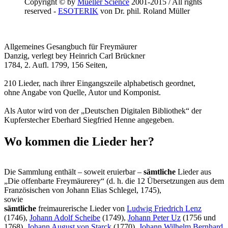
Copyright © by
Mueller Science
2001-2015 / All rights
reserved -
ESOTERIK
von Dr. phil. Roland Müller
Allgemeines Gesangbuch für Freymäurer
Danzig, verlegt bey Heinrich Carl Brückner
1784, 2. Aufl. 1799, 156 Seiten,
210 Lieder, nach ihrer Eingangszeile alphabetisch geordnet,
ohne Angabe von Quelle, Autor und Komponist.
Als Autor wird von der „Deutschen Digitalen Bibliothek“ der
Kupferstecher Eberhard Siegfried Henne angegeben.
Wo kommen die Lieder her?
Die Sammlung enthält – soweit eruierbar –
sämtliche
Lieder aus
„Die offenbarte Freymäurerey“ (d. h. die 12 Übersetzungen aus dem
Französischen von Johann Elias Schlegel, 1745),
sowie
sämtliche
freimaurerische Lieder von
Ludwig Friedrich Lenz
(1746),
Johann Adolf Scheibe
(1749),
Johann Peter Uz
(1756 und
1768),
Johann August von Starck
(1770),
Johann Wilhelm Bernhard