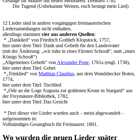
Gesänge für Maurer mit neuen Melodieen. Dreßden 1782
Die Tugend (Unbekannte Weisen, euch besingt mein Lied)
12 Lieder sind in andern vorgängigen freimaurerischen
Liedersammlungen nicht enthalten,
allerdings stammen
vier aus anderen Quellen
:
* „Danklied“ von Friedrich Gottlieb Klopstock, 1757,
hier unter dem Titel: Dank und Gebeth für den Landesvater
(mit der Änderung: „wir ruhn in eines Fürsten Schooß“, statt „eines
Königs Schooß“)
„Allgemeines Gebeth“ von
Alexander Pope
, 1761a (engl. 1738),
hier unter dem Titel: Gebet
*„Trinklied“ von
Matthias Claudius
, aus dem Wandsbecker Boten,
1774,
hier unter dem Titel: Tischlied
*„Ode an die Loge Augusta zur goldenen Krone in Stargard“ aus
der Freymäurer-Bibliothek, 1782,
hier unter dem Titel: Das Gesicht
* Drei dieser vier Lieder wurden auch – meist abgewandelt -
aufgenommen in:
Vollständiges Gesangbuch für Freimaurer. 1801.
Wo wurden die neuen Lieder später