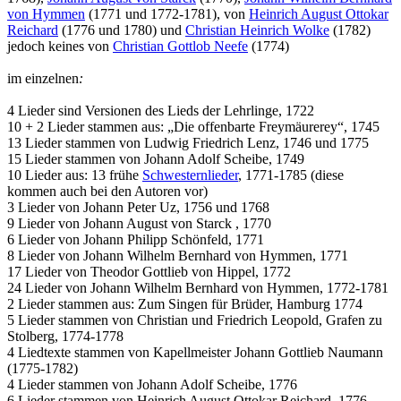
von Hymmen
(1771 und 1772-1781), von
Heinrich August Ottokar
Reichard
(1776 und 1780) und
Christian Heinrich Wolke
(1782)
jedoch keines von
Christian Gottlob Neefe
(1774)
im einzelnen
:
4 Lieder sind Versionen des Lieds der Lehrlinge, 1722
10 + 2 Lieder stammen aus: „Die offenbarte Freymäurerey“, 1745
13 Lieder stammen von Ludwig Friedrich Lenz, 1746 und 1775
15 Lieder stammen von Johann Adolf Scheibe, 1749
10 Lieder aus: 13 frühe
Schwesternlieder
, 1771-1785 (diese
kommen auch bei den Autoren vor)
3 Lieder von Johann Peter Uz, 1756 und 1768
9 Lieder von Johann August von Starck , 1770
6 Lieder von Johann Philipp Schönfeld, 1771
8 Lieder von Johann Wilhelm Bernhard von Hymmen, 1771
17 Lieder von Theodor Gottlieb von Hippel, 1772
24 Lieder von Johann Wilhelm Bernhard von Hymmen, 1772-1781
2 Lieder stammen aus: Zum Singen für Brüder, Hamburg 1774
5 Lieder stammen von Christian und Friedrich Leopold, Grafen zu
Stolberg, 1774-1778
4 Liedtexte stammen von Kapellmeister Johann Gottlieb Naumann
(1775-1782)
4 Lieder stammen von Johann Adolf Scheibe, 1776
6 Lieder stammen von Heinrich August Ottokar Reichard, 1776