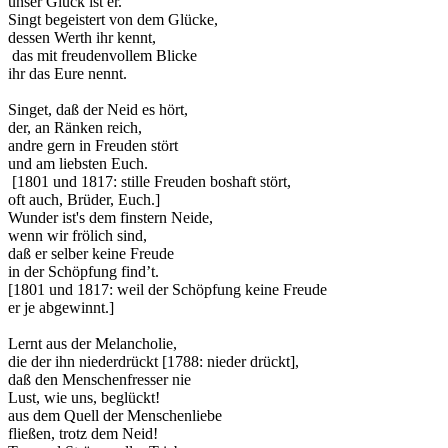
unser Glück ist er.
Singt begeistert von dem Glücke,
dessen Werth ihr kennt,
das mit freudenvollem Blicke
ihr das Eure nennt.
Singet, daß der Neid es hört,
der, an Ränken reich,
andre gern in Freuden stört
und am liebsten Euch.
[1801 und 1817: stille Freuden boshaft stört,
oft auch, Brüder, Euch.]
Wunder ist's dem finstern Neide,
wenn wir frölich sind,
daß er selber keine Freude
in der Schöpfung find’t.
[1801 und 1817: weil der Schöpfung keine Freude
er je abgewinnt.]
Lernt aus der Melancholie,
die der ihn niederdrückt [1788: nieder drückt],
daß den Menschenfresser nie
Lust, wie uns, beglückt!
aus dem Quell der Menschenliebe
fließen, trotz dem Neid!