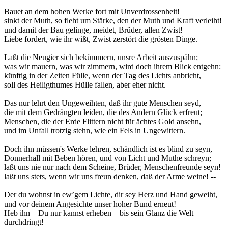
Bauet an dem hohen Werke fort mit Unverdrossenheit!
sinkt der Muth, so fleht um Stärke, den der Muth und Kraft verleiht!
und damit der Bau gelinge, meidet, Brüder, allen Zwist!
Liebe fordert, wie ihr wißt, Zwist zerstört die grösten Dinge.
Laßt die Neugier sich bekümmern, unsre Arbeit auszuspähn;
was wir mauern, was wir zimmern, wird doch ihrem Blick entgehn:
künftig in der Zeiten Fülle, wenn der Tag des Lichts anbricht,
soll des Heiligthumes Hülle fallen, aber eher nicht.
Das nur lehrt den Ungeweihten, daß ihr gute Menschen seyd,
die mit dem Gedrängten leiden, die des Andern Glück erfreut;
Menschen, die der Erde Flittern nicht für ächtes Gold ansehn,
und im Unfall trotzig stehn, wie ein Fels in Ungewittern.
Doch ihn müssen's Werke lehren, schändlich ist es blind zu seyn,
Donnerhall mit Beben hören, und von Licht und Muthe schreyn;
laßt uns nie nur nach dem Scheine, Brüder, Menschenfreunde seyn!
laßt uns stets, wenn wir uns freun denken, daß der Arme weine! --
Der du wohnst in ew’gem Lichte, dir sey Herz und Hand geweiht,
und vor deinem Angesichte unser hoher Bund erneut!
Heb ihn – Du nur kannst erheben – bis sein Glanz die Welt
durchdringt! –