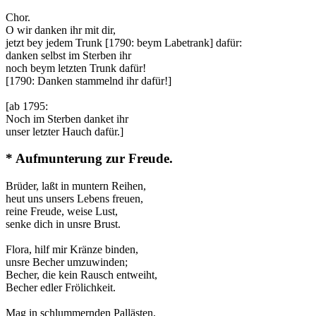
Chor.
O wir danken ihr mit dir,
jetzt bey jedem Trunk [1790: beym Labetrank] dafür:
danken selbst im Sterben ihr
noch beym letzten Trunk dafür!
[1790: Danken stammelnd ihr dafür!]
[ab 1795:
Noch im Sterben danket ihr
unser letzter Hauch dafür.]
* Aufmunterung zur Freude.
Brüder, laßt in muntern Reihen,
heut uns unsers Lebens freuen,
reine Freude, weise Lust,
senke dich in unsre Brust.
Flora, hilf mir Kränze binden,
unsre Becher umzuwinden;
Becher, die kein Rausch entweiht,
Becher edler Frölichkeit.
Mag in schlummernden Pallästen,