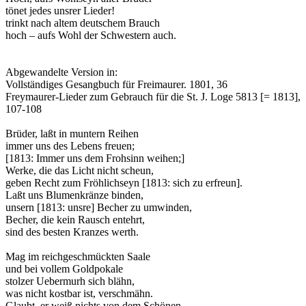
tönet jedes unsrer Lieder!
trinkt nach altem deutschem Brauch
hoch – aufs Wohl der Schwestern auch.
Abgewandelte Version in:
Vollständiges Gesangbuch für Freimaurer. 1801, 36
Freymaurer-Lieder zum Gebrauch für die St. J. Loge 5813 [= 1813],
107-108
Brüder, laßt in muntern Reihen
immer uns des Lebens freuen;
[1813: Immer uns dem Frohsinn weihen;]
Werke, die das Licht nicht scheun,
geben Recht zum Fröhlichseyn [1813: sich zu erfreun].
Laßt uns Blumenkränze binden,
unsern [1813: unsre] Becher zu umwinden,
Becher, die kein Rausch entehrt,
sind des besten Kranzes werth.
Mag im reichgeschmückten Saale
und bei vollem Goldpokale
stolzer Uebermurh sich blähn,
was nicht kostbar ist, verschmähn.
Glaubt, er weiß nichts von dem Schönen