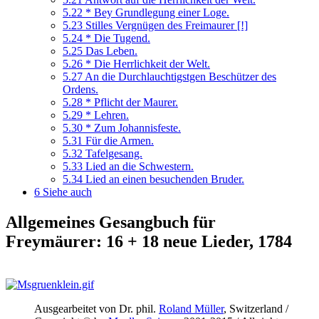
5.22
* Bey Grundlegung einer Loge.
5.23
Stilles Vergnügen des Freimaurer [!]
5.24
* Die Tugend.
5.25
Das Leben.
5.26
* Die Herrlichkeit der Welt.
5.27
An die Durchlauchtigstgen Beschützer des
Ordens.
5.28
* Pflicht der Maurer.
5.29
* Lehren.
5.30
* Zum Johannisfeste.
5.31
Für die Armen.
5.32
Tafelgesang.
5.33
Lied an die Schwestern.
5.34
Lied an einen besuchenden Bruder.
6
Siehe auch
Allgemeines Gesangbuch für
Freymäurer: 16 + 18 neue Lieder, 1784
Ausgearbeitet von Dr. phil.
Roland Müller
, Switzerland /