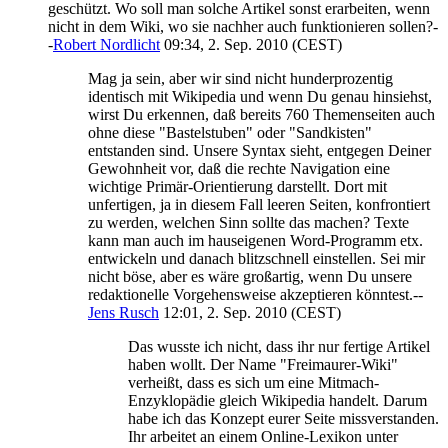
geschützt. Wo soll man solche Artikel sonst erarbeiten, wenn
nicht in dem Wiki, wo sie nachher auch funktionieren sollen?-
-
Robert Nordlicht
09:34, 2. Sep. 2010 (CEST)
Mag ja sein, aber wir sind nicht hunderprozentig
identisch mit Wikipedia und wenn Du genau hinsiehst,
wirst Du erkennen, daß bereits 760 Themenseiten auch
ohne diese "Bastelstuben" oder "Sandkisten"
entstanden sind. Unsere Syntax sieht, entgegen Deiner
Gewohnheit vor, daß die rechte Navigation eine
wichtige Primär-Orientierung darstellt. Dort mit
unfertigen, ja in diesem Fall leeren Seiten, konfrontiert
zu werden, welchen Sinn sollte das machen? Texte
kann man auch im hauseigenen Word-Programm etx.
entwickeln und danach blitzschnell einstellen. Sei mir
nicht böse, aber es wäre großartig, wenn Du unsere
redaktionelle Vorgehensweise akzeptieren könntest.--
Jens Rusch
12:01, 2. Sep. 2010 (CEST)
Das wusste ich nicht, dass ihr nur fertige Artikel
haben wollt. Der Name "Freimaurer-Wiki"
verheißt, dass es sich um eine Mitmach-
Enzyklopädie gleich Wikipedia handelt. Darum
habe ich das Konzept eurer Seite missverstanden.
Ihr arbeitet an einem Online-Lexikon unter