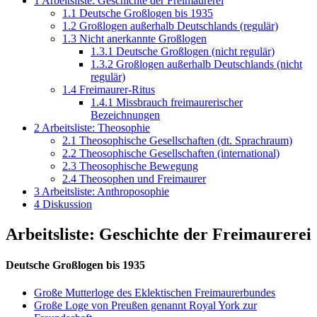
1
Arbeitsliste: Geschichte der Freimaurerei
1.1
Deutsche Großlogen bis 1935
1.2
Großlogen außerhalb Deutschlands (regulär)
1.3
Nicht anerkannte Großlogen
1.3.1
Deutsche Großlogen (nicht regulär)
1.3.2
Großlogen außerhalb Deutschlands (nicht
regulär)
1.4
Freimaurer-Ritus
1.4.1
Missbrauch freimaurerischer
Bezeichnungen
2
Arbeitsliste: Theosophie
2.1
Theosophische Gesellschaften (dt. Sprachraum)
2.2
Theosophische Gesellschaften (international)
2.3
Theosophische Bewegung
2.4
Theosophen und Freimaurer
3
Arbeitsliste: Anthroposophie
4
Diskussion
Arbeitsliste: Geschichte der Freimaurerei
Deutsche Großlogen bis 1935
Große Mutterloge des Eklektischen Freimaurerbundes
Große Loge von Preußen genannt Royal York zur