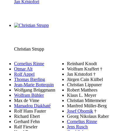
Jan Kristofori
Christian Strupp
Cornelius Rinne
Reinhard Knodt
Otmar Alt
Wolfram Kraffert †
Rolf Appel
Jan Kristofori †
Thomas Bierling
Jürgen Cain Külbel
Jean-Marie Bottequin
Christian Lippuner
Wolfgang Brüggmann
Robert Matthees
Wolfram Bühler
Klaus L. Meyer
Max de Vime
Christian Mittermeier
Mamadou Diakhaté
Manfred Müller-Berg
Rolf Hans Fauter
Josef Obornik
†
Richard Ebert
Georg Nikolaus Raber
Gerhard Fehn
Cornelius Rinne
Ralf Fieseler
Jens Rusch