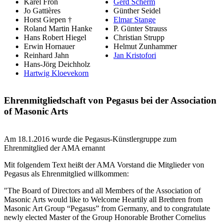
Karel Fron
Gerd Scherm
Jo Gattières
Günther Seidel
Horst Giepen †
Elmar Stange
Roland Martin Hanke
P. Günter Strauss
Hans Robert Hiegel
Christian Strupp
Erwin Hornauer
Helmut Zunhammer
Reinhard Jahn
Jan Kristofori
Hans-Jörg Deichholz
Hartwig Kloevekorn
Ehrenmitgliedschaft von Pegasus bei der Association
of Masonic Arts
Am 18.1.2016 wurde die Pegasus-Künstlergruppe zum
Ehrenmitglied der AMA ernannt
Mit folgendem Text heißt der AMA Vorstand die Mitglieder von
Pegasus als Ehrenmitglied willkommen:
"The Board of Directors and all Members of the Association of
Masonic Arts would like to Welcome Heartily all Brethren from
Masonic Art Group “Pegasus” from Germany, and to congratulate
newly elected Master of the Group Honorable Brother Cornelius