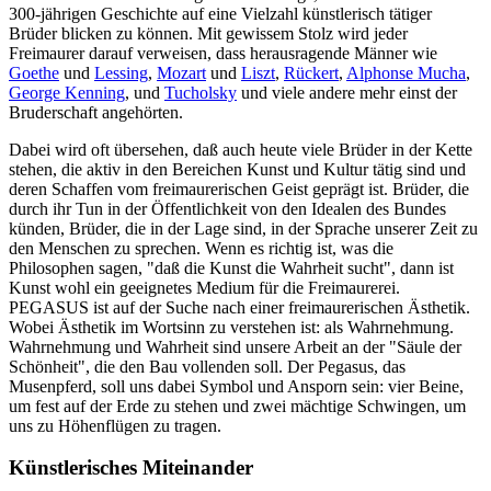
300-jährigen Geschichte auf eine Vielzahl künstlerisch tätiger
Brüder blicken zu können. Mit gewissem Stolz wird jeder
Freimaurer darauf verweisen, dass herausragende Männer wie
Goethe
und
Lessing
,
Mozart
und
Liszt
,
Rückert
,
Alphonse Mucha
,
George Kenning
, und
Tucholsky
und viele andere mehr einst der
Bruderschaft angehörten.
Dabei wird oft übersehen, daß auch heute viele Brüder in der Kette
stehen, die aktiv in den Bereichen Kunst und Kultur tätig sind und
deren Schaffen vom freimaurerischen Geist geprägt ist. Brüder, die
durch ihr Tun in der Öffentlichkeit von den Idealen des Bundes
künden, Brüder, die in der Lage sind, in der Sprache unserer Zeit zu
den Menschen zu sprechen. Wenn es richtig ist, was die
Philosophen sagen, "daß die Kunst die Wahrheit sucht", dann ist
Kunst wohl ein geeignetes Medium für die Freimaurerei.
PEGASUS ist auf der Suche nach einer freimaurerischen Ästhetik.
Wobei Ästhetik im Wortsinn zu verstehen ist: als Wahrnehmung.
Wahrnehmung und Wahrheit sind unsere Arbeit an der "Säule der
Schönheit", die den Bau vollenden soll. Der Pegasus, das
Musenpferd, soll uns dabei Symbol und Ansporn sein: vier Beine,
um fest auf der Erde zu stehen und zwei mächtige Schwingen, um
uns zu Höhenflügen zu tragen.
Künstlerisches Miteinander