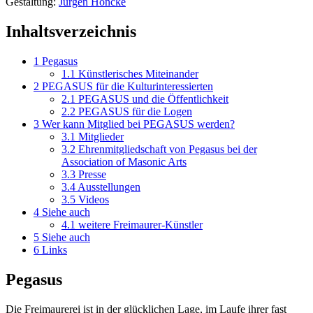
Gestaltung:
Jürgen Höncke
Inhaltsverzeichnis
1
Pegasus
1.1
Künstlerisches Miteinander
2
PEGASUS für die Kulturinteressierten
2.1
PEGASUS und die Öffentlichkeit
2.2
PEGASUS für die Logen
3
Wer kann Mitglied bei PEGASUS werden?
3.1
Mitglieder
3.2
Ehrenmitgliedschaft von Pegasus bei der
Association of Masonic Arts
3.3
Presse
3.4
Ausstellungen
3.5
Videos
4
Siehe auch
4.1
weitere Freimaurer-Künstler
5
Siehe auch
6
Links
Pegasus
Die Freimaurerei ist in der glücklichen Lage, im Laufe ihrer fast