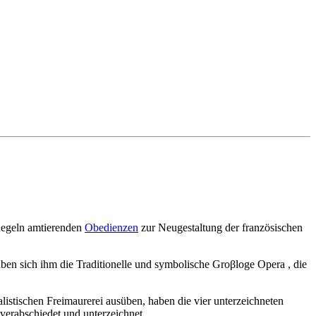
 Regeln amtierenden
Obedienzen
zur Neugestaltung der französischen
en sich ihm die Traditionelle und symbolische Groβloge Opera , die
listischen Freimaurerei ausüben, haben die vier unterzeichneten
bschiedet und unterzeichnet.