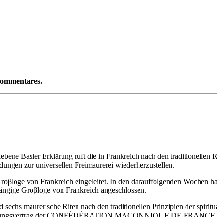
 Kommentares.
bene Basler Erklärung ruft die in Frankreich nach den traditionellen
dungen zur universellen Freimaurerei wiederherzustellen.
oβloge von Frankreich eingeleitet. In den darauffolgenden Wochen hab
ängige Groβloge von Frankreich angeschlossen.
sechs maurerische Riten nach den traditionellen Prinzipien der spiritua
Gründungsvertrag der CONFÉDÉRATION MAҪONNIQUE DE FRANCE vera