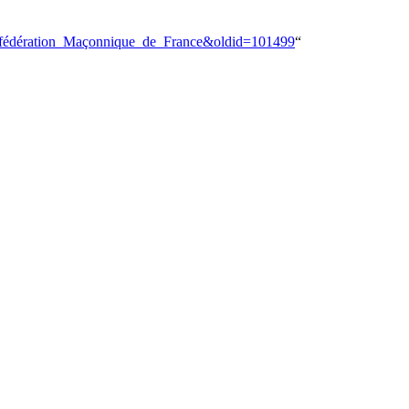
Confédération_Maçonnique_de_France&oldid=101499
“