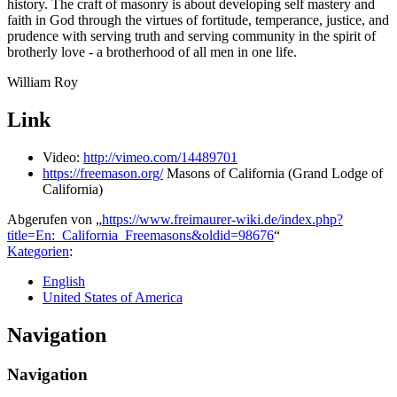
history. The craft of masonry is about developing self mastery and
faith in God through the virtues of fortitude, temperance, justice, and
prudence with serving truth and serving community in the spirit of
brotherly love - a brotherhood of all men in one life.
William Roy
Link
Video:
http://vimeo.com/14489701
https://freemason.org/
Masons of California (Grand Lodge of
California)
Abgerufen von „
https://www.freimaurer-wiki.de/index.php?
title=En:_California_Freemasons&oldid=98676
“
Kategorien
:
English
United States of America
Navigation
Navigation