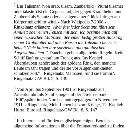
2
Ein Talisman (von arab. tilsam, Zauberbild - Plural tilsamat
oder talasim) ist ein Gegenstand, der gegen Krankheiten und
Zauberei als Schutz oder als allgemeiner Glücksbringer am
Körper mitgeführt wird. - Nach Wikipedia 7/2008 -
Ringelnatz erläutert:
"Aber fast jeder Seemann führt sein
Amulett oder einen Fetisch mit sich. Ich besinne mich auf
einen russischen Matrosen, der einen lästig großen Backtrog
seiner Großmutter auf allen Reisen als Talisman bei sich
behielt.Viele haben ihre speziellen abergläubischen
Angewohnheiten.
" Daneben gehen allgemeine Regeln. Kein
Schiff läuft ungestraft am Freitag aus. Ins Kapitel
Aberglauben gehört auch der goldene Ring, den manche
Leute im Ohr tragen und der sie vor Augenkrankheiten
schützen soll." - Ringelnatz: Matrosen, Sind sie fromm?,
Ringelnatz-GW Bd. 5, S. 139
3
Von April bis September 1901 ist Ringelnatz auf
Amerikafahrt als Schiffsjunge auf der Dreimastbark
"Elli",später in der Nordsee untergegangen im November
1911. - Ringelnatz, Mein Leben bis zum Kriege, 12. Kapitel:
Hurra, Europa!, Ringelnatz-GW Bd. 6, S. 147
4
Im Internet sind für den englischsprachigen Bereich
allgemeine Informationen über die Freimaurerkugel zu finden