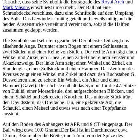
Tatsache, dass seine Symbolik die Extragrade des
Royal Arch
und
Mark Masons
einschließt umso mehr. Der Ball hat eine
Schraubdeckelverschluss, dazu eine Schriftrolle auf dem Umpfang
des Balls. Das Gewinde ist mittig geteilt und jeweils mittig auf die
beiden Aussenstücke verteilt und vereint sich, sobald die Hälften
zusammen geklappt werden.
Die Symbole sind sehr fein gearbeitet. Der oberste Teil zeigt das
allsehende Auge. Darunter einen Bogen mit einem Schlussstein,
zwei Säulen und einer Reihe von Stufen. Der rechte Arm trägt einen
Winkel und Zirkel, ein Lineal, einen Zirkel über einem Fenster und
Akazienzweige. Der linke Arm zeigt einen Winkel und Zirkel, ein
Stundenglas, einen Zollstock und einen Hammer. Das Zentrum des
Kreuzes zeigt einen Winkel mit Zirkel und dazu den Buchstaben G.
Desweiteren sind zu sehen: Ein Winkel, ein Altar und einen
Hammer (Gavel). Der nächste enthält das Symbol für die 47. Stütze
von Euklid, einer Mörserkeule, drei aufgeschoberten Blöcken, und
einem Schädel und gekreuzten Knochen. Das unterste Stück trägt
den Davidsstern, das Dreifache-Tau, eine gekreuzte Axt, die
Schaufel, einen Meissel und etwas was nach einer Topfpflanze
aussieht.
Auf den Boden des Anhängers ist APP. und 9 CT eingeprägt. Der
Ball wiegt etwa 10.0 Gramm.Der Ball ist im Durchmesser etwa
12mm , 33mm über die Breite, und 52mm von der Spitze des