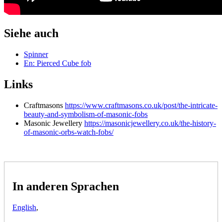
Siehe auch
Spinner
En: Pierced Cube fob
Links
Craftmasons
https://www.craftmasons.co.uk/post/the-intricate-
beauty-and-symbolism-of-masonic-fobs
Masonic Jewellery
https://masonicjewellery.co.uk/the-history-
of-masonic-orbs-watch-fobs/
In anderen Sprachen
English
,