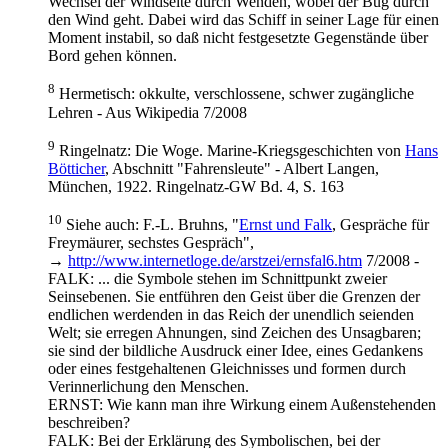
Wechsel der Windseite durch Wenden, wobei der Bug durch
den Wind geht. Dabei wird das Schiff in seiner Lage für einen
Moment instabil, so daß nicht festgesetzte Gegenstände über
Bord gehen können.
8
Hermetisch: okkulte, verschlossene, schwer zugängliche
Lehren - Aus Wikipedia 7/2008
9
Ringelnatz: Die Woge. Marine-Kriegsgeschichten von
Hans
Bötticher
, Abschnitt "Fahrensleute" - Albert Langen,
München, 1922. Ringelnatz-GW Bd. 4, S. 163
10
Siehe auch: F.-L. Bruhns, "
Ernst und Falk
, Gespräche für
Freymäurer, sechstes Gespräch",
→
http://www.internetloge.de/arstzei/ernsfal6.htm
7/2008 -
FALK: ... die Symbole stehen im Schnittpunkt zweier
Seinsebenen. Sie entführen den Geist über die Grenzen der
endlichen werdenden in das Reich der unendlich seienden
Welt; sie erregen Ahnungen, sind Zeichen des Unsagbaren;
sie sind der bildliche Ausdruck einer Idee, eines Gedankens
oder eines festgehaltenen Gleichnisses und formen durch
Verinnerlichung den Menschen.
ERNST: Wie kann man ihre Wirkung einem Außenstehenden
beschreiben?
FALK: Bei der Erklärung des Symbolischen, bei der