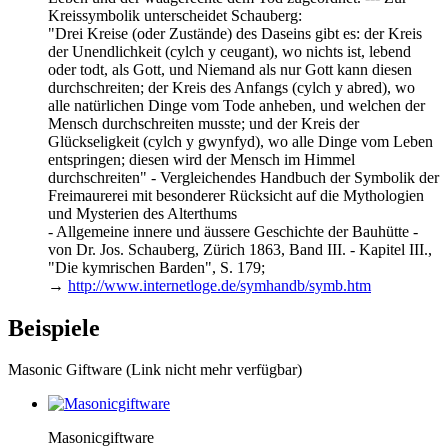
Kreissymbolik unterscheidet Schauberg:
"Drei Kreise (oder Zustände) des Daseins gibt es: der Kreis
der Unendlichkeit (cylch y ceugant), wo nichts ist, lebend
oder todt, als Gott, und Niemand als nur Gott kann diesen
durchschreiten; der Kreis des Anfangs (cylch y abred), wo
alle natürlichen Dinge vom Tode anheben, und welchen der
Mensch durchschreiten musste; und der Kreis der
Glückseligkeit (cylch y gwynfyd), wo alle Dinge vom Leben
entspringen; diesen wird der Mensch im Himmel
durchschreiten" - Vergleichendes Handbuch der Symbolik der
Freimaurerei mit besonderer Rücksicht auf die Mythologien
und Mysterien des Alterthums
- Allgemeine innere und äussere Geschichte der Bauhütte -
von Dr. Jos. Schauberg, Zürich 1863, Band III. - Kapitel III.,
"Die kymrischen Barden", S. 179;
→
http://www.internetloge.de/symhandb/symb.htm
Beispiele
Masonic Giftware (Link nicht mehr verfügbar)
Masonicgiftware