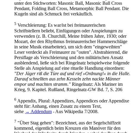
unter den Stichworten: Masonic Ball, Masonic Ball Cross
Pendant, Folding Ball Cross, Metamorphic Ball Pendant. Die
Kugeln sind als Schmuck frei verkäuflich.
5
Verschleierung: Es war/ist bei freimaurerischen
Schriftstellern beliebt, Einfügungen oder Anspielungen zu
verwenden (z. B. Churchill, Meine frühen Jahre, 1930; oder
Mozart, der den Rhythmus freimaurerischer Hammerschläge
in seine Musik einarbeitete), um sich dem "eingeweihten"
Leser verdeckt als Freimaurer zu "outen". Abstrahierend, die
Persiflage als Verschleierung und den militärischen Ansatz
ausblendend, ließe sich bei Ringelnatz beispielweise folgende
Stelle als Anspielung auf eine rituelle Handlung einordnen:
"Der Jäger riß die Türe auf und rief »Ordnung!« in die Halle.
Darauf schnellten aus zehn Kesseln zehn nackte Männer
empor und machten stramm."
Ringelnatz: Als Mariner im
Krieg, 9. Kapitel. Rußland, Ringelnatz-GW Bd. 7, S. 206
6
Appendix, Plural: Appendizes, Appendices oder Appendixe
steht für: Anhang, einen Zusatz zu einem Text,
siehe
→ Addendum
- Aus Wikipedia 7/2008.
7
"Über Stag gehen": Bezeichnet, aus der Segelschiffzeit
kommend, eigentlich beim Kreuzen ein Manöver für den