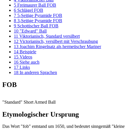
5
Freimaurer Ball FOB
6
Schlägel FOB
7
5-Seitige Pyramide FOB
8
3-Seitige Pyramide FOB
9
Schottischer Ball FOB
10
"Edward" Ball
11
Viktorianisch, Standard versilbert
12
Victorianisch, versilbert mit Verschraubung
13
Joachim Ringelnatz als hermetischer Mariner
14
Beispiele
15
Videos
16
Siehe auch
17
Links
18
In anderen Sprachen
FOB
"Standard" Short Armed Ball
Etymologischer Ursprung
Das Wort "fob" entstand um 1650, und bedeutet sinngemäß "kleine