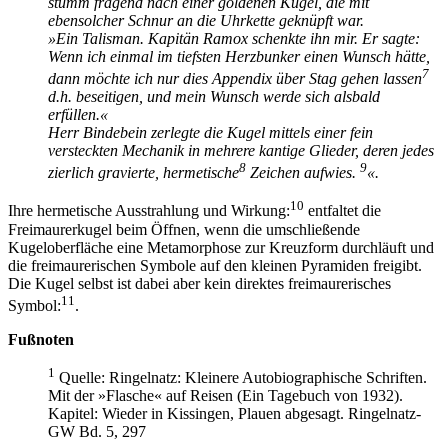
stumm fragend nach einer goldenen Kugel, die mit
ebensolcher Schnur an die Uhrkette geknüpft war.
»Ein Talisman. Kapitän Ramox schenkte ihn mir. Er sagte:
Wenn ich einmal im tiefsten Herzbunker einen Wunsch hätte,
7
dann möchte ich nur dies Appendix über Stag gehen lassen
d.h. beseitigen, und mein Wunsch werde sich alsbald
erfüllen.«
Herr Bindebein zerlegte die Kugel mittels einer fein
versteckten Mechanik in mehrere kantige Glieder, deren jedes
8
9
zierlich gravierte, hermetische
Zeichen aufwies.
«.
10
Ihre hermetische Ausstrahlung und Wirkung:
entfaltet die
Freimaurerkugel beim Öffnen, wenn die umschließende
Kugeloberfläche eine Metamorphose zur Kreuzform durchläuft und
die freimaurerischen Symbole auf den kleinen Pyramiden freigibt.
Die Kugel selbst ist dabei aber kein direktes freimaurerisches
11
Symbol:
.
Fußnoten
1
Quelle: Ringelnatz: Kleinere Autobiographische Schriften.
Mit der »Flasche« auf Reisen (Ein Tagebuch von 1932).
Kapitel: Wieder in Kissingen, Plauen abgesagt. Ringelnatz-
GW Bd. 5, 297