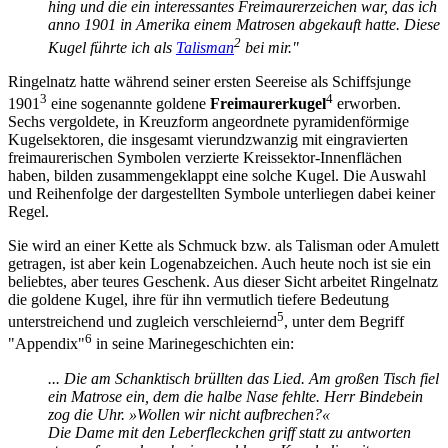
hing und die ein interessantes Freimaurerzeichen war, das ich
anno 1901 in Amerika einem Matrosen abgekauft hatte. Diese
2
Kugel führte ich als
Talisman
bei mir."
Ringelnatz hatte während seiner ersten Seereise als Schiffsjunge
3
4
1901
eine sogenannte goldene
Freimaurerkugel
erworben.
Sechs vergoldete, in Kreuzform angeordnete pyramidenförmige
Kugelsektoren, die insgesamt vierundzwanzig mit eingravierten
freimaurerischen Symbolen verzierte Kreissektor-Innenflächen
haben, bilden zusammengeklappt eine solche Kugel. Die Auswahl
und Reihenfolge der dargestellten Symbole unterliegen dabei keiner
Regel.
Sie wird an einer Kette als Schmuck bzw. als Talisman oder Amulett
getragen, ist aber kein Logenabzeichen. Auch heute noch ist sie ein
beliebtes, aber teures Geschenk. Aus dieser Sicht arbeitet Ringelnatz
die goldene Kugel, ihre für ihn vermutlich tiefere Bedeutung
5
unterstreichend und zugleich verschleiernd
, unter dem Begriff
6
"Appendix"
in seine Marinegeschichten ein:
... Die am Schanktisch brüllten das Lied. Am großen Tisch fiel
ein Matrose ein, dem die halbe Nase fehlte. Herr Bindebein
zog die Uhr. »Wollen wir nicht aufbrechen?«
Die Dame mit den Leberfleckchen griff statt zu antworten