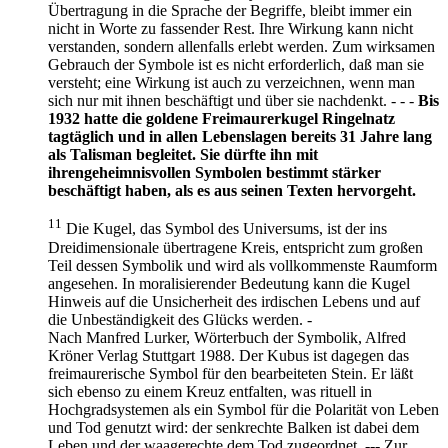
Übertragung in die Sprache der Begriffe, bleibt immer ein
nicht in Worte zu fassender Rest. Ihre Wirkung kann nicht
verstanden, sondern allenfalls erlebt werden. Zum wirksamen
Gebrauch der Symbole ist es nicht erforderlich, daß man sie
versteht; eine Wirkung ist auch zu verzeichnen, wenn man
sich nur mit ihnen beschäftigt und über sie nachdenkt. - - -
Bis
1932 hatte die goldene Freimaurerkugel Ringelnatz
tagtäglich und in allen Lebenslagen bereits 31 Jahre lang
als Talisman begleitet. Sie dürfte ihn mit
ihrengeheimnisvollen Symbolen bestimmt stärker
beschäftigt haben, als es aus seinen Texten hervorgeht.
11
Die Kugel, das Symbol des Universums, ist der ins
Dreidimensionale übertragene Kreis, entspricht zum großen
Teil dessen Symbolik und wird als vollkommenste Raumform
angesehen. In moralisierender Bedeutung kann die Kugel
Hinweis auf die Unsicherheit des irdischen Lebens und auf
die Unbeständigkeit des Glücks werden. -
Nach Manfred Lurker, Wörterbuch der Symbolik, Alfred
Kröner Verlag Stuttgart 1988. Der Kubus ist dagegen das
freimaurerische Symbol für den bearbeiteten Stein. Er läßt
sich ebenso zu einem Kreuz entfalten, was rituell in
Hochgradsystemen als ein Symbol für die Polarität von Leben
und Tod genutzt wird: der senkrechte Balken ist dabei dem
Leben und der waagerechte dem Tod zugeordnet. --- Zur