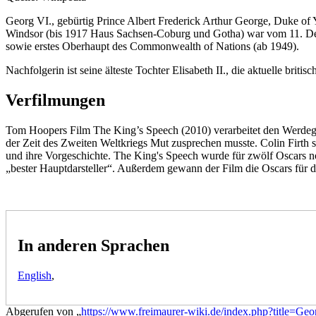
Georg VI., gebürtig Prince Albert Frederick Arthur George, Duke o
Windsor (bis 1917 Haus Sachsen-Coburg und Gotha) war vom 11. Deze
sowie erstes Oberhaupt des Commonwealth of Nations (ab 1949).
Nachfolgerin ist seine älteste Tochter Elisabeth II., die aktuelle briti
Verfilmungen
Tom Hoopers Film The King’s Speech (2010) verarbeitet den Werdega
der Zeit des Zweiten Weltkriegs Mut zusprechen musste. Colin Firth 
und ihre Vorgeschichte. The King's Speech wurde für zwölf Oscars nom
„bester Hauptdarsteller“. Außerdem gewann der Film die Oscars für 
In anderen Sprachen
English
,
Abgerufen von „
https://www.freimaurer-wiki.de/index.php?title=G