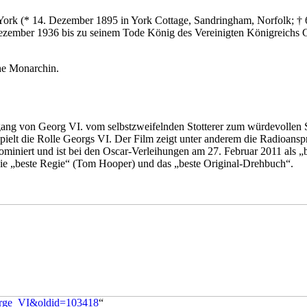
f York (* 14. Dezember 1895 in York Cottage, Sandringham, Norfolk; 
mber 1936 bis zu seinem Tode König des Vereinigten Königreichs Groß
sche Monarchin.
ng von Georg VI. vom selbstzweifelnden Stotterer zum würdevollen S
spielt die Rolle Georgs VI. Der Film zeigt unter anderem die Radioans
iniert und ist bei den Oscar-Verleihungen am 27. Februar 2011 als „be
die „beste Regie“ (Tom Hooper) und das „beste Original-Drehbuch“.
eorge_VI&oldid=103418
“