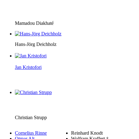
Mamadou Diakhaté
Hans-Jörg Deichholz
Jan Kristofori
Christian Strupp
Cornelius Rinne
Reinhard Knodt
Otmar Alt
Wolfram Kraffert †