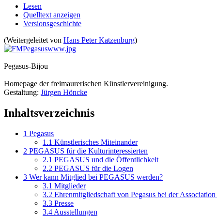
Lesen
Quelltext anzeigen
Versionsgeschichte
(Weitergeleitet von
Hans Peter Katzenburg
)
Pegasus-Bijou
Homepage der freimaurerischen Künstlervereinigung.
Gestaltung:
Jürgen Höncke
Inhaltsverzeichnis
1
Pegasus
1.1
Künstlerisches Miteinander
2
PEGASUS für die Kulturinteressierten
2.1
PEGASUS und die Öffentlichkeit
2.2
PEGASUS für die Logen
3
Wer kann Mitglied bei PEGASUS werden?
3.1
Mitglieder
3.2
Ehrenmitgliedschaft von Pegasus bei der Association
3.3
Presse
3.4
Ausstellungen