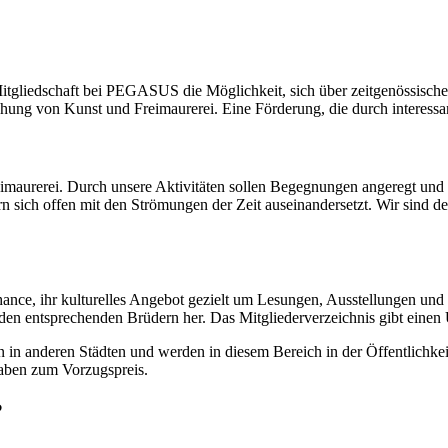
 Mitgliedschaft bei PEGASUS die Möglichkeit, sich über zeitgenössische
iehung von Kunst und Freimaurerei. Eine Förderung, die durch interess
Freimaurerei. Durch unsere Aktivitäten sollen Begegnungen angeregt 
rn sich offen mit den Strömungen der Zeit auseinandersetzt. Wir sind d
nce, ihr kulturelles Angebot gezielt um Lesungen, Ausstellungen un
 zu den entsprechenden Brüdern her. Das Mitgliederverzeichnis gibt eine
 in anderen Städten und werden in diesem Bereich in der Öffentlichkeit
gaben zum Vorzugspreis.
?