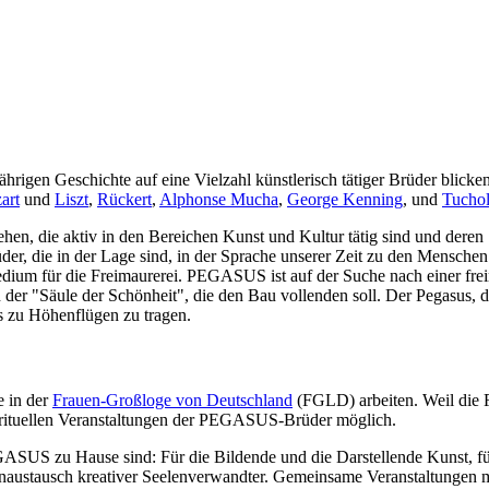
-jährigen Geschichte auf eine Vielzahl künstlerisch tätiger Brüder blic
art
und
Liszt
,
Rückert
,
Alphonse Mucha
,
George Kenning
, und
Tucho
ehen, die aktiv in den Bereichen Kunst und Kultur tätig sind und deren
der, die in der Lage sind, in der Sprache unserer Zeit zu den Menschen
edium für die Freimaurerei. PEGASUS ist auf der Suche nach einer frei
r "Säule der Schönheit", die den Bau vollenden soll. Der Pegasus, d
s zu Höhenflügen zu tragen.
 in der
Frauen-Großloge von Deutschland
(FGLD) arbeiten. Weil die
cht-rituellen Veranstaltungen der PEGASUS-Brüder möglich.
ASUS zu Hause sind: Für die Bildende und die Darstellende Kunst, für d
ausch kreativer Seelenverwandter. Gemeinsame Veranstaltungen mit 