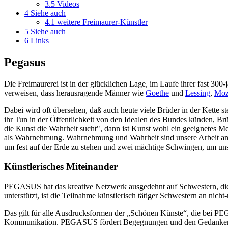
3.5
Videos
4
Siehe auch
4.1
weitere Freimaurer-Künstler
5
Siehe auch
6
Links
Pegasus
Die Freimaurerei ist in der glücklichen Lage, im Laufe ihrer fast 300
verweisen, dass herausragende Männer wie
Goethe
und
Lessing
,
Moz
Dabei wird oft übersehen, daß auch heute viele Brüder in der Kette st
ihr Tun in der Öffentlichkeit von den Idealen des Bundes künden, Brü
die Kunst die Wahrheit sucht", dann ist Kunst wohl ein geeignetes M
als Wahrnehmung. Wahrnehmung und Wahrheit sind unsere Arbeit an de
um fest auf der Erde zu stehen und zwei mächtige Schwingen, um un
Künstlerisches Miteinander
PEGASUS hat das kreative Netzwerk ausgedehnt auf Schwestern, die
unterstützt, ist die Teilnahme künstlerisch tätiger Schwestern an ni
Das gilt für alle Ausdrucksformen der „Schönen Künste“, die bei PEG
Kommunikation. PEGASUS fördert Begegnungen und den Gedankenaust