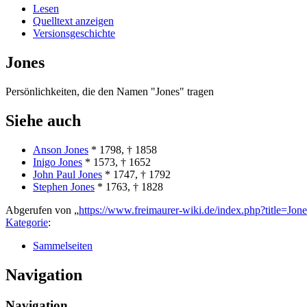
Lesen
Quelltext anzeigen
Versionsgeschichte
Jones
Persönlichkeiten, die den Namen "Jones" tragen
Siehe auch
Anson Jones
* 1798, † 1858
Inigo Jones
* 1573, † 1652
John Paul Jones
* 1747, † 1792
Stephen Jones
* 1763, † 1828
Abgerufen von „
https://www.freimaurer-wiki.de/index.php?title=Jo
Kategorie
:
Sammelseiten
Navigation
Navigation