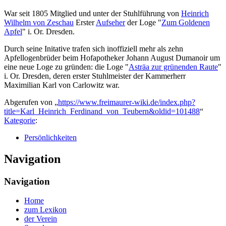
War seit 1805 Mitglied und unter der Stuhlführung von
Heinrich
Wilhelm von Zeschau
Erster
Aufseher
der Loge "
Zum Goldenen
Apfel
" i. Or. Dresden.
Durch seine Initative trafen sich inoffiziell mehr als zehn
Apfellogenbrüder beim Hofapotheker Johann August Dumanoir um
eine neue Loge zu gründen: die Loge "
Asträa zur grünenden Raute
"
i. Or. Dresden, deren erster Stuhlmeister der Kammerherr
Maximilian Karl von Carlowitz war.
Abgerufen von „
https://www.freimaurer-wiki.de/index.php?
title=Karl_Heinrich_Ferdinand_von_Teubern&oldid=101488
“
Kategorie
:
Persönlichkeiten
Navigation
Navigation
Home
zum Lexikon
der Verein