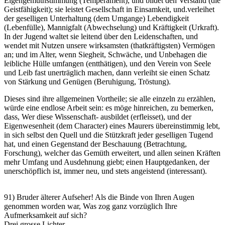
Eigengemüthstimmung (Temperament), und bildet den Verstand (die
Geistfähigkeit); sie leistet Gesellschaft in Einsamkeit, und.verleihet
der geselligen Unterhaltung (dem Umgange) Lebendigkeit
(Lebenfülle), Mannigfalt (Abwechselung) und Kräftigkeit (Urkraft).
In der Jugend waltet sie leitend über den Leidenschaften, und
wendet mit Nutzen unsere wirksamsten (thatkräftigsten) Vermögen
an; und im Alter, wenn Siegheit, Schwäche, und Unbehagen die
leibliche Hülle umfangen (entthätigen), und den Verein von Seele
und Leib fast unerträglich machen, dann verleiht sie einen Schatz
von Stärkung und Genügen (Beruhigung, Tröstung).
Dieses sind ihre allgemeinen Vortheile; sie alle einzeln zu erzählen,
würde eine endlose Arbeit sein: es möge hinreichen, zu bemerken,
dass, Wer diese Wissenschaft- ausbildet (erfleisset), und der
Eigenwesenheit (dem Character) eines Maurers übereinstimmig lebt,
in sich selbst den Quell und die Stützkraft jeder geselligen Tugend
hat, und einen Gegenstand der Beschauung (Betrachtung,
Forschung), welcher das Gemüth erweitert, und allen seinen Kräften
mehr Umfang und Ausdehnung giebt; einen Hauptgedanken, der
unerschöpflich ist, immer neu, und stets angeistend (interessant).
91) Bruder älterer Aufseher! Als die Binde von Ihren Augen
genommen worden war, Was zog ganz vorzüglich Ihre
Aufmerksamkeit auf sich?
Drei grosse Lichter.