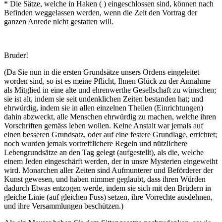
* Die Sätze, welche in Haken ( ) eingeschlossen sind, können nach
Befinden weggelassen werden, wenn die Zeit den Vortrag der
ganzen Anrede nicht gestatten will.
Bruder!
(Da Sie nun in die ersten Grundsätze unsers Ordens eingeleitet
worden sind, so ist es meine Pflicht, Ihnen Glück zu der Annahme
als Mitglied in eine alte und ehrenwerthe Gesellschaft zu wünschen;
sie ist alt, indem sie seit undenklichen Zeiten bestanden hat; und
ehrwürdig, indem sie in allen einzelnen Theilen (Einrichtungen)
dahin abzweckt, alle Menschen ehrwürdig zu machen, welche ihren
Vorschriften gemäss leben wollen. Keine Anstalt war jemals auf
einen besseren Grundsatz, oder auf eine festere Grundlage, errichtet;
noch wurden jemals vortrefflichere Regeln und nützlichere
Lebengrundsätze an den Tag gelegt (aufgestellt), als die, welche
einem Jeden eingeschärft werden, der in unsre Mysterien eingeweiht
wird. Monarchen aller Zeiten sind Aufmunterer und Beförderer der
Kunst gewesen, und haben nimmer geglaubt, dass ihren Würden
dadurch Etwas entzogen werde, indem sie sich mit den Brüdern in
gleiche Linie (auf gleichen Fuss) setzen, ihre Vorrechte ausdehnen,
und ihre Versammlungen beschützen.)