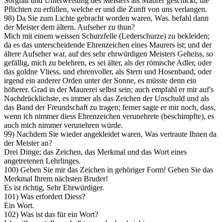
Sorgfalt und Unterweisung des Meisters als Maurer geschickt, die
Pflichten zu erfüllen, welche er und die Zunft von uns verlangen.
98) Da Sie zum Lichte gebracht worden waren, Was. befahl dann
der Meister dem ältern. Aufseher zu thun?
Mich mit einem weissen Schurzfelle (Lederschurze) zu bekleiden;
da es das unterscheidende Ehrenzeichen eines Maurers ist; und der
ältere Aufseher war, auf des sehr ehrwürdigen Meisters Geheiss, so
gefällig, mich zu belehren, es sei älter, als der römische Adler, oder
das goldne Vliess, und ehrenvoller, als Stern und Hosenband, oder
irgend ein anderer Orden unter der Sonne, es müsste denn ein
höherer. Grad in der Maurerei selbst sein; auch empfahl er mir auf's
Nachdrücklichste, es immer als das Zeichen der Unschuld und als
das Band der Freundschaft zu tragen; ferner sagte er mir noch, dass,
wenn ich nimmer diess Ehrenzeichen verunehrete (beschimpfte), es
auch mich nimmer verunehren würde.
99) Nachdem Sie wieder angekleidet waren, Was vertraute Ihnen da
der Meister an?
Drei Dinge; das Zeichen, das Merkmal und das Wort eines
angetretenen Lehrlinges.
100) Geben Sie mir das Zeichen in gehöriger Form! Geben Sie das
Merkmal Ihrem nächsten Bruder!
Es ist richtig, Sehr Ehrwürdiger.
101) Was erfordert Diess?
Ein Wort.
102) Was ist das für ein Wort?