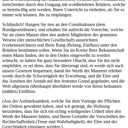
fortschreiten durch den Umgang mit wohlbelehrten Brüdern, welche
so bereitwillig sein werden, Ihnen Unterricht zu einheilen, als Sie es
immer sein können, ihn zu empfangen.
Schlüsslich! Hangen Sie treu an den Constitutionen (dem
Bundgesetzthume), und erhalten Sie aufrecht die Vorrechte, welche
Sie als einen Maurer über den andern Mitgliedern des gemeinen
Wesens (der menschlichen Gesellschaft) auszeichnen
(vorkennzeichnen) und Ihren Rang (Belang, Einfluss) unter den
Brüdern bestimmen sollen. Wenn Sie im Kreise Ihrer Bekanntschaft
einen Mann finden, der in den Orden eingeweiht zu werden
wünscht, so haben Sie ganz besondere Obacht, dass Sie ihn nicht
empfehlen, es sei denn, dass Sie überzeugt sind, er werde sich nach
unsern Gesetzen bequemen, damit der Werth der Maurerei erhöhet
werde durch die Schwierigkeit der Erwerbung, und die Ehre und
das Ansehen der Anstalt auf den festesten Grund gegründet, und die
Welt allgemein (überhaupt) überführet werde von ihrem heilsamen
(milden) Einflüsse.
(Aus der Aufmerksamkeit, welche Sie dem Vortrage der Pflichten
des Ordens gewidmet haben, sind wir geneigt, die Hofnung
herzuleiten, dass Sie sich ein richtig würdigendes Urtheil über den
Werth der Maurerei bilden, und Ihrem Gemüthe die Vorschriften der
Rechtschaffenheit (Treue und Wahrhaftigkeit), der Ehre und der
Gerechtigkeit einprägen werden.)