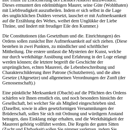
Dieses ermuntert den edelmüthigen Maurer, seine Güte (Wohlthaten)
mit Liebfreudigkeit auszutheilen. Indem er sich selbst in die Lage
des unglücklichen Dulders versetzt, lauschet er mit Aufmerksamkeit
auf die Erzählung des Wehes, weihet dem Unglükke der Liebe
Thräne, und lindert mit freudiger Eile den Kummer.)
Die Constitutionen (das Gesetzthum und die. Einrichtungen) des
Ordens sollen zunächst Ihre Aufmerksamkeit auf sich ziehen. (Diese
bestehen in zwei Punkten, zu mündlicher und schriftlicher
Mittheilung. Die erstere umfasst die Mysterien der Kunst, welche
nur durch werkthätige Ausübung und Erfahrung in der Loge erlangt
werden können; die letztere begreift die Geschichte der
ursprünglichen, echten Maurerei, die Lebenbeschreibung und
Charakterschilderung ihrer Patrone (Schutzherren), und die alten
Gesetze (Altgesetze) und allgemeinen Verordnungen der Zunft (der
Genossenschaft).)
Eine pünktliche Merksamkeit (Obacht) auf die Pflichten des Ordens
schärfen wir Ihnen ernstlich ein, und noch besonders hinsichts der
Gesellschaft, bei welcher Sie als Mitglied eingeschrieben sind.
(Daselbst, sowie in allen gesetzformigen Versammlungen der
Brüderschaft, sollen Sie sich mit Ordnung und würdigem Anstand
betragen, dass Einklang möge erhalten, und die Werkthätigkeit der
Maurerei gehörig vollführt werden. Die Regeln der guten Sitten
(Zucht und Ehrbarkeit) sollen Sie nimmer verletzen, indem Sie