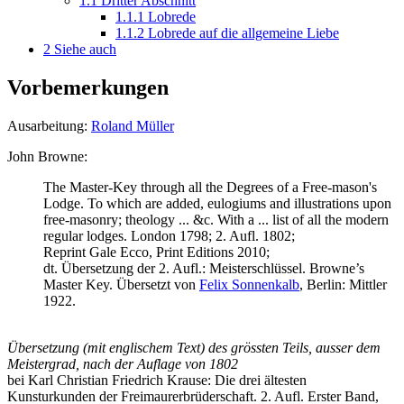
1.1
Dritter Abschnitt
1.1.1
Lobrede
1.1.2
Lobrede auf die allgemeine Liebe
2
Siehe auch
Vorbemerkungen
Ausarbeitung:
Roland Müller
John Browne:
The Master-Key through all the Degrees of a Free-mason's
Lodge. To which are added, eulogiums and illustrations upon
free-masonry; theology ... &c. With a ... list of all the modern
regular lodges. London 1798; 2. Aufl. 1802;
Reprint Gale Ecco, Print Editions 2010;
dt. Übersetzung der 2. Aufl.: Meisterschlüssel. Browne’s
Master Key. Übersetzt von
Felix Sonnenkalb
, Berlin: Mittler
1922.
Übersetzung (mit englischem Text) des grössten Teils, ausser dem
Meistergrad, nach der Auflage von 1802
bei Karl Christian Friedrich Krause: Die drei ältesten
Kunsturkunden der Freimaurerbrüderschaft. 2. Aufl. Erster Band,