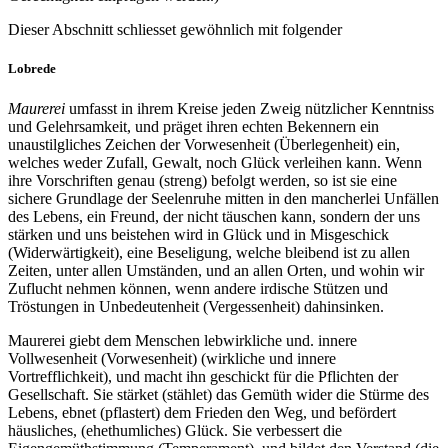
Dieser Abschnitt schliesset gewöhnlich mit folgender
Lobrede
Maurerei
umfasst in ihrem Kreise jeden Zweig nützlicher Kenntniss
und Gelehrsamkeit, und präget ihren echten Bekennern ein
unaustilgliches Zeichen der Vorwesenheit (Überlegenheit) ein,
welches weder Zufall, Gewalt, noch Glück verleihen kann. Wenn
ihre Vorschriften genau (streng) befolgt werden, so ist sie eine
sichere Grundlage der Seelenruhe mitten in den mancherlei Unfällen
des Lebens, ein Freund, der nicht täuschen kann, sondern der uns
stärken und uns beistehen wird in Glück und in Misgeschick
(Widerwärtigkeit), eine Beseligung, welche bleibend ist zu allen
Zeiten, unter allen Umständen, und an allen Orten, und wohin wir
Zuflucht nehmen können, wenn andere irdische Stützen und
Tröstungen in Unbedeutenheit (Vergessenheit) dahinsinken.
Maurerei giebt dem Menschen lebwirkliche und. innere
Vollwesenheit (Vorwesenheit) (wirkliche und innere
Vortrefflichkeit), und macht ihn geschickt für die Pflichten der
Gesellschaft. Sie stärket (stählet) das Gemüth wider die Stürme des
Lebens, ebnet (pflastert) dem Frieden den Weg, und befördert
häusliches, (ehethumliches) Glück. Sie verbessert die