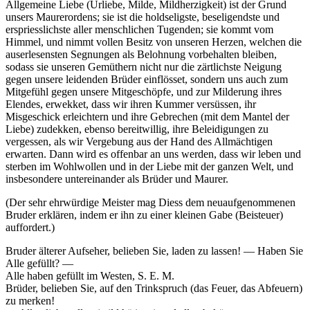
Allgemeine Liebe (Urliebe, Milde, Mildherzigkeit) ist der Grund
unsers Maurerordens; sie ist die holdseligste, beseligendste und
erspriesslichste aller menschlichen Tugenden; sie kommt vom
Himmel, und nimmt vollen Besitz von unseren Herzen, welchen die
auserlesensten Segnungen als Belohnung vorbehalten bleiben,
sodass sie unseren Gemüthern nicht nur die zärtlichste Neigung
gegen unsere leidenden Brüder einflösset, sondern uns auch zum
Mitgefühl gegen unsere Mitgeschöpfe, und zur Milderung ihres
Elendes, erwekket, dass wir ihren Kummer versüssen, ihr
Misgeschick erleichtern und ihre Gebrechen (mit dem Mantel der
Liebe) zudekken, ebenso bereitwillig, ihre Beleidigungen zu
vergessen, als wir Vergebung aus der Hand des Allmächtigen
erwarten. Dann wird es offenbar an uns werden, dass wir leben und
sterben im Wohlwollen und in der Liebe mit der ganzen Welt, und
insbesondere untereinander als Brüder und Maurer.
(Der sehr ehrwürdige Meister mag Diess dem neuaufgenommenen
Bruder erklären, indem er ihn zu einer kleinen Gabe (Beisteuer)
auffordert.)
Bruder älterer Aufseher, belieben Sie, laden zu lassen! — Haben Sie
Alle gefüllt? —
Alle haben gefüllt im Westen, S. E. M.
Brüder, belieben Sie, auf den Trinkspruch (das Feuer, das Abfeuern)
zu merken!