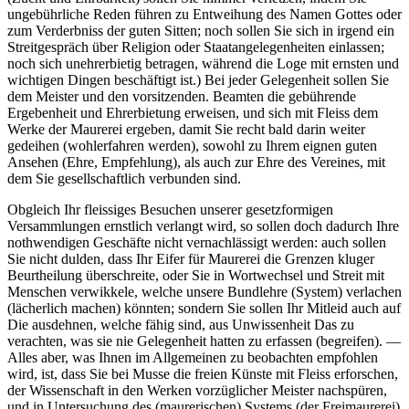
ungebührliche Reden führen zu Entweihung des Namen Gottes oder
zum Verderbniss der guten Sitten; noch sollen Sie sich in irgend ein
Streitgespräch über Religion oder Staatangelegenheiten einlassen;
noch sich unehrerbietig betragen, während die Loge mit ernsten und
wichtigen Dingen beschäftigt ist.) Bei jeder Gelegenheit sollen Sie
dem Meister und den vorsitzenden. Beamten die gebührende
Ergebenheit und Ehrerbietung erweisen, und sich mit Fleiss dem
Werke der Maurerei ergeben, damit Sie recht bald darin weiter
gedeihen (wohlerfahren werden), sowohl zu Ihrem eignen guten
Ansehen (Ehre, Empfehlung), als auch zur Ehre des Vereines, mit
dem Sie gesellschaftlich verbunden sind.
Obgleich Ihr fleissiges Besuchen unserer gesetzformigen
Versammlungen ernstlich verlangt wird, so sollen doch dadurch Ihre
nothwendigen Geschäfte nicht vernachlässigt werden: auch sollen
Sie nicht dulden, dass Ihr Eifer für Maurerei die Grenzen kluger
Beurtheilung überschreite, oder Sie in Wortwechsel und Streit mit
Menschen verwikkele, welche unsere Bundlehre (System) verlachen
(lächerlich machen) könnten; sondern Sie sollen Ihr Mitleid auch auf
Die ausdehnen, welche fähig sind, aus Unwissenheit Das zu
verachten, was sie nie Gelegenheit hatten zu erfassen (begreifen). —
Alles aber, was Ihnen im Allgemeinen zu beobachten empfohlen
wird, ist, dass Sie bei Musse die freien Künste mit Fleiss erforschen,
der Wissenschaft in den Werken vorzüglicher Meister nachspüren,
und in Untersuchung des (maurerischen) Systems (der Freimaurerei)