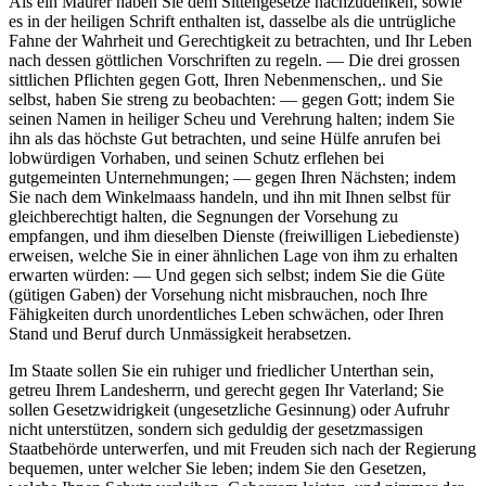
Als ein Maurer haben Sie dem Sittengesetze nachzudenken, sowie
es in der heiligen Schrift enthalten ist, dasselbe als die untrügliche
Fahne der Wahrheit und Gerechtigkeit zu betrachten, und Ihr Leben
nach dessen göttlichen Vorschriften zu regeln. — Die drei grossen
sittlichen Pflichten gegen Gott, Ihren Nebenmenschen,. und Sie
selbst, haben Sie streng zu beobachten: — gegen Gott; indem Sie
seinen Namen in heiliger Scheu und Verehrung halten; indem Sie
ihn als das höchste Gut betrachten, und seine Hülfe anrufen bei
lobwürdigen Vorhaben, und seinen Schutz erflehen bei
gutgemeinten Unternehmungen; — gegen Ihren Nächsten; indem
Sie nach dem Winkelmaass handeln, und ihn mit Ihnen selbst für
gleichberechtigt halten, die Segnungen der Vorsehung zu
empfangen, und ihm dieselben Dienste (freiwilligen Liebedienste)
erweisen, welche Sie in einer ähnlichen Lage von ihm zu erhalten
erwarten würden: — Und gegen sich selbst; indem Sie die Güte
(gütigen Gaben) der Vorsehung nicht misbrauchen, noch Ihre
Fähigkeiten durch unordentliches Leben schwächen, oder Ihren
Stand und Beruf durch Unmässigkeit herabsetzen.
Im Staate sollen Sie ein ruhiger und friedlicher Unterthan sein,
getreu Ihrem Landesherrn, und gerecht gegen Ihr Vaterland; Sie
sollen Gesetzwidrigkeit (ungesetzliche Gesinnung) oder Aufruhr
nicht unterstützen, sondern sich geduldig der gesetzmassigen
Staatbehörde unterwerfen, und mit Freuden sich nach der Regierung
bequemen, unter welcher Sie leben; indem Sie den Gesetzen,