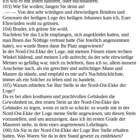
Ich will es mit Ihnen halbiren, oder buchstabiren.
103) Wie Sie wollen; fangen Sie denn an!
. — — Von den sehr würdigen und ehrwürdigen Brüdern und
Genossen der heiligen Loge des heiligen Johannes kam ich, Euer
Ehrwürden wohl zu grüssen.
104) Bruder, ich grüsse Sie wohl.
Nachdem Sie das Licht empfangen, sich angekleidet hatten, und
man Ihnen das Nöthige vertraut hatte (Sie feierlich angenommen
hatte), wo wurde Ihnen dann Ihr Platz angewiesen?
In der Nord-Ost-Ekke der Loge, mit meinen Füssen einen rechten
Winkel bildend, und meinen Leib aufrecht; da der sehr ehrwürdige
Meister so gefällig war, mich zu belehren, dass ich so, allem äussern
Anscheine nach, als ein gerechter und aufrichtiger Mann und
Maurer da stände, und empfahl es mir auf's Nachdrücklichste,
immer als ein Solcher zu leben und zu handeln.
105) Warum erhielten Sie Ihre Stelle in der Nord-Ost-Ekke der
Loge?
Da es bei allen kostbaren und prachtvollen Gebäuden die
Gewohnheit ist, den ersten Stein an der Nord-Ost-Ekke des
Gebäudes zu legen, wenn es sich so schickt: so wurde mir in der
Nord-Ost-Ekke der Loge meine Stelle angewiesen, um diesen Stein
vorzustellen, und um anzuzeigen, dass ich im ersten Grade der
Maurerei stehe, in dem eines angetretenen Lehrlinges.
106) Als Sie in der Nord-Ost-Ekke der Loge Ihre Stelle erhalten
hatten, Was Waren Sie da in den Stand gesetzt zu entdekken?