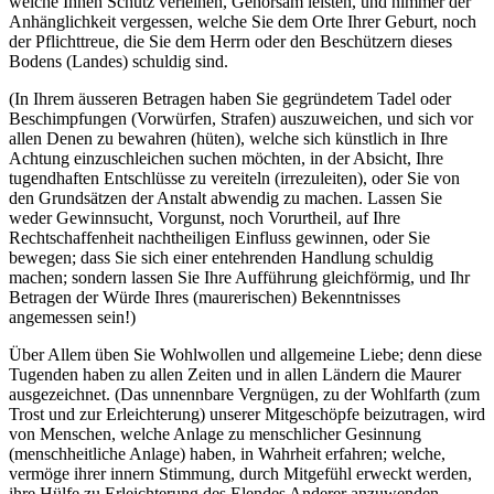
welche Ihnen Schutz verleihen, Gehorsam leisten, und nimmer der
Anhänglichkeit vergessen, welche Sie dem Orte Ihrer Geburt, noch
der Pflichttreue, die Sie dem Herrn oder den Beschützern dieses
Bodens (Landes) schuldig sind.
(In Ihrem äusseren Betragen haben Sie gegründetem Tadel oder
Beschimpfungen (Vorwürfen, Strafen) auszuweichen, und sich vor
allen Denen zu bewahren (hüten), welche sich künstlich in Ihre
Achtung einzuschleichen suchen möchten, in der Absicht, Ihre
tugendhaften Entschlüsse zu vereiteln (irrezuleiten), oder Sie von
den Grundsätzen der Anstalt abwendig zu machen. Lassen Sie
weder Gewinnsucht, Vorgunst, noch Vorurtheil, auf Ihre
Rechtschaffenheit nachtheiligen Einfluss gewinnen, oder Sie
bewegen; dass Sie sich einer entehrenden Handlung schuldig
machen; sondern lassen Sie Ihre Aufführung gleichförmig, und Ihr
Betragen der Würde Ihres (maurerischen) Bekenntnisses
angemessen sein!)
Über Allem üben Sie Wohlwollen und allgemeine Liebe; denn diese
Tugenden haben zu allen Zeiten und in allen Ländern die Maurer
ausgezeichnet. (Das unnennbare Vergnügen, zu der Wohlfarth (zum
Trost und zur Erleichterung) unserer Mitgeschöpfe beizutragen, wird
von Menschen, welche Anlage zu menschlicher Gesinnung
(menschheitliche Anlage) haben, in Wahrheit erfahren; welche,
vermöge ihrer innern Stimmung, durch Mitgefühl erweckt werden,
ihre Hülfe zu Erleichterung des Elendes Anderer anzuwenden.