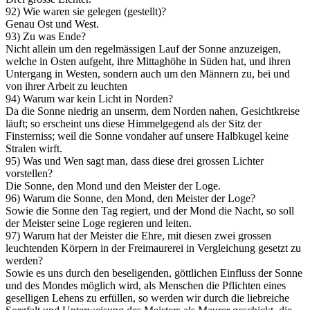
92) Wie waren sie gelegen (gestellt)?
Genau Ost und West.
93) Zu was Ende?
Nicht allein um den regelmässigen Lauf der Sonne anzuzeigen,
welche in Osten aufgeht, ihre Mittaghöhe in Süden hat, und ihren
Untergang in Westen, sondern auch um den Männern zu, bei und
von ihrer Arbeit zu leuchten
94) Warum war kein Licht in Norden?
Da die Sonne niedrig an unserm, dem Norden nahen, Gesichtkreise
läuft; so erscheint uns diese Himmelgegend als der Sitz der
Finsterniss; weil die Sonne vondaher auf unsere Halbkugel keine
Stralen wirft.
95) Was und Wen sagt man, dass diese drei grossen Lichter
vorstellen?
Die Sonne, den Mond und den Meister der Loge.
96) Warum die Sonne, den Mond, den Meister der Loge?
Sowie die Sonne den Tag regiert, und der Mond die Nacht, so soll
der Meister seine Loge regieren und leiten.
97) Warum hat der Meister die Ehre, mit diesen zwei grossen
leuchtenden Körpern in der Freimaurerei in Vergleichung gesetzt zu
werden?
Sowie es uns durch den beseligenden, göttlichen Einfluss der Sonne
und des Mondes möglich wird, als Menschen die Pflichten eines
geselligen Lehens zu erfüllen, so werden wir durch die liebreiche