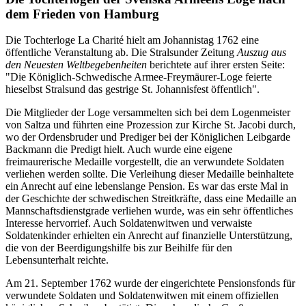
dem Frieden von Hamburg
Die Tochterloge La Charité hielt am Johannistag 1762 eine
öffentliche Veranstaltung ab. Die Stralsunder Zeitung
Auszug aus
den Neuesten Weltbegebenheiten
berichtete auf ihrer ersten Seite:
"Die Königlich-Schwedische Armee-Freymäurer-Loge feierte
hieselbst Stralsund das gestrige St. Johannisfest öffentlich".
Die Mitglieder der Loge versammelten sich bei dem Logenmeister
von Saltza und führten eine Prozession zur Kirche St. Jacobi durch,
wo der Ordensbruder und Prediger bei der Königlichen Leibgarde
Backmann die Predigt hielt. Auch wurde eine eigene
freimaurerische Medaille vorgestellt, die an verwundete Soldaten
verliehen werden sollte. Die Verleihung dieser Medaille beinhaltete
ein Anrecht auf eine lebenslange Pension. Es war das erste Mal in
der Geschichte der schwedischen Streitkräfte, dass eine Medaille an
Mannschaftsdienstgrade verliehen wurde, was ein sehr öffentliches
Interesse hervorrief. Auch Soldatenwitwen und verwaiste
Soldatenkinder erhielten ein Anrecht auf finanzielle Unterstützung,
die von der Beerdigungshilfe bis zur Beihilfe für den
Lebensunterhalt reichte.
Am 21. September 1762 wurde der eingerichtete Pensionsfonds für
verwundete Soldaten und Soldatenwitwen mit einem offiziellen