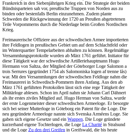
Frankreich in den Siebenjährigen Krieg ein. Die Strategie der beiden
Bündnisparteien sah vor, preußische Truppen von Norden aus zu
binden oder bestenfalls Berlin einzunehmen. Zudem plante
Schweden die Rückgewinnung der 1720 an Preußen abgetretenen
Teile Vorpommerns durch die Niederlage beim Großen Nordischen
Krieg.
Freimaurerische Offiziere aus der schwedischen Armee importierten
ihre Feldlogen in preußisches Gebiet um auf dem Schlachtfeld oder
im Winterquartier Tempelarbeiten abhalten zu können. Regelmäßige
Versammlungsprotokolle wurden ab März 1761 geführt. Initiator für
diese Tätigkeit war der schwedische Artilleriehauptmann Hugo
Hermann von Saltza, der Mitglied der Göteborger Loge Salomon a
trois Serrures (gegründet 1754 als Salomoniska logen af trenne lås)
war. Mit den Versammlungen der schwedischen Feldloge nahm die
Freimaurerei in Schwedisch-Pommern ihren Anfang. Aus den ab
März 1761 geführten Protokollen lässt sich eine rege Tätigkeit der
Militärloge ablesen. Schon im April nahm sie Johann Carl Dähnert
als ihr erstes ziviles Mitglied auf. Hugo Herman von Saltza, wurde
der erste Logenmeister dieser schwedischen Armeeloge. Er besorgte
sich bei seiner Mutterloge in Göteborg ein Patent für die Loge. Die
neu gegründete Armeeloge nannte sich Svenska Arméens Loge. Sie
gaben sich eigene Gesetze und ein
Wappen
. Die Loge gründete
kurzerhand eigene Tochterlogen, die Loge
La Charité
in Stralsund
und die Loge
Zu den drei Greifen
in Greifswald, die bis heute