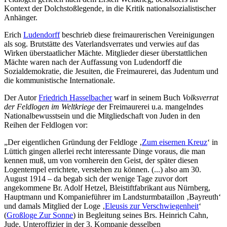
Kontext der Dolchstoßlegende, in die Kritik nationalsozialistischer
Anhänger.
Erich
Ludendorff
beschrieb diese freimaurerischen Vereinigungen
als sog. Brutstätte des Vaterlandsverrates und verwies auf das
Wirken überstaatlicher Mächte. Mitglieder dieser überstattlichen
Mächte waren nach der Auffassung von Ludendorff die
Sozialdemokratie, die Jesuiten, die Freimaurerei, das Judentum und
die kommunistische Internationale.
Der Autor
Friedrich Hasselbacher
warf in seinem Buch
Volksverrat
der Feldlogen im Weltkriege
der Freimaurerei u.a. mangelndes
Nationalbewusstsein und die Mitgliedschaft von Juden in den
Reihen der Feldlogen vor:
„Der eigentlichen Gründung der Feldloge ‚
Zum eisernen Kreuz
‘ in
Lüttich gingen allerlei recht interessante Dinge voraus, die man
kennen muß, um von vornherein den Geist, der später diesen
Logentempel errichtete, verstehen zu können. (...) also am 30.
August 1914 – da begab sich der wenige Tage zuvor dort
angekommene Br. Adolf Hetzel, Bleistiftfabrikant aus Nürnberg,
Hauptmann und Kompanieführer im Landsturmbataillon ‚Bayreuth‘
und damals Mitglied der Loge ‚
Eleusis zur Verschwiegenheit
‘
(
Großloge Zur Sonne
) in Begleitung seines Brs. Heinrich Cahn,
Jude, Unteroffizier in der 3. Kompanie desselben