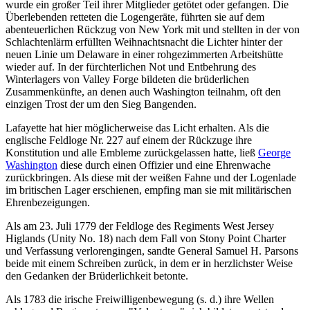
wurde ein großer Teil ihrer Mitglieder getötet oder gefangen. Die
Überlebenden retteten die Logengeräte, führten sie auf dem
abenteuerlichen Rückzug von New York mit und stellten in der von
Schlachtenlärm erfüllten Weihnachtsnacht die Lichter hinter der
neuen Linie um Delaware in einer rohgezimmerten Arbeitshütte
wieder auf. In der fürchterlichen Not und Entbehrung des
Winterlagers von Valley Forge bildeten die brüderlichen
Zusammenkünfte, an denen auch Washington teilnahm, oft den
einzigen Trost der um den Sieg Bangenden.
Lafayette hat hier möglicherweise das Licht erhalten. Als die
englische Feldloge Nr. 227 auf einem der Rückzuge ihre
Konstitution und alle Embleme zurückgelassen hatte, ließ
George
Washington
diese durch einen Offizier und eine Ehrenwache
zurückbringen. Als diese mit der weißen Fahne und der Logenlade
im britischen Lager erschienen, empfing man sie mit militärischen
Ehrenbezeigungen.
Als am 23. Juli 1779 der Feldloge des Regiments West Jersey
Higlands (Unity No. 18) nach dem Fall von Stony Point Charter
und Verfassung verlorengingen, sandte General Samuel H. Parsons
beide mit einem Schreiben zurück, in dem er in herzlichster Weise
den Gedanken der Brüderlichkeit betonte.
Als 1783 die irische Freiwilligenbewegung (s. d.) ihre Wellen