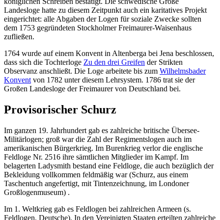
königlichen Schreiben bestätigt. Die schwedische Große
Landesloge hatte zu diesem Zeitpunkt auch ein karitatives Projekt
eingerichtet: alle Abgaben der Logen für soziale Zwecke sollten
dem 1753 gegründeten Stockholmer Freimaurer-Waisenhaus
zufließen.
1764 wurde auf einem Konvent in Altenberga bei Jena beschlossen,
dass sich die Tochterloge
Zu den drei Greifen
der Strikten
Observanz anschließt. Die Loge arbeitete bis zum
Wilhelmsbader
Konvent
von 1782 unter diesem Lehrsystem. 1786 trat sie der
Großen Landesloge der Freimaurer von Deutschland bei.
Provisorischer Schurz
Im ganzen 19. Jahrhundert gab es zahlreiche britische Übersee-
Militärlogen; groß war die Zahl der Regimentslogen auch im
amerikanischen Bürgerkrieg. Im Burenkrieg verlor die englische
Feldloge Nr. 2516 ihre sämtlichen Mitglieder im Kampf. Im
belagerten Ladysmith bestand eine Feldloge, die auch bezüglich der
Bekleidung vollkommen feldmäßig war (Schurz, aus einem
Taschentuch angefertigt, mit Tintenzeichnung, im Londoner
Großlogenmuseum) .
Im 1. Weltkrieg gab es Feldlogen bei zahlreichen Armeen (s.
Feldlogen, Deutsche). In den Vereinigten Staaten erteilten zahlreiche