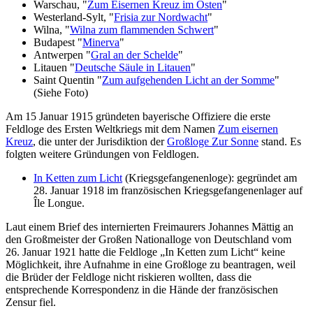
Warschau, "
Zum Eisernen Kreuz im Osten
"
Westerland-Sylt, "
Frisia zur Nordwacht
"
Wilna, "
Wilna zum flammenden Schwert
"
Budapest "
Minerva
"
Antwerpen "
Gral an der Schelde
"
Litauen "
Deutsche Säule in Litauen
"
Saint Quentin "
Zum aufgehenden Licht an der Somme
"
(Siehe Foto)
Am 15 Januar 1915 gründeten bayerische Offiziere die erste
Feldloge des Ersten Weltkriegs mit dem Namen
Zum eisernen
Kreuz
, die unter der Jurisdiktion der
Großloge Zur Sonne
stand. Es
folgten weitere Gründungen von Feldlogen.
In Ketten zum Licht
(Kriegsgefangenenloge): gegründet am
28. Januar 1918 im französischen Kriegsgefangenenlager auf
Île Longue.
Laut einem Brief des internierten Freimaurers Johannes Mättig an
den Großmeister der Großen Nationalloge von Deutschland vom
26. Januar 1921 hatte die Feldloge „In Ketten zum Licht“ keine
Möglichkeit, ihre Aufnahme in eine Großloge zu beantragen, weil
die Brüder der Feldloge nicht riskieren wollten, dass die
entsprechende Korrespondenz in die Hände der französischen
Zensur fiel.