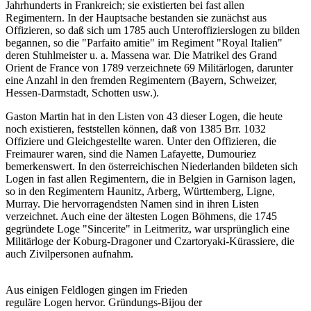
Jahrhunderts in Frankreich; sie existierten bei fast allen
Regimentern. In der Hauptsache bestanden sie zunächst aus
Offizieren, so daß sich um 1785 auch Unteroffizierslogen zu bilden
begannen, so die "Parfaito amitie" im Regiment "Royal Italien"
deren Stuhlmeister u. a. Massena war. Die Matrikel des Grand
Orient de France von 1789 verzeichnete 69 Militärlogen, darunter
eine Anzahl in den fremden Regimentern (Bayern, Schweizer,
Hessen-Darmstadt, Schotten usw.).
Gaston Martin hat in den Listen von 43 dieser Logen, die heute
noch existieren, feststellen können, daß von 1385 Brr. 1032
Offiziere und Gleichgestellte waren. Unter den Offizieren, die
Freimaurer waren, sind die Namen Lafayette, Dumouriez
bemerkenswert. In den österreichischen Niederlanden bildeten sich
Logen in fast allen Regimentern, die in Belgien in Garnison lagen,
so in den Regimentern Haunitz, Arberg, Württemberg, Ligne,
Murray. Die hervorragendsten Namen sind in ihren Listen
verzeichnet. Auch eine der ältesten Logen Böhmens, die 1745
gegründete Loge "Sincerite" in Leitmeritz, war ursprünglich eine
Militärloge der Koburg-Dragoner und Czartoryaki-Kürassiere, die
auch Zivilpersonen aufnahm.
Aus einigen Feldlogen gingen im Frieden
reguläre Logen hervor. Gründungs-Bijou der