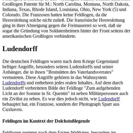
Großlogen Patente für M.: North Carolina, Montana, North Dakota,
Indiana, Texas, Rhode Island, Louisiana, Ohio, New York (5) und
Colorado. Die Franzosen hatten keine Feldlogen, da die
Heeresleitung solche nicht zuließ. Die französische Heeresleitung
ging in ihrer Abneigung gegen die Freimaurerei so weit, daß sie
sogar die Gründung von Soldatenheimen hinter der Front seitens der
amerikanischen Großlogen verhinderte.
Ludendorff
Die deutschen Feldlogen waren nach dem Kriege Gegenstand
heftiger Angriffe, besonders seitens Ludendorffs und seiner
Anhänger, die in ihnen "Brutstätten des Vaterlandsverrates"
vermuteten. Diese Angriffe gehören in das Wahnsystem
Ludendorffs
und entbehren jedes realen Inhaltes. Auf dem durch
Ludendorff verbreiteten Bilde der Feldloge "Zum aufgehenden
Licht an der Somme in St. Quentin" ist neben Militärpersonen auch
ein Zivilist zu sehen. Es war dies jedoch nicht, wie
Ludendorff
behauptet hat, ein Franzose, sondern der Photograph Sparr aus
Cuxhaven.
Feldlogen im Kontext der Dolchstoßlegende
Feldlogen gerieten nach dem Ersten Weltkrieg, besonders im