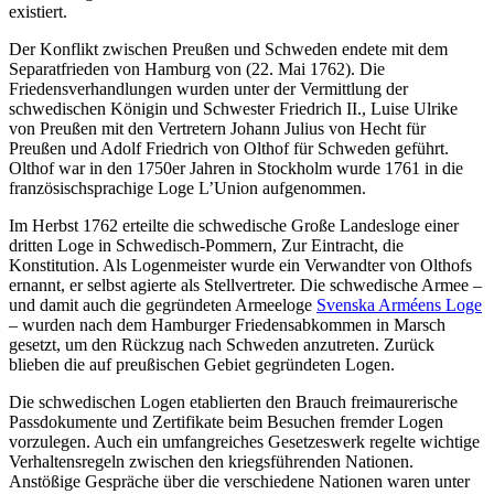
existiert.
Der Konflikt zwischen Preußen und Schweden endete mit dem
Separatfrieden von Hamburg von (22. Mai 1762). Die
Friedensverhandlungen wurden unter der Vermittlung der
schwedischen Königin und Schwester Friedrich II., Luise Ulrike
von Preußen mit den Vertretern Johann Julius von Hecht für
Preußen und Adolf Friedrich von Olthof für Schweden geführt.
Olthof war in den 1750er Jahren in Stockholm wurde 1761 in die
französischsprachige Loge L’Union aufgenommen.
Im Herbst 1762 erteilte die schwedische Große Landesloge einer
dritten Loge in Schwedisch-Pommern, Zur Eintracht, die
Konstitution. Als Logenmeister wurde ein Verwandter von Olthofs
ernannt, er selbst agierte als Stellvertreter. Die schwedische Armee –
und damit auch die gegründeten Armeeloge
Svenska Arméens Loge
– wurden nach dem Hamburger Friedensabkommen in Marsch
gesetzt, um den Rückzug nach Schweden anzutreten. Zurück
blieben die auf preußischen Gebiet gegründeten Logen.
Die schwedischen Logen etablierten den Brauch freimaurerische
Passdokumente und Zertifikate beim Besuchen fremder Logen
vorzulegen. Auch ein umfangreiches Gesetzeswerk regelte wichtige
Verhaltensregeln zwischen den kriegsführenden Nationen.
Anstößige Gespräche über die verschiedene Nationen waren unter