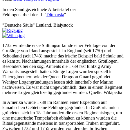
In den Sand gezeichnete Arbeitstafel der
Feldlogenarbeit der JL "
Ditmarsia
"
"Deutsche Säule" Lettland, Bialystock
1732 wurde die erste Stiftungsurkunde einer Feldloge von der
Großloge von Irland ausgestellt. In England (seit 1750) und
Schottland (seit 1743) machte das irische Beispiel bald Schule und
es kam zu Nachahmungen innerhalb der englischen Großlogen.
Besonders bei den sog. Antients die 1789 fast fünfzig Army
Warrants ausgestellt hatten. Einige Logen wurden speziell in
Eliteregimentern wie der Queen Dragoon Guard gegründet.
Weniger Logengründungen lassen sich innerhalb der Marine
nachweisen. Es war nicht ungewöhnlich, dass in einem Regiment
mehrere Logen gleichzeitig gegründet wurden. Quelle: Wikipedia
In Amerika wurde 1738 im Rahmen einer Expedition auf
kanadischen Gebiet eine Feldloge gegründet. In Großbritannien
gründeten sich im 18. Jahrhundert die ersten Regimentslogen, um
eine maurerische Tempelarbeit abhalten zu können wurden die
Ritualgegenstände meistens in transportablen Truhen mitgeführt.
Zwischen 1732 und 1755 wurden von den drei britischen