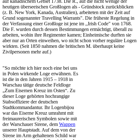
auf kanadischem Gebiet 1738. Die R., auf die nicht wenige der
heutigen überseeischen Großlogen als - Gründstock zurückblicken
(z. B. New York, Kanada, Australien), arbeiteten mit der Zeit auf
Grund sogenannter Travelling Warrants". Die früheste Regelung in
der Verfassung einer Großloge ist jene im ,,Irish Code" von 1768.
Die F. wurden durch dessen Bestimmungen ermächtigt, überall zu
arbeiten, wohin ihre Regimenter kamen; Einheimische durften sie
aber nur an Orten einweihen, wo nicht schon vorher reguläre Logen
wirkten. (Seit 1850 nahmen die britischen M. überhaupt keine
Zivilpersonen mehr auf.)
"So möchte ich hier noch eine bei uns
in Polen wirkende Loge erwähnen. Es
ist die in den Jahren 1915 – 1918 in
Warschau tätige deutsche Feldloge
„Zum Eisernen Kreuz im Osten“. Zu
dieser Loge gehörten hochrangige
Stabsoffiziere der deutschen
Stadtkommandantur. Ihr Logenbijou
war das Eiserne Kreuz umrahmt mit
freimaurerischen Symbolen sowie mit
der Warschauer Sirene, dem
Wappen
unserer Hauptstadt. Auf dem von der
Sirene im Arm gehaltenen Schild war