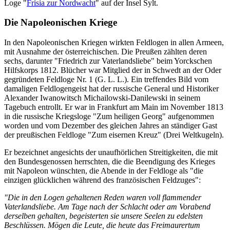
Loge "
Frisia zur Nordwacht
" auf der Insel Sylt.
Die Napoleonischen Kriege
In den Napoleonischen Kriegen wirkten Feldlogen in allen Armeen,
mit Ausnahme der österreichischen. Die Preußen zählten deren
sechs, darunter "Friedrich zur Vaterlandsliebe" beim Yorckschen
Hilfskorps 1812. Blücher war Mitglied der in Schwedt an der Oder
gegründeten Feldloge Nr. 1 (G. L. L.). Ein treffendes Bild vom
damaligen Feldlogengeist hat der russische General und Historiker
Alexander Iwanowitsch Michailowski-Danilewski in seinem
Tagebuch entrollt. Er war in Frankfurt am Main im November 1813
in die russische Kriegsloge "Zum heiligen Georg" aufgenommen
worden und vom Dezember des gleichen Jahres an ständiger Gast
der preußischen Feldloge "Zum eisernen Kreuz" (Drei Weltkugeln).
Er bezeichnet angesichts der unaufhörlichen Streitigkeiten, die mit
den Bundesgenossen herrschten, die die Beendigung des Krieges
mit Napoleon wünschten, die Abende in der Feldloge als "die
einzigen glücklichen während des französischen Feldzuges":
"Die in den Logen gehaltenen Reden waren voll flammender
Vaterlandsliebe. Am Tage nach der Schlacht oder am Vorabend
derselben gehalten, begeisterten sie unsere Seelen zu edelsten
Beschlüssen. Mögen die Leute, die heute das Freimaurertum