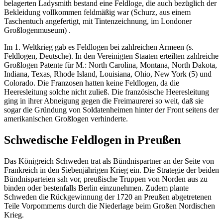
belagerten Ladysmith bestand eine Feldloge, die auch bezüglich der
Bekleidung vollkommen feldmäßig war (Schurz, aus einem
Taschentuch angefertigt, mit Tintenzeichnung, im Londoner
Großlogenmuseum) .
Im 1. Weltkrieg gab es Feldlogen bei zahlreichen Armeen (s.
Feldlogen, Deutsche). In den Vereinigten Staaten erteilten zahlreiche
Großlogen Patente für M.: North Carolina, Montana, North Dakota,
Indiana, Texas, Rhode Island, Louisiana, Ohio, New York (5) und
Colorado. Die Franzosen hatten keine Feldlogen, da die
Heeresleitung solche nicht zuließ. Die französische Heeresleitung
ging in ihrer Abneigung gegen die Freimaurerei so weit, daß sie
sogar die Gründung von Soldatenheimen hinter der Front seitens der
amerikanischen Großlogen verhinderte.
Schwedische Feldlogen in Preußen
Das Königreich Schweden trat als Bündnispartner an der Seite von
Frankreich in den Siebenjährigen Krieg ein. Die Strategie der beiden
Bündnisparteien sah vor, preußische Truppen von Norden aus zu
binden oder bestenfalls Berlin einzunehmen. Zudem plante
Schweden die Rückgewinnung der 1720 an Preußen abgetretenen
Teile Vorpommerns durch die Niederlage beim Großen Nordischen
Krieg.