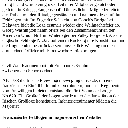
Long Island wurde ein großer Teil ihrer Mitglieder getötet oder
gerieten in Kriegsgefangenschaft. Die restlichen Mitglieder retteten
die Truhen mit den Ritualgegenständen und nahmen diese auf ihren
Feldzügen mit. Im Zuge der Schlacht von Cooch's Bridge bei
Delaware hielt die Loge erstmals wieder eine Weihnachtsfeier ab.
Georg Washington nahm öfters bei den Zusammenkünften der
American Union Nr.1 im Winterlager bei Valley Forge teil. Als die
englische Feldloge Nr.227 auf einem Rückzug ihre Konstitution und
die Logenembleme zurücklassen musste, ließ Washington diese
durch einen Offizier mit Ehrenwache zurückbringen.
Civil War. Kanonenboot mit Freimaurer-Symbol
zwischen den Schornsteinen.
Als 1783 die Irische Freiwilligenbewegung einsetzte, um einen
französischen Einfall in Irland zu verhindern, und sich Regimenter
von Freiwilligen bildeten, entstand die First Volunteer Lodge
No.620. Ein Großteil der Logen wurde unter der Jurisdiktion der
Irischen Großloge konstituiert. Infanterieregimenter bildeten die
Majorität.
Französische Feldlogen im napoleonischen Zeitalter