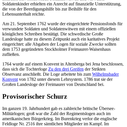
Soldatenkinder erhielten ein Anrecht auf finanzielle Unterstützung,
die von der Beerdigungshilfe bis zur Beihilfe für den
Lebensunterhalt reichte.
Am 21. September 1762 wurde der eingerichtete Pensionsfonds für
verwundete Soldaten und Soldatenwitwen mit einem offiziellen
königlichen Schreiben bestätigt. Die schwedische Große
Landesloge hatte zu diesem Zeitpunkt auch ein karitatives Projekt
eingerichtet: alle Abgaben der Logen für soziale Zwecke sollten
dem 1753 gegründeten Stockholmer Freimaurer-Waisenhaus
zufließen.
1764 wurde auf einem Konvent in Altenberga bei Jena beschlossen,
dass sich die Tochterloge
Zu den drei Greifen
der Strikten
Observanz anschließt. Die Loge arbeitete bis zum
Wilhelmsbader
Konvent
von 1782 unter diesem Lehrsystem. 1786 trat sie der
Großen Landesloge der Freimaurer von Deutschland bei.
Provisorischer Schurz
Im ganzen 19. Jahrhundert gab es zahlreiche britische Übersee-
Militärlogen; groß war die Zahl der Regimentslogen auch im
amerikanischen Bürgerkrieg. Im Burenkrieg verlor die englische
Feldloge Nr. 2516 ihre sämtlichen Mitglieder im Kampf. Im