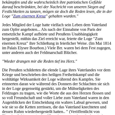
bekämpfen und die wahrscheinlich ihre patriotischen Gefühle
darauf beschränkten, bei der Nachricht von unseren Siegen auf
Festlichkeiten zu tanzen, mögen sie doch die Reden lesen, die in der
Loge "
Zum eisernen Kreuz
" gehalten wurden."
Jedes Mitglied der Loge hatte vielfach sein Leben dem Vaterland
zum Opfer angeboten... Als nach der Einnahme von Paris der
entsetzliche Kampf aufhörte und Preußens Unabhängigkeit
hergestellt, mithin das Ziel erreicht war, feierte die Loge "Zum
eisernen Kreuz" ihre Schließung in feierlicher Weise. (Im Mai 1814
im Palais Elysee Bourbon.) Viele Brr. waren bei dem Fest zugegen,
unter anderen auch der Feldmarschall Blücher.
"Wieder drangen mir die Reden tief ins Herz."
Die Preußen schilderten die elende Lage ihres Vaterlandes vor dem
Kriege und beschrieben den heiligen Freiheitskampf und die
wohltätige Wirksamkeit der Loge während des Kampfes. Sie
erinnerten daran wie während des Donners der Schlachten sie sich
in der Loge gegenseitig gestärkt, um die Mühseligkeiten des
Feldzuges zu tragen, wie die Worte die aus den Herzen flossen und
so voll Freundschaft und voller Liebe zum Vaterland waren in den
Augenblicken der Entscheidung ein wahres Labsal gewesen, und
wie sie so die Ketten zerrissen, die das Vaterland knechteten und
dessen Ruhm wiederhergestellt hatten.. " (Veröffentlicht von