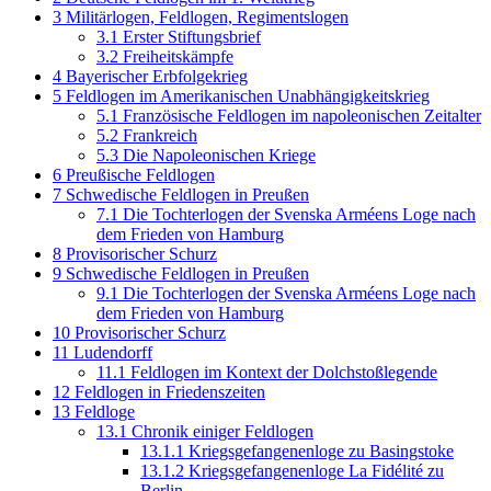
3
Militärlogen, Feldlogen, Regimentslogen
3.1
Erster Stiftungsbrief
3.2
Freiheitskämpfe
4
Bayerischer Erbfolgekrieg
5
Feldlogen im Amerikanischen Unabhängigkeitskrieg
5.1
Französische Feldlogen im napoleonischen Zeitalter
5.2
Frankreich
5.3
Die Napoleonischen Kriege
6
Preußische Feldlogen
7
Schwedische Feldlogen in Preußen
7.1
Die Tochterlogen der Svenska Arméens Loge nach
dem Frieden von Hamburg
8
Provisorischer Schurz
9
Schwedische Feldlogen in Preußen
9.1
Die Tochterlogen der Svenska Arméens Loge nach
dem Frieden von Hamburg
10
Provisorischer Schurz
11
Ludendorff
11.1
Feldlogen im Kontext der Dolchstoßlegende
12
Feldlogen in Friedenszeiten
13
Feldloge
13.1
Chronik einiger Feldlogen
13.1.1
Kriegsgefangenenloge zu Basingstoke
13.1.2
Kriegsgefangenenloge La Fidélité zu
Berlin