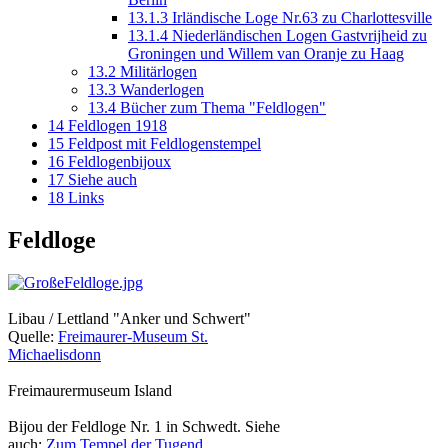
13.1.3
Irländische Loge Nr.63 zu Charlottesville
13.1.4
Niederländischen Logen Gastvrijheid zu
Groningen und Willem van Oranje zu Haag
13.2
Militärlogen
13.3
Wanderlogen
13.4
Bücher zum Thema "Feldlogen"
14
Feldlogen 1918
15
Feldpost mit Feldlogenstempel
16
Feldlogenbijoux
17
Siehe auch
18
Links
Feldloge
Libau / Lettland "Anker und Schwert"
Quelle:
Freimaurer-Museum St.
Michaelisdonn
Freimaurermuseum Island
Bijou der Feldloge Nr. 1 in Schwedt. Siehe
auch:
Zum Tempel der Tugend