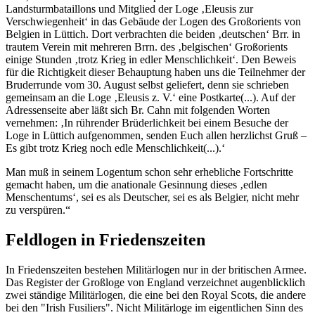
Landsturmbataillons und Mitglied der Loge ‚Eleusis zur
Verschwiegenheit‘ in das Gebäude der Logen des Großorients von
Belgien in Lüttich. Dort verbrachten die beiden ‚deutschen‘ Brr. in
trautem Verein mit mehreren Brrn. des ‚belgischen‘ Großorients
einige Stunden ‚trotz Krieg in edler Menschlichkeit‘. Den Beweis
für die Richtigkeit dieser Behauptung haben uns die Teilnehmer der
Bruderrunde vom 30. August selbst geliefert, denn sie schrieben
gemeinsam an die Loge ‚Eleusis z. V.‘ eine Postkarte(...). Auf der
Adressenseite aber läßt sich Br. Cahn mit folgenden Worten
vernehmen: ‚In rührender Brüderlichkeit bei einem Besuche der
Loge in Lüttich aufgenommen, senden Euch allen herzlichst Gruß –
Es gibt trotz Krieg noch edle Menschlichkeit(...).‘
Man muß in seinem Logentum schon sehr erhebliche Fortschritte
gemacht haben, um die anationale Gesinnung dieses ‚edlen
Menschentums‘, sei es als Deutscher, sei es als Belgier, nicht mehr
zu verspüren.“
Feldlogen in Friedenszeiten
In Friedenszeiten bestehen Militärlogen nur in der britischen Armee.
Das Register der Großloge von England verzeichnet augenblicklich
zwei ständige Militärlogen, die eine bei den Royal Scots, die andere
bei den "Irish Fusiliers". Nicht Militärloge im eigentlichen Sinn des