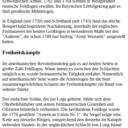
Schwedischen Armee. 1761 und 1764 werden in Westpreußen
russische Feldlogen erwähnt. Im Bayrischen Erbfolgekrieg gab es
fünf preußische Militärlogen.
In England (seit 1750) und Schottland (seit 1743) fand das irische
Beispiel bald begeisterte Nachahmung, innerhalb der englischen
Freimaurerei bei beiden Großlogen in besonderem Maße bei den
"Antients", die schon 1789 fast fünfzig "Army Warrants" ausgestellt
hatten.
Freiheitskämpfe
Im amerikanischen Revolutionskrieg gab es auf beiden Seiten in
großer Zahl Feldlogen. Wann immer es zwischen den Schlachten
möglich war, wurde freimaurerische Tätigkeit entfaltet. Namentlich
auf amerikanischer Seite waren die Armeelogen für die bunt
zusammengewürfelten Scharen der Freiheitskämpfer ein Band von
seltener Stärke.
Der einfachste Soldat, der zur Loge gehörte, fühlte sich dem
Oberbefehlshaber und seinen freimaurerischen Generälen und
Ofizieren brüderlich verbunden. Die berühmteste Feldloge wurde
die 1776 gestiftete "American Union Nr. 1". Ihr Siegel zeigte eine
Kette aus dreizehn Ringen, entsprechend den dreizehn im Kampfe
stehenden Staaten. In der unglücklichen Schlacht von Long Island