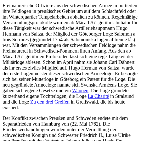
Freimaurerische Offiziere aus der schwedischen Armee importierten
ihre Feldlogen in preußisches Gebiet um auf dem Schlachtfeld oder
im Winterquartier Tempelarbeiten abhalten zu können. Regelmäßige
Versammlungsprotokolle wurden ab März 1761 geführt. Initiator für
diese Tätigkeit war der schwedische Artilleriehauptmann Hugo
Hermann von Saltza, der Mitglied der Göteborger Loge Salomon a
trois Serrures (gegründet 1754 als Salomoniska logen af trenne lås)
war. Mit den Versammlungen der schwedischen Feldloge nahm die
Freimaurerei in Schwedisch-Pommern ihren Anfang. Aus den ab
März 1761 geführten Protokollen lässt sich eine rege Tätigkeit der
Militärloge ablesen. Schon im April nahm sie Johann Carl Dähnert
als ihr erstes ziviles Mitglied auf. Hugo Herman von Saltza, wurde
der erste Logenmeister dieser schwedischen Armeeloge. Er besorgte
sich bei seiner Mutterloge in Göteborg ein Patent für die Loge. Die
neu gegründete Armeeloge nannte sich Svenska Arméens Loge. Sie
gaben sich eigene Gesetze und ein
Wappen
. Die Loge gründete
kurzerhand eigene Tochterlogen, die Loge
La Charité
in Stralsund
und die Loge
Zu den drei Greifen
in Greifswald, die bis heute
existiert.
Der Konflikt zwischen Preußen und Schweden endete mit dem
Separatfrieden von Hamburg von (22. Mai 1762). Die
Friedensverhandlungen wurden unter der Vermittlung der
schwedischen Königin und Schwester Friedrich II., Luise Ulrike
von Preußen mit den Vertretern Johann Julius von Hecht für