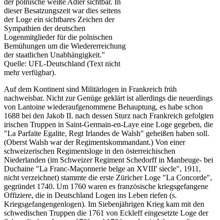
der polnische weiße Adler sichtbar. In
dieser Besatzungszeit war dies seitens
der Loge ein sichtbares Zeichen der
Sympathien der deutschen
Logenmitglieder für die polnischen
Bemühungen um die Wiedererreichung
der staatlichen Unabhängigkeit."
Quelle: UFL-Deutschland (Text nicht
mehr verfügbar).
Auf dem Kontinent sind Militärlogen in Frankreich früh
nachweisbar. Nicht zur Genüge geklärt ist allerdings die neuerdings
von Lantoine wiederaufgenommene Behauptung, es habe schon
1688 bei den Jakob II. nach dessen Sturz nach Frankreich gefolgten
irischen Truppen in Saint-Germain-en-Laye eine Loge gegeben, die
"La Parfaite Egalite, Regt Irlandes de Walsh" geheißen haben soll.
(Oberst Walsh war der Regimentskommandant.) Von einer
schweizerischen Regimentsloge in den österreichischen
Niederlanden (im Schweizer Regiment Schedorff in Manbeuge- bei
Duchaine "La Franc-Maçonnerie belge an XVIII' siecle", 1911,
nicht verzeichnet) stammte die erste Züricher Loge "La Concorde",
gegründet 1740. Um 1760 waren es französische kriegsgefangene
Offiziere, die in Deutschland Logen ins Leben riefen (s.
Kriegsgefangengenlogen). Im Siebenjährigen Krieg kam mit den
schwedischen Truppen die 1761 von Eckleff eingesetzte Loge der