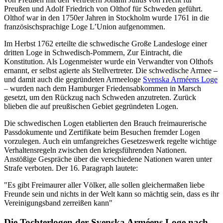
Preußen und Adolf Friedrich von Olthof für Schweden geführt.
Olthof war in den 1750er Jahren in Stockholm wurde 1761 in die
französischsprachige Loge L’Union aufgenommen.
Im Herbst 1762 erteilte die schwedische Große Landesloge einer
dritten Loge in Schwedisch-Pommern, Zur Eintracht, die
Konstitution. Als Logenmeister wurde ein Verwandter von Olthofs
ernannt, er selbst agierte als Stellvertreter. Die schwedische Armee –
und damit auch die gegründeten Armeeloge
Svenska Arméens Loge
– wurden nach dem Hamburger Friedensabkommen in Marsch
gesetzt, um den Rückzug nach Schweden anzutreten. Zurück
blieben die auf preußischen Gebiet gegründeten Logen.
Die schwedischen Logen etablierten den Brauch freimaurerische
Passdokumente und Zertifikate beim Besuchen fremder Logen
vorzulegen. Auch ein umfangreiches Gesetzeswerk regelte wichtige
Verhaltensregeln zwischen den kriegsführenden Nationen.
Anstößige Gespräche über die verschiedene Nationen waren unter
Strafe verboten. Der 16. Paragraph lautete:
"Es gibt Freimaurer aller Völker, alle sollen gleichermaßen liebe
Freunde sein und nichts in der Welt kann so mächtig sein, dass es ihr
Vereinigungsband zerreißen kann"
Die Tochterlogen der Svenska Arméens Loge nach