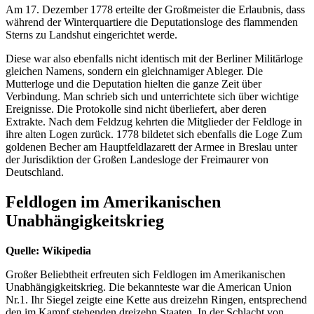
Am 17. Dezember 1778 erteilte der Großmeister die Erlaubnis, dass
während der Winterquartiere die Deputationsloge des flammenden
Sterns zu Landshut eingerichtet werde.
Diese war also ebenfalls nicht identisch mit der Berliner Militärloge
gleichen Namens, sondern ein gleichnamiger Ableger. Die
Mutterloge und die Deputation hielten die ganze Zeit über
Verbindung. Man schrieb sich und unterrichtete sich über wichtige
Ereignisse. Die Protokolle sind nicht überliefert, aber deren
Extrakte. Nach dem Feldzug kehrten die Mitglieder der Feldloge in
ihre alten Logen zurück. 1778 bildetet sich ebenfalls die Loge Zum
goldenen Becher am Hauptfeldlazarett der Armee in Breslau unter
der Jurisdiktion der Großen Landesloge der Freimaurer von
Deutschland.
Feldlogen im Amerikanischen
Unabhängigkeitskrieg
Quelle: Wikipedia
Großer Beliebtheit erfreuten sich Feldlogen im Amerikanischen
Unabhängigkeitskrieg. Die bekannteste war die American Union
Nr.1. Ihr Siegel zeigte eine Kette aus dreizehn Ringen, entsprechend
den im Kampf stehenden dreizehn Staaten. In der Schlacht von