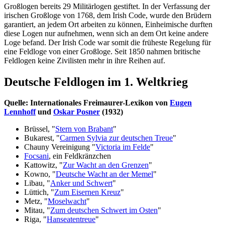
Großlogen bereits 29 Militärlogen gestiftet. In der Verfassung der
irischen Großloge von 1768, dem Irish Code, wurde den Brüdern
garantiert, an jedem Ort arbeiten zu können, Einheimische durften
diese Logen nur aufnehmen, wenn sich an dem Ort keine andere
Loge befand. Der Irish Code war somit die früheste Regelung für
eine Feldloge von einer Großloge. Seit 1850 nahmen britische
Feldlogen keine Zivilisten mehr in ihre Reihen auf.
Deutsche Feldlogen im 1. Weltkrieg
Quelle: Internationales Freimaurer-Lexikon von
Eugen
Lennhoff
und
Oskar Posner
(1932)
Brüssel, "
Stern von Brabant
"
Bukarest, "
Carmen Sylvia zur deutschen Treue
"
Chauny Vereinigung "
Victoria im Felde
"
Focsani
, ein Feldkränzchen
Kattowitz, "
Zur Wacht an den Grenzen
"
Kowno, "
Deutsche Wacht an der Memel
"
Libau, "
Anker und Schwert
"
Lüttich, "
Zum Eisernen Kreuz
"
Metz, "
Moselwacht
"
Mitau, "
Zum deutschen Schwert im Osten
"
Riga, "
Hanseatentreue
"