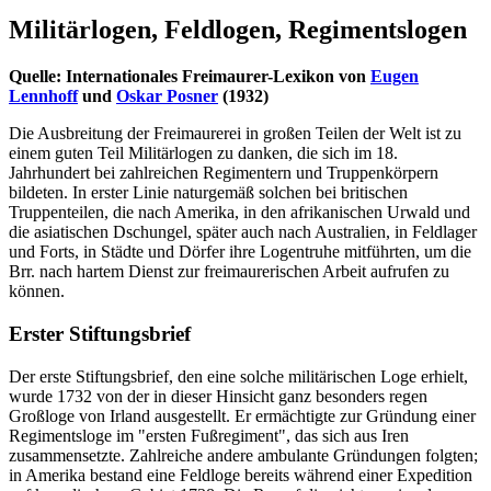
Militärlogen, Feldlogen, Regimentslogen
Quelle: Internationales Freimaurer-Lexikon von
Eugen
Lennhoff
und
Oskar Posner
(1932)
Die Ausbreitung der Freimaurerei in großen Teilen der Welt ist zu
einem guten Teil Militärlogen zu danken, die sich im 18.
Jahrhundert bei zahlreichen Regimentern und Truppenkörpern
bildeten. In erster Linie naturgemäß solchen bei britischen
Truppenteilen, die nach Amerika, in den afrikanischen Urwald und
die asiatischen Dschungel, später auch nach Australien, in Feldlager
und Forts, in Städte und Dörfer ihre Logentruhe mitführten, um die
Brr. nach hartem Dienst zur freimaurerischen Arbeit aufrufen zu
können.
Erster Stiftungsbrief
Der erste Stiftungsbrief, den eine solche militärischen Loge erhielt,
wurde 1732 von der in dieser Hinsicht ganz besonders regen
Großloge von Irland ausgestellt. Er ermächtigte zur Gründung einer
Regimentsloge im "ersten Fußregiment", das sich aus Iren
zusammensetzte. Zahlreiche andere ambulante Gründungen folgten;
in Amerika bestand eine Feldloge bereits während einer Expedition