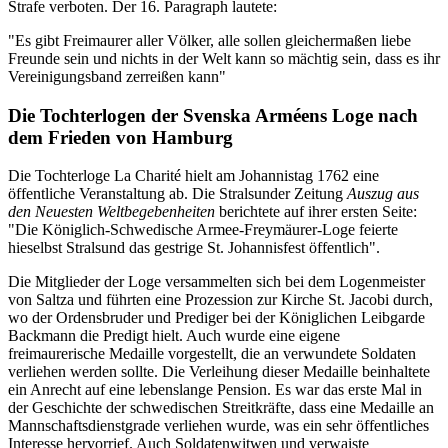
Strafe verboten. Der 16. Paragraph lautete:
"Es gibt Freimaurer aller Völker, alle sollen gleichermaßen liebe
Freunde sein und nichts in der Welt kann so mächtig sein, dass es ihr
Vereinigungsband zerreißen kann"
Die Tochterlogen der Svenska Arméens Loge nach
dem Frieden von Hamburg
Die Tochterloge La Charité hielt am Johannistag 1762 eine
öffentliche Veranstaltung ab. Die Stralsunder Zeitung
Auszug aus
den Neuesten Weltbegebenheiten
berichtete auf ihrer ersten Seite:
"Die Königlich-Schwedische Armee-Freymäurer-Loge feierte
hieselbst Stralsund das gestrige St. Johannisfest öffentlich".
Die Mitglieder der Loge versammelten sich bei dem Logenmeister
von Saltza und führten eine Prozession zur Kirche St. Jacobi durch,
wo der Ordensbruder und Prediger bei der Königlichen Leibgarde
Backmann die Predigt hielt. Auch wurde eine eigene
freimaurerische Medaille vorgestellt, die an verwundete Soldaten
verliehen werden sollte. Die Verleihung dieser Medaille beinhaltete
ein Anrecht auf eine lebenslange Pension. Es war das erste Mal in
der Geschichte der schwedischen Streitkräfte, dass eine Medaille an
Mannschaftsdienstgrade verliehen wurde, was ein sehr öffentliches
Interesse hervorrief. Auch Soldatenwitwen und verwaiste