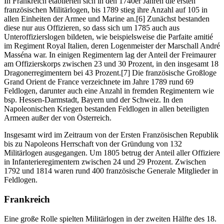
In Frankreich etablierten sich in den 1740er Jahren die ersten
französischen Militärlogen, bis 1789 stieg ihre Anzahl auf 105 in
allen Einheiten der Armee und Marine an.[6] Zunächst bestanden
diese nur aus Offizieren, so dass sich um 1785 auch aus
Unteroffizierslogen bildeten, wie beispielsweise die Parfaite amitié
im Regiment Royal Italien, deren Logenmeister der Marschall André
Masséna war. In einigen Regimentern lag der Anteil der Freimaurer
am Offizierskorps zwischen 23 und 30 Prozent, in den insgesamt 18
Dragonerregimentern bei 43 Prozent.[7] Die französische Großloge
Grand Orient de France verzeichnete im Jahre 1789 rund 69
Feldlogen, darunter auch eine Anzahl in fremden Regimentern wie
bsp. Hessen-Darmstadt, Bayern und der Schweiz. In den
Napoleonischen Kriegen bestanden Feldlogen in allen beteiligten
Armeen außer der von Österreich.
Insgesamt wird im Zeitraum von der Ersten Französischen Republik
bis zu Napoleons Herrschaft von der Gründung von 132
Militärlogen ausgegangen. Um 1805 betrug der Anteil aller Offiziere
in Infanterieregimentern zwischen 24 und 29 Prozent. Zwischen
1792 und 1814 waren rund 400 französische Generale Mitglieder in
Feldlogen.
Frankreich
Eine große Rolle spielten Militärlogen in der zweiten Hälfte des 18.