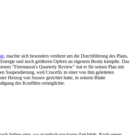
ge
, machte sich besonders verdient um die Durchführung des Plans,
er Energie und noch größeren Opfern an eigenem Besitz kämpfte. Das
ebenen "Freemason's Quarterly Review" trat er für seinen Plan mit
n Suspendierung, weil Crucefix in einer von ihm geleiteten
er Herzog von Sussex gerichtet hatte, in seinem Blatte
ndigung des Konflikts ermöglichte.
ach Indien ging, wo er jedoch nur kurze Zeit blieb. Nach seiner