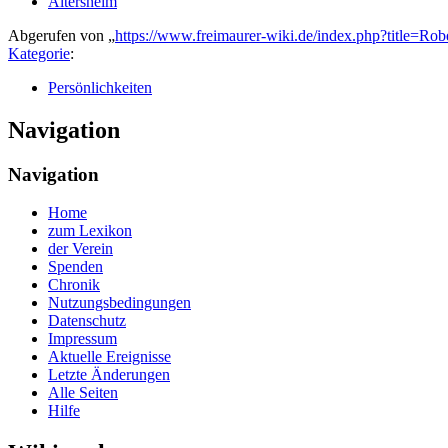
Altersheim
Abgerufen von „
https://www.freimaurer-wiki.de/index.php?title=
Kategorie
:
Persönlichkeiten
Navigation
Navigation
Home
zum Lexikon
der Verein
Spenden
Chronik
Nutzungsbedingungen
Datenschutz
Impressum
Aktuelle Ereignisse
Letzte Änderungen
Alle Seiten
Hilfe