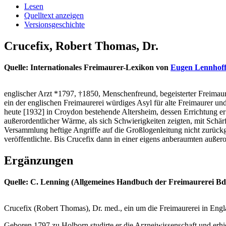
Lesen
Quelltext anzeigen
Versionsgeschichte
Crucefix, Robert Thomas, Dr.
Quelle: Internationales Freimaurer-Lexikon von
Eugen Lennhof
englischer Arzt *1797, †1850, Menschenfreund, begeisterter Freim
ein der englischen Freimaurerei würdiges Asyl für alte Freimaurer u
heute [1932] in Croydon bestehende Altersheim, dessen Errichtung er 
außerordentlicher Wärme, als sich Schwierigkeiten zeigten, mit Schä
Versammlung heftige Angriffe auf die Großlogenleitung nicht zurückg
veröffentlichte. Bis Crucefix dann in einer eigens anberaumten auße
Ergänzungen
Quelle: C. Lenning (Allgemeines Handbuch der Freimaurerei Bd.
Crucefix (Robert Thomas), Dr. med., ein um die Freimaurerei in Engl
Geboren 1797 zu Holborn studirte er die Arzneiwissenschaft und erhi