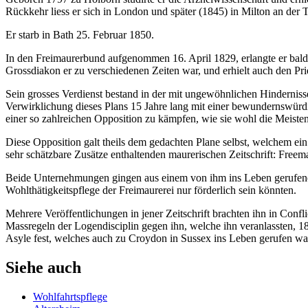
Rückkehr liess er sich in London und später (1845) in Milton an der 
Er starb in Bath 25. Februar 1850.
In den Freimaurerbund aufgenommen 16. April 1829, erlangte er bal
Grossdiakon er zu verschiedenen Zeiten war, und erhielt auch den Pr
Sein grosses Verdienst bestand in der mit ungewöhnlichen Hindernis
Verwirklichung dieses Plans 15 Jahre lang mit einer bewundernswürdig
einer so zahlreichen Opposition zu kämpfen, wie sie wohl die Meiste
Diese Opposition galt theils dem gedachten Plane selbst, welchem ein 
sehr schätzbare Zusätze enthaltenden maurerischen Zeitschrift: Freema
Beide Unternehmungen gingen aus einem von ihm ins Leben gerufenen
Wohlthätigkeitspflege der Freimaurerei nur förderlich sein könnten.
Mehrere Veröffentlichungen in jener Zeitschrift brachten ihn in Conf
Massregeln der Logendisciplin gegen ihn, welche ihn veranlassten, 18
Asyle fest, welches auch zu Croydon in Sussex ins Leben gerufen war
Siehe auch
Wohlfahrtspflege