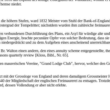
Themse nieder.
d die höhern Stufen, ward 1832 Meister vom Stuhl der Bank-of-Englan
iestergrad der Tempelritter; nächstdem wurden ihm zahlreiche freimaur
sen verbundenen Durchführung des Plans, ein Asyl für würdige alte un
en Energie, brachte pecuniäre Opfer von solcher Bedeutung, dass sie s
n niedergedrückt und zu dem Aufgeben eines anscheinend unerreichbaren
Br. Walton einen andern, den eines annuity scheme entgegenstellte, the
sons quarterly review [Kloss, Bibl., Nr. 65].
 maurerischen Vereine, "Grand Lodge Club", hervor, welcher den Grun
lict mit der Grossloge von England und deren damaligem Grossmeister H
40 der Mitgliedschaft der englischen Freimaurerei zu entsagen. Trotzd
d, dessen Vollendung er aber nicht erlebte.