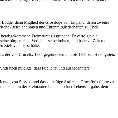
d-Lodge, dann Mitglied der Grossloge von England, deren zweiter
erische Auszeichnungen und Ehrenmitgliedschaften zu Theil.
d herabgekommene Freimaurer zu gründen. Er verfolgte die
eine bürgerlichen Verhältnisse bedrohten, und hatte zu Zeiten mit
 Ziels veranlasst hätte.
ils der von Crucefix 1834 gegründeten und bis 1841 selbst redigirten,
dsätzen huldigte, dass Publicität und ausgedehntere
erzog von Sussex, und das zu heftige Auftreten Crucefix´s führte zu
em hielt er an der Freimaurerei und an seiner Lebensaufgabe, dem