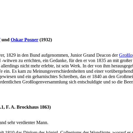
f
und
Oskar Posner
(1932)
aurer, 1829 in den Bund aufgenommen, Junior Grand Deacon der
Großlo
nd -witwen zu errichten, ein Gedanke, für den er von 1835 an mit groß
allerdings nicht mehr erlebte, ist sein Werk. In der von ihm herausgeg
rfe ein. Es kam zu Meinungsverschiedenheiten und einer vorübergehende
ewiesen und ein geharnischtes Schreiben, das er 1840 an den Großmeist
rordentlichen Großlogenversammlung sich entschuldigte und so die Bee
1, F. A. Brockhaus 1863)
and sehr verdienter Mann.
elt 1810 das Diplom des königl. Collegiums der Wundärzte, worauf er n