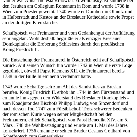
Mutter war Anna Theresia Kolowrat-Nowohradsky. Er studierte bei
den Jesuiten am Collegium Romanum in Rom und wurde 1738 in
Wien zum Priester geweiht. 1740 wurde er Domherr in Olmütz und
in Halberstadt und Kustos an der Breslauer Kathedrale sowie Propst
an der dortigen Kreuzkirche.
Schaffgotsch war Freimaurer und vom Gedankengut der Aufklärung
sehr angetan. Wohl deshalb begrüßte er als einziger Breslauer
Domkapitular die Eroberung Schlesiens durch den preußischen
König Friedrich II.
Die Entstehung der Freimaurerei in Österreich geht auf Schaffgotsch
zurück. Auf seinen Wunsch hin wurde 1742 in Wien die erste Loge
gegründet, obwohl Papst Klemens XII. die Freimaurerei bereits
1738 in der Bulle In eminenti verdammt hatte.
1743 wurde Schaffgotsch zum Abt des Sandstiftes zu Breslau
berufen. König Friedrich II. erhob ihn 1744 in den Fürstenstand und
ernannte ihn - gegen den Widerstand des Breslauer Domkapitels -
zum Koadjutor des Bischofs Philipp Ludwig von Sinzendorf und
nach dessen Tod 1747 zum Fürstbischof. Trotz schwerer Bedenken
der römischen Kurie wegen seiner Mitgliedschaft bei den
Freimaurern, erhielt Schaffgotsch von Papst Benedikt XIV. am 5.
März 1748 die Wahlbestätigung und wurde am 1. Mai des Jahres
konsekriert. 1756 ernannte er seinen Bruder Ceslaus Gotthard von
Schaffgotsch zum Generalvikar.