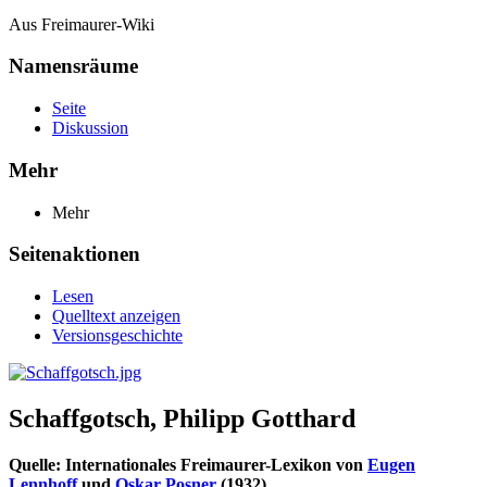
Aus Freimaurer-Wiki
Namensräume
Seite
Diskussion
Mehr
Mehr
Seitenaktionen
Lesen
Quelltext anzeigen
Versionsgeschichte
Schaffgotsch, Philipp Gotthard
Quelle: Internationales Freimaurer-Lexikon von
Eugen
Lennhoff
und
Oskar Posner
(1932)