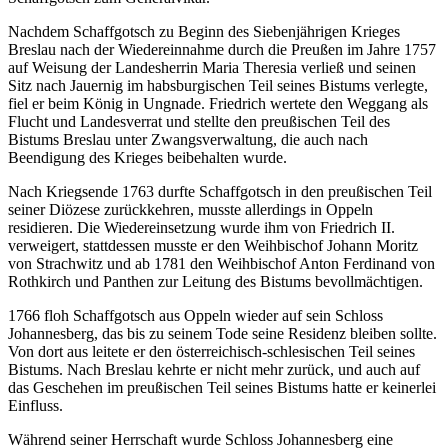
Nachdem Schaffgotsch zu Beginn des Siebenjährigen Krieges
Breslau nach der Wiedereinnahme durch die Preußen im Jahre 1757
auf Weisung der Landesherrin Maria Theresia verließ und seinen
Sitz nach Jauernig im habsburgischen Teil seines Bistums verlegte,
fiel er beim König in Ungnade. Friedrich wertete den Weggang als
Flucht und Landesverrat und stellte den preußischen Teil des
Bistums Breslau unter Zwangsverwaltung, die auch nach
Beendigung des Krieges beibehalten wurde.
Nach Kriegsende 1763 durfte Schaffgotsch in den preußischen Teil
seiner Diözese zurückkehren, musste allerdings in Oppeln
residieren. Die Wiedereinsetzung wurde ihm von Friedrich II.
verweigert, stattdessen musste er den Weihbischof Johann Moritz
von Strachwitz und ab 1781 den Weihbischof Anton Ferdinand von
Rothkirch und Panthen zur Leitung des Bistums bevollmächtigen.
1766 floh Schaffgotsch aus Oppeln wieder auf sein Schloss
Johannesberg, das bis zu seinem Tode seine Residenz bleiben sollte.
Von dort aus leitete er den österreichisch-schlesischen Teil seines
Bistums. Nach Breslau kehrte er nicht mehr zurück, und auch auf
das Geschehen im preußischen Teil seines Bistums hatte er keinerlei
Einfluss.
Während seiner Herrschaft wurde Schloss Johannesberg eine