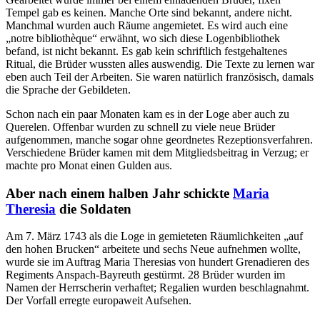
Tempel gab es keinen. Manche Orte sind bekannt, andere nicht.
Manchmal wurden auch Räume angemietet. Es wird auch eine
„notre bibliothèque“ erwähnt, wo sich diese Logenbibliothek
befand, ist nicht bekannt. Es gab kein schriftlich festgehaltenes
Ritual, die Brüder wussten alles auswendig. Die Texte zu lernen war
eben auch Teil der Arbeiten. Sie waren natürlich französisch, damals
die Sprache der Gebildeten.
Schon nach ein paar Monaten kam es in der Loge aber auch zu
Querelen. Offenbar wurden zu schnell zu viele neue Brüder
aufgenommen, manche sogar ohne geordnetes Rezeptionsverfahren.
Verschiedene Brüder kamen mit dem Mitgliedsbeitrag in Verzug; er
machte pro Monat einen Gulden aus.
Aber nach einem halben Jahr schickte
Maria
Theresia
die Soldaten
Am 7. März 1743 als die Loge in gemieteten Räumlichkeiten „auf
den hohen Brucken“ arbeitete und sechs Neue aufnehmen wollte,
wurde sie im Auftrag Maria Theresias von hundert Grenadieren des
Regiments Anspach-Bayreuth gestürmt. 28 Brüder wurden im
Namen der Herrscherin verhaftet; Regalien wurden beschlagnahmt.
Der Vorfall erregte europaweit Aufsehen.