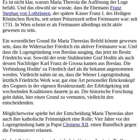
Es ist nicht klar, warum Maria Theresia die Auflösung der Loge
befahl. Und das obwohl sie wusste, dass ihr Ehemann
Franz
Stephan von Lothringen
, der spätere Kaiser Franz I. des Heiligen
Römischen Reichs, seit seiner Prinzenzeit selbst Freimaurer war: seit
1731. In Wien scheint er als Freimaurer allerdings nicht aktiv
gewesen zu sein.
Ein wesentlicher Grund für Maria Theresias Befehl könnte gewesen
sein, dass ihr Widersacher Friedrich ein aktiver Freimaurer war. Und
dass die Logengründung von Breslau ausging, das jetzt im Besitz
Friedrichs war. Sowohl der erste Stuhlmeister Graf Hoditz als auch
dessen Nachfolger Karl Franz de Grossa kamen aus Breslau. Die
Verbindung Hoditz' zu Friedrich darf als ihr bekannt angenommen
werden. Vielleicht nahm sie an, dass die Wiener Logengründung
letztlich Friedrichs Werk war, gar eine Art personeller Brückenkopf
des Gegners in der eigenen Residenzstadt; der Erbfolgekrieg mit
wechselnden Koalitionen dauerte ja an. Die historische Forschung
geht dahin, hier einen Grund zu vermuten, vielleicht den
entscheidenden.
Möglicherweise spielte bei der Entscheidung Maria Theresias aber
auch ihre katholische Frömmigkeit eine Rolle: Vier Jahre vor der
Logengründung hatte ja Papst
Clemens XII
. einen Bannfluch gegen
die Freimaurerei erlassen.