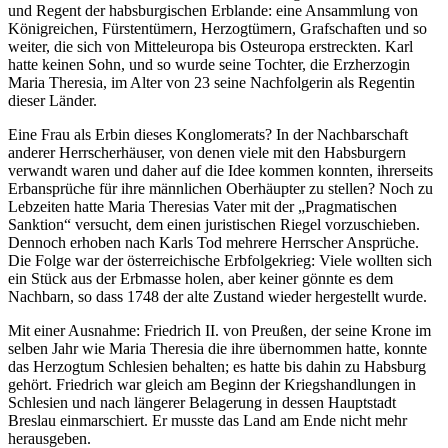
und Regent der habsburgischen Erblande: eine Ansammlung von
Königreichen, Fürstentümern, Herzogtümern, Grafschaften und so
weiter, die sich von Mitteleuropa bis Osteuropa erstreckten. Karl
hatte keinen Sohn, und so wurde seine Tochter, die Erzherzogin
Maria Theresia, im Alter von 23 seine Nachfolgerin als Regentin
dieser Länder.
Eine Frau als Erbin dieses Konglomerats? In der Nachbarschaft
anderer Herrscherhäuser, von denen viele mit den Habsburgern
verwandt waren und daher auf die Idee kommen konnten, ihrerseits
Erbansprüche für ihre männlichen Oberhäupter zu stellen? Noch zu
Lebzeiten hatte Maria Theresias Vater mit der „Pragmatischen
Sanktion“ versucht, dem einen juristischen Riegel vorzuschieben.
Dennoch erhoben nach Karls Tod mehrere Herrscher Ansprüche.
Die Folge war der österreichische Erbfolgekrieg: Viele wollten sich
ein Stück aus der Erbmasse holen, aber keiner gönnte es dem
Nachbarn, so dass 1748 der alte Zustand wieder hergestellt wurde.
Mit einer Ausnahme: Friedrich II. von Preußen, der seine Krone im
selben Jahr wie Maria Theresia die ihre übernommen hatte, konnte
das Herzogtum Schlesien behalten; es hatte bis dahin zu Habsburg
gehört. Friedrich war gleich am Beginn der Kriegshandlungen in
Schlesien und nach längerer Belagerung in dessen Hauptstadt
Breslau einmarschiert. Er musste das Land am Ende nicht mehr
herausgeben.