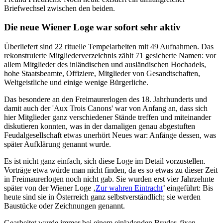
Briefwechsel zwischen den beiden.
Die neue Wiener Loge war sofort sehr aktiv
Überliefert sind 22 rituelle Tempelarbeiten mit 49 Aufnahmen. Das
rekonstruierte Mitgliederverzeichnis zählt 71 gesicherte Namen: vor
allem Mitglieder des inländischen und ausländischen Hochadels,
hohe Staatsbeamte, Offiziere, Mitglieder von Gesandtschaften,
Weltgeistliche und einige wenige Bürgerliche.
Das besondere an den Freimaurerlogen des 18. Jahrhunderts und
damit auch der 'Aux Trois Canons' war von Anfang an, dass sich
hier Mitglieder ganz verschiedener Stände treffen und miteinander
diskutieren konnten, was in der damaligen genau abgestuften
Feudalgesellschaft etwas unerhört Neues war: Anfänge dessen, was
später Aufklärung genannt wurde.
Es ist nicht ganz einfach, sich diese Loge im Detail vorzustellen.
Vorträge etwa würde man nicht finden, da es so etwas zu dieser Zeit
in Freimaurerlogen noch nicht gab. Sie wurden erst vier Jahrzehnte
später von der Wiener Loge ‚
Zur wahren Eintracht
’ eingeführt: Bis
heute sind sie in Österreich ganz selbstverständlich; sie werden
Baustücke oder Zeichnungen genannt.
Gearbeitet wurde immer bei einem einladenden Bruder, fixen