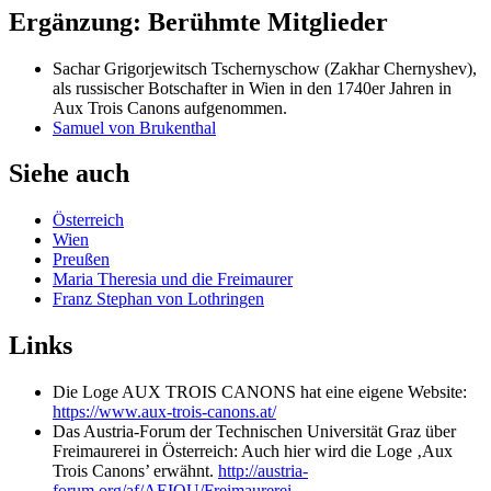
Ergänzung: Berühmte Mitglieder
Sachar Grigorjewitsch Tschernyschow (Zakhar Chernyshev),
als russischer Botschafter in Wien in den 1740er Jahren in
Aux Trois Canons aufgenommen.
Samuel von Brukenthal
Siehe auch
Österreich
Wien
Preußen
Maria Theresia und die Freimaurer
Franz Stephan von Lothringen
Links
Die Loge AUX TROIS CANONS hat eine eigene Website:
https://www.aux-trois-canons.at/
Das Austria-Forum der Technischen Universität Graz über
Freimaurerei in Österreich: Auch hier wird die Loge ‚Aux
Trois Canons’ erwähnt.
http://austria-
forum.org/af/AEIOU/Freimaurerei