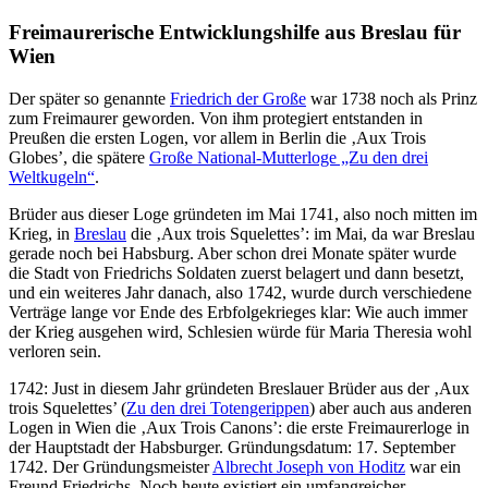
Freimaurerische Entwicklungshilfe aus Breslau für
Wien
Der später so genannte
Friedrich der Große
war 1738 noch als Prinz
zum Freimaurer geworden. Von ihm protegiert entstanden in
Preußen die ersten Logen, vor allem in Berlin die ‚Aux Trois
Globes’, die spätere
Große National-Mutterloge „Zu den drei
Weltkugeln“
.
Brüder aus dieser Loge gründeten im Mai 1741, also noch mitten im
Krieg, in
Breslau
die ‚Aux trois Squelettes’: im Mai, da war Breslau
gerade noch bei Habsburg. Aber schon drei Monate später wurde
die Stadt von Friedrichs Soldaten zuerst belagert und dann besetzt,
und ein weiteres Jahr danach, also 1742, wurde durch verschiedene
Verträge lange vor Ende des Erbfolgekrieges klar: Wie auch immer
der Krieg ausgehen wird, Schlesien würde für Maria Theresia wohl
verloren sein.
1742: Just in diesem Jahr gründeten Breslauer Brüder aus der ‚Aux
trois Squelettes’ (
Zu den drei Totengerippen
) aber auch aus anderen
Logen in Wien die ‚Aux Trois Canons’: die erste Freimaurerloge in
der Hauptstadt der Habsburger. Gründungsdatum: 17. September
1742. Der Gründungsmeister
Albrecht Joseph von Hoditz
war ein
Freund Friedrichs. Noch heute existiert ein umfangreicher