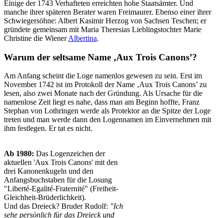
Einige der 1743 Verhafteten erreichten hohe Staatsämter. Und
manche ihrer späteren Berater waren Freimaurer. Ebenso einer ihrer
Schwiegersöhne: Albert Kasimir Herzog von Sachsen Teschen; er
gründete gemeinsam mit Maria Theresias Lieblingstochter Marie
Christine die Wiener
Albertina
.
Warum der seltsame Name ‚Aux Trois Canons’?
Am Anfang scheint die Loge namenlos gewesen zu sein. Erst im
November 1742 ist im Protokoll der Name ‚Aux Trois Canons’ zu
lesen, also zwei Monate nach der Gründung. Als Ursache für die
namenlose Zeit liegt es nahe, dass man am Beginn hoffte, Franz
Stephan von Lothringen werde als Protektor an die Spitze der Loge
treten und man werde dann den Logennamen im Einvernehmen mit
ihm festlegen. Er tat es nicht.
Ab 1980:
Das Logenzeichen der
aktuellen 'Aux Trois Canons' mit den
drei Kanonenkugeln und den
Anfangsbuchstaben für die Losung
"Liberté-Egalité-Fraternité" (Freiheit-
Gleichheit-Brüderlichkeit).
Und das Dreieck? Bruder Rudolf:
"Ich
sehe persönlich für das Dreieck und