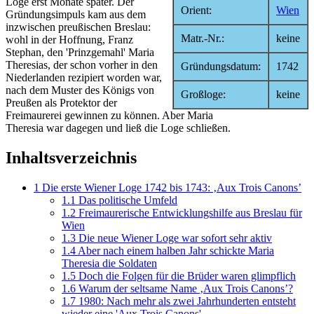
Loge erst Monate später. Der
Orient:
Wien
Gründungsimpuls kam aus dem
inzwischen preußischen Breslau:
Matr.-Nr.:
keine
wohl in der Hoffnung, Franz
Stephan, den 'Prinzgemahl' Maria
Theresias, der schon vorher in den
Gründungsdatum:
1742
Niederlanden rezipiert worden war,
nach dem Muster des Königs von
Großloge:
keine
Preußen als Protektor der
Freimaurerei gewinnen zu können. Aber Maria
Theresia war dagegen und ließ die Loge schließen.
Inhaltsverzeichnis
1
Die erste Wiener Loge 1742 bis 1743: ‚Aux Trois Canons’
1.1
Das politische Umfeld
1.2
Freimaurerische Entwicklungshilfe aus Breslau für
Wien
1.3
Die neue Wiener Loge war sofort sehr aktiv
1.4
Aber nach einem halben Jahr schickte Maria
Theresia die Soldaten
1.5
Doch die Folgen für die Brüder waren glimpflich
1.6
Warum der seltsame Name ‚Aux Trois Canons’?
1.7
1980: Nach mehr als zwei Jahrhunderten entsteht
wieder eine 'Aux Trois Canons'