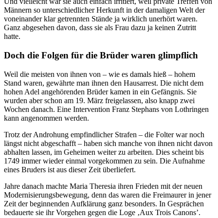
Und vielleicht war sie auch einfach irritiert, weil private Treffen von
Männern so unterschiedlicher Herkunft in der damaligen Welt der
voneinander klar getrennten Stände ja wirklich unerhört waren.
Ganz abgesehen davon, dass sie als Frau dazu ja keinen Zutritt
hatte.
Doch die Folgen für die Brüder waren glimpflich
Weil die meisten von ihnen von – wie es damals hieß – hohem
Stand waren, gewährte man ihnen den Hausarrest. Die nicht dem
hohen Adel angehörenden Brüder kamen in ein Gefängnis. Sie
wurden aber schon am 19. März freigelassen, also knapp zwei
Wochen danach. Eine Intervention Franz Stephans von Lothringen
kann angenommen werden.
Trotz der Androhung empfindlicher Strafen – die Folter war noch
längst nicht abgeschafft – haben sich manche von ihnen nicht davon
abhalten lassen, im Geheimen weiter zu arbeiten. Dies scheint bis
1749 immer wieder einmal vorgekommen zu sein. Die Aufnahme
eines Bruders ist aus dieser Zeit überliefert.
Jahre danach machte Maria Theresia ihren Frieden mit der neuen
Modernisierungsbewegung, denn das waren die Freimaurer in jener
Zeit der beginnenden Aufklärung ganz besonders. In Gesprächen
bedauerte sie ihr Vorgehen gegen die Loge ‚Aux Trois Canons’.