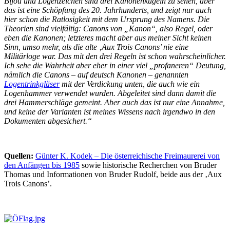
Bijou und Logenzeichen sind drei Kanonenkugeln zu sehen, aber
das ist eine Schöpfung des 20. Jahrhunderts, und zeigt nur auch
hier schon die Ratlosigkeit mit dem Ursprung des Namens. Die
Theorien sind vielfältig: Canons von „Kanon“, also Regel, oder
eben die Kanonen; letzteres macht aber aus meiner Sicht keinen
Sinn, umso mehr, als die alte ‚Aux Trois Canons’ nie eine
Militärloge war. Das mit den drei Regeln ist schon wahrscheinlicher.
Ich sehe die Wahrheit aber eher in einer viel „profaneren“ Deutung,
nämlich die Canons – auf deutsch Kanonen – genannten
Logentrinkgläser
mit der Verdickung unten, die auch wie ein
Logenhammer verwendet wurden. Abgeleitet sind dann damit die
drei Hammerschläge gemeint. Aber auch das ist nur eine Annahme,
und keine der Varianten ist meines Wissens nach irgendwo in den
Dokumenten abgesichert.“
Quellen:
Günter K. Kodek – Die österreichische Freimaurerei von
den Anfängen bis 1985
sowie historische Recherchen von Bruder
Thomas und Informationen von Bruder Rudolf, beide aus der ‚Aux
Trois Canons’.