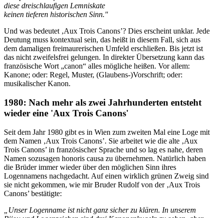
diese dreischlaufigen Lemniskate
keinen tieferen historischen Sinn."
Und was bedeutet ‚Aux Trois Canons’? Dies erscheint unklar. Jede
Deutung muss kontextual sein, das heißt in diesem Fall, sich aus
dem damaligen freimaurerischen Umfeld erschließen. Bis jetzt ist
das nicht zweifelsfrei gelungen. In direkter Übersetzung kann das
französische Wort „canon“ alles mögliche heißen. Vor allem:
Kanone; oder: Regel, Muster, (Glaubens-)Vorschrift; oder:
musikalischer Kanon.
1980: Nach mehr als zwei Jahrhunderten entsteht
wieder eine 'Aux Trois Canons'
Seit dem Jahr 1980 gibt es in Wien zum zweiten Mal eine Loge mit
dem Namen ‚Aux Trois Canons’. Sie arbeitet wie die alte ‚Aux
Trois Canons’ in französischer Sprache und so lag es nahe, deren
Namen sozusagen honoris causa zu übernehmen. Natürlich haben
die Brüder immer wieder über den möglichen Sinn ihres
Logennamens nachgedacht. Auf einen wirklich grünen Zweig sind
sie nicht gekommen, wie mir Bruder Rudolf von der ‚Aux Trois
Canons’ bestätigte:
„Unser Logenname ist nicht ganz sicher zu klären. In unserem