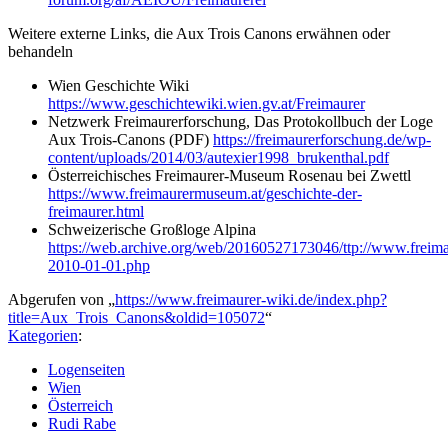
Weitere externe Links, die Aux Trois Canons erwähnen oder
behandeln
Wien Geschichte Wiki
https://www.geschichtewiki.wien.gv.at/Freimaurer
Netzwerk Freimaurerforschung, Das Protokollbuch der Loge
Aux Trois-Canons (PDF)
https://freimaurerforschung.de/wp-
content/uploads/2014/03/autexier1998_brukenthal.pdf
Österreichisches Freimaurer-Museum Rosenau bei Zwettl
https://www.freimaurermuseum.at/geschichte-der-
freimaurer.html
Schweizerische Großloge Alpina
https://web.archive.org/web/20160527173046/ttp://www.freimaure
2010-01-01.php
Abgerufen von „
https://www.freimaurer-wiki.de/index.php?
title=Aux_Trois_Canons&oldid=105072
“
Kategorien
:
Logenseiten
Wien
Österreich
Rudi Rabe