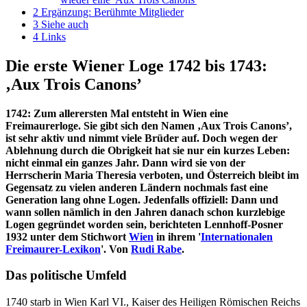
2
Ergänzung: Berühmte Mitglieder
3
Siehe auch
4
Links
Die erste Wiener Loge 1742 bis 1743:
‚Aux Trois Canons’
1742: Zum allerersten Mal entsteht in Wien eine
Freimaurerloge. Sie gibt sich den Namen ‚Aux Trois Canons’,
ist sehr aktiv und nimmt viele Brüder auf. Doch wegen der
Ablehnung durch die Obrigkeit hat sie nur ein kurzes Leben:
nicht einmal ein ganzes Jahr. Dann wird sie von der
Herrscherin Maria Theresia verboten, und Österreich bleibt im
Gegensatz zu vielen anderen Ländern nochmals fast eine
Generation lang ohne Logen. Jedenfalls offiziell: Dann und
wann sollen nämlich in den Jahren danach schon kurzlebige
Logen gegründet worden sein, berichteten Lennhoff-Posner
1932 unter dem Stichwort
Wien
in ihrem '
Internationalen
Freimaurer-Lexikon
'. Von
Rudi Rabe
.
Das politische Umfeld
1740 starb in Wien Karl VI., Kaiser des Heiligen Römischen Reichs