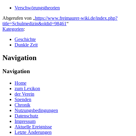
Verschwörungstheorien
Abgerufen von „
https://www.freimaurer-wiki.de/index.php?
title=Schulmedizin&oldid=98461
“
Kategorien
:
Geschichte
Dunkle Zeit
Navigation
Navigation
Home
zum Lexikon
der Verein
Spenden
Chronik
Nutzungsbedingungen
Datenschutz
Impressum
Aktuelle Ereignisse
Letzte Änderungen