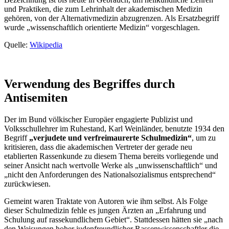
und Praktiken, die zum Lehrinhalt der akademischen Medizin
gehören, von der Alternativmedizin abzugrenzen. Als Ersatzbegriff
wurde „wissenschaftlich orientierte Medizin“ vorgeschlagen.
Quelle:
Wikipedia
Verwendung des Begriffes durch
Antisemiten
Der im Bund völkischer Europäer engagierte Publizist und
Volksschullehrer im Ruhestand, Karl Weinländer, benutzte 1934 den
Begriff
„verjudete und verfreimaurerte Schulmedizin“
, um zu
kritisieren, dass die akademischen Vertreter der gerade neu
etablierten Rassenkunde zu diesem Thema bereits vorliegende und
seiner Ansicht nach wertvolle Werke als „unwissenschaftlich“ und
„nicht den Anforderungen des Nationalsozialismus entsprechend“
zurückwiesen.
Gemeint waren Traktate von Autoren wie ihm selbst. Als Folge
dieser Schulmedizin fehle es jungen Ärzten an „Erfahrung und
Schulung auf rassekundlichem Gebiet“. Stattdessen hätten sie „nach
den Weisungen hoher judenfreundlicher Rassenwissenschaftler die