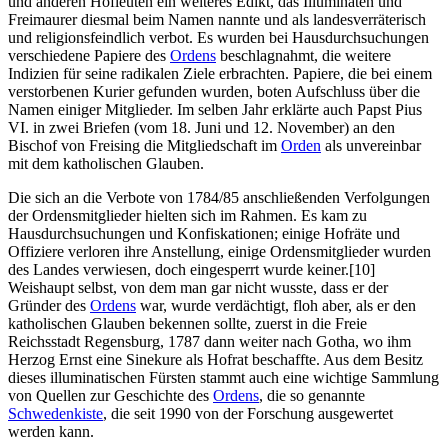
und anderen Hofleuten ein weiteres Edikt, das Illuminaten und
Freimaurer diesmal beim Namen nannte und als landesverräterisch
und religionsfeindlich verbot. Es wurden bei Hausdurchsuchungen
verschiedene Papiere des
Ordens
beschlagnahmt, die weitere
Indizien für seine radikalen Ziele erbrachten. Papiere, die bei einem
verstorbenen Kurier gefunden wurden, boten Aufschluss über die
Namen einiger Mitglieder. Im selben Jahr erklärte auch Papst Pius
VI. in zwei Briefen (vom 18. Juni und 12. November) an den
Bischof von Freising die Mitgliedschaft im
Orden
als unvereinbar
mit dem katholischen Glauben.
Die sich an die Verbote von 1784/85 anschließenden Verfolgungen
der Ordensmitglieder hielten sich im Rahmen. Es kam zu
Hausdurchsuchungen und Konfiskationen; einige Hofräte und
Offiziere verloren ihre Anstellung, einige Ordensmitglieder wurden
des Landes verwiesen, doch eingesperrt wurde keiner.[10]
Weishaupt selbst, von dem man gar nicht wusste, dass er der
Gründer des
Ordens
war, wurde verdächtigt, floh aber, als er den
katholischen Glauben bekennen sollte, zuerst in die Freie
Reichsstadt Regensburg, 1787 dann weiter nach Gotha, wo ihm
Herzog Ernst eine Sinekure als Hofrat beschaffte. Aus dem Besitz
dieses illuminatischen Fürsten stammt auch eine wichtige Sammlung
von Quellen zur Geschichte des
Ordens
, die so genannte
Schwedenkiste
, die seit 1990 von der Forschung ausgewertet
werden kann.