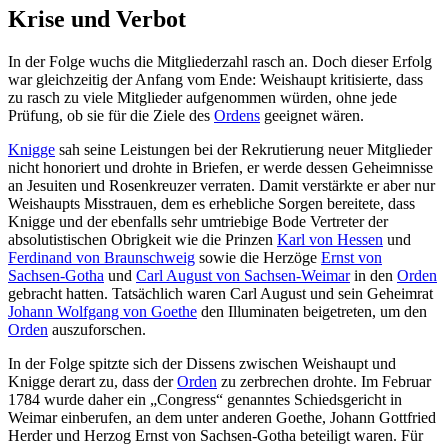
Krise und Verbot
In der Folge wuchs die Mitgliederzahl rasch an. Doch dieser Erfolg
war gleichzeitig der Anfang vom Ende: Weishaupt kritisierte, dass
zu rasch zu viele Mitglieder aufgenommen würden, ohne jede
Prüfung, ob sie für die Ziele des
Ordens
geeignet wären.
Knigge
sah seine Leistungen bei der Rekrutierung neuer Mitglieder
nicht honoriert und drohte in Briefen, er werde dessen Geheimnisse
an Jesuiten und Rosenkreuzer verraten. Damit verstärkte er aber nur
Weishaupts Misstrauen, dem es erhebliche Sorgen bereitete, dass
Knigge und der ebenfalls sehr umtriebige Bode Vertreter der
absolutistischen Obrigkeit wie die Prinzen
Karl von Hessen
und
Ferdinand von Braunschweig
sowie die Herzöge
Ernst von
Sachsen-Gotha
und
Carl August von Sachsen-Weimar
in den
Orden
gebracht hatten. Tatsächlich waren Carl August und sein Geheimrat
Johann Wolfgang von Goethe
den Illuminaten beigetreten, um den
Orden
auszuforschen.
In der Folge spitzte sich der Dissens zwischen Weishaupt und
Knigge derart zu, dass der
Orden
zu zerbrechen drohte. Im Februar
1784 wurde daher ein „Congress“ genanntes Schiedsgericht in
Weimar einberufen, an dem unter anderen Goethe, Johann Gottfried
Herder und Herzog Ernst von Sachsen-Gotha beteiligt waren. Für