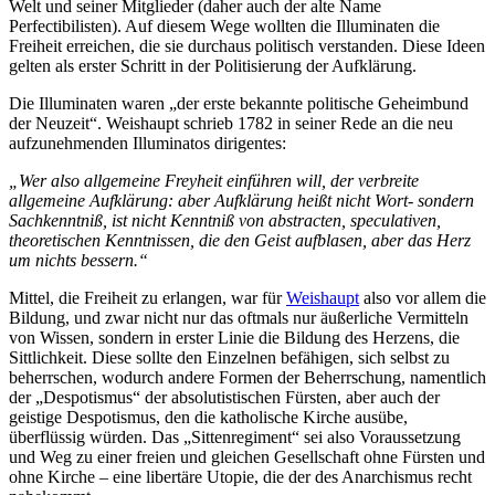
Welt und seiner Mitglieder (daher auch der alte Name
Perfectibilisten). Auf diesem Wege wollten die Illuminaten die
Freiheit erreichen, die sie durchaus politisch verstanden. Diese Ideen
gelten als erster Schritt in der Politisierung der Aufklärung.
Die Illuminaten waren „der erste bekannte politische Geheimbund
der Neuzeit“. Weishaupt schrieb 1782 in seiner Rede an die neu
aufzunehmenden Illuminatos dirigentes:
„Wer also allgemeine Freyheit einführen will, der verbreite
allgemeine Aufklärung: aber Aufklärung heißt nicht Wort- sondern
Sachkenntniß, ist nicht Kenntniß von abstracten, speculativen,
theoretischen Kenntnissen, die den Geist aufblasen, aber das Herz
um nichts bessern.“
Mittel, die Freiheit zu erlangen, war für
Weishaupt
also vor allem die
Bildung, und zwar nicht nur das oftmals nur äußerliche Vermitteln
von Wissen, sondern in erster Linie die Bildung des Herzens, die
Sittlichkeit. Diese sollte den Einzelnen befähigen, sich selbst zu
beherrschen, wodurch andere Formen der Beherrschung, namentlich
der „Despotismus“ der absolutistischen Fürsten, aber auch der
geistige Despotismus, den die katholische Kirche ausübe,
überflüssig würden. Das „Sittenregiment“ sei also Voraussetzung
und Weg zu einer freien und gleichen Gesellschaft ohne Fürsten und
ohne Kirche – eine libertäre Utopie, die der des Anarchismus recht