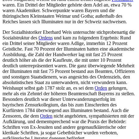
waren. Ein Drittel der Mitglieder gehörte dem Adel an, etwa 70 %
waren Akademiker. Schwerpunkte waren Bayern und die
thüringischen Kleinstaaten Weimar und Gotha; außerhalb des
Reiches lassen sich Illuminaten nur in der Schweiz nachweisen.
Der Sozialhistoriker Eberhard Weis untersuchte stichprobenartig die
Sozialstruktur des
Ordens
und kam zu folgendem Ergebnis: Rund
ein Drittel seiner Mitglieder waren Adlige, immerhin 12 Prozent
Geistliche. Fast 70 Prozent der Illuminaten hatten eine akademische
Ausbildung, die Zahl der Handwerker lag mit fast 25 Prozent
deutlich höher als die der Kaufleute, die mit unter 10 Prozent
deutlich unterrepräsentiert waren. Die ganz überwiegende Mehrheit
der Illuminaten mit fast 75 Prozent bestand aus Beamten, Offizieren
und sonstigen Staatsdienern, was angesichts des Ordensziels, den
absolutistischen Staat zu unterwandern, nicht verwundern kann.
Weishaupt selbst gab 1787 stolz an, es sei dem
Orden
gelungen,
mehr als ein Zehntel der höheren Beamtenschaft Bayerns zu stellen.
Besonders deutlich war dieser Unterwanderungserfolg im
bayrischen Zensurkollegium, das bis zum Einschreiten des
Kurfürsten 1784 überwiegend aus Illuminaten bestand. Auch die
Zensoren, die dem
Orden
nicht angehörten, sympathisierten mit der
Aufklärung, und dementsprechend war die Praxis der Behörde:
Schriften von Ex-Jesuiten und andere gegenaufklärerische oder
klerikale Schriften, ja sogar Gebetbücher wurden verboten,
aufklärerische Literatur dagegen befördert.