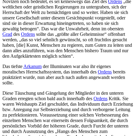
Novizen noch bedeutet, es sei keineswegs das Ziel des
Ordens
„die
weltlichen oder geistlichen Regierungen zu untergraben, sich der
Herrschaft der Welt zu bemächtigen und so weiter. Haben sie sich
unsere Gesellschaft unter diesem Gesichtspunkt vorgestellt, oder
sind sie in dieser Erwartung hineingetreten, so haben sie sich
gewaltig betrogen“. Das war die Unwahrheit, denn im obersten
Grad
des
Ordens
sollte das „größte aller Geheimnisse“ offenbart
werden, „das so viel sehnlich gewünscht, so oft fruchtlos gesucht
haben, [die] Kunst, Menschen zu regieren, zum Guten zu leiten und
dann alles anzuführen, was den Menschen bishero Traum und nur
den Aufgeklärtesten möglich schien“.
Das tiefste
Arkanum
der Illuminaten war also ihr eigenes
moralisches Herrschaftssystem, das innerhalb des
Ordens
bereits
praktiziert wurde, nun aber auch nach außen angewandt werden
sollte.
Diese Täuschung und Gängelung der Mitglieder in den unteren
Graden erregten schon bald auch innerhalb des
Ordens
Kritik. Sie
waren Weishaupts Ziel geschuldet, das Individuum durch Erziehung
bzw. Anregung zur Selbsterziehung und durch verborgene Leitung
zu perfektionieren. Voraussetzung einer solchen Verbesserung des
einzelnen Menschen war einerseits dessen Folgsamkeit, die durch
persönliches Vorbild der höheren Grade, durch Furcht der unteren
und durch Ausnutzung des „Hangs des Menschen zum