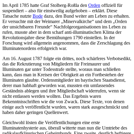
Im April 1785 hatte Graf Stolberg-Roßla den
Orden
offiziell für
suspendiert – also für einstweilig aufgehoben – erklärt. Diese
Tatsache nutzte
Bode
dazu, den Bund weiter am Leben zu erhalten.
Er versuchte mit der Weimarer „Minervalkirche“ und dem „Orden
der unsichtbaren Freunde“ Nachfolgeorganisationen ins Leben zu
rufen, musste aber in dem scharf anti-illuminatischen Klima der
Revolutionsjahre diese Bemühungen 1790 einstellen. In der
Forschung wird allgemein angenommen, dass die Zerschlagung des
Illuminatenordens erfolgreich war.
Am 16. August 1787 folgte ein drittes, noch schärferes Verbotsedikt,
das die Rekrutierung von Mitgliedern für Freimaurer und
Illuminaten gar unter Todesstrafe stellte, woraus man schließen
kann, dass man in Kreisen der Obrigkeit an ein Fortbestehen der
Illuminaten glaubte. Ordensmitglieder im bayrischen Staatsdienst,
derer man habhaft geworden war, mussten ein umfassendes
Geständnis ablegen und ihre Mitgliedschaft widerrufen, wenn sie
nicht entlassen werden wollten. Das Ergebnis waren
Bekenntnisschriften wie die von Zwack. Diese Texte, von denen
einige auch veröffentlicht wurden, waren stark ausgeschmückt und
haben daher geringen Quellenwert.
Gleichwohl lösten die Veröffentlichungen eine erste
Illuminatenhysterie aus, überall witterte man nun die Umtriebe des
radikalaufklärerischen Geheimbunds. Eine zweite, deutlich heftigere