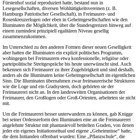
Fürstenhof sozial reproduziert hatte, bestand nun in
Lesegesellschaften, diversen Wohltätigkeitsvereinen (z. B.
Hamburgs Patriotischer Gesellschaft), in Freimaurer- und
Rosenkreuzerlogen oder eben in Geheimgesellschaften wie den
Illuminaten die Möglichkeit, über die Standesgrenzen hinweg auf
einem zumindest prinzipiell egalitären Niveau gesellig
zusammenzukommen.
Im Unterschied zu den anderen Formen dieser neuen Geselligkeit
aber hatten die Illuminaten ein explizit politisches Programm,
wohingegen bei Freimaurern etwa konfessionelle, religiöse oder
parteipolitische Streitgespräche bis heute unerwünscht sind. Auch
bekennen sich Freimaurer zu ihrer Zugehörigkeit und sind deshalb,
anders als die Illuminaten keine Geheimgesellschaft im eigentlichen
Sinn. Die Illuminaten übernahmen zwar freimaurerische Strukturen
wie die Loge und ein Gradsystem, doch gehörten sie der
Freimaurerei nicht an. In den landesweiten Organisationen der
Freimaurer, den Großlogen oder Groß-Orienten, arbeiteten sie nicht
mit.
Um die Freimaurerei besser unterwandern zu können, gab Knigge
bei seiner Ordensreform den Illuminaten eine an die Freimaurerei
angelehnte Struktur mit phantasievoll betitelten Graden, von denen
jeder ein eigenes Initiationsritual und eigene „Geheimnisse“ hatte,
die dem Initianden offenbart wurden: Eine „Pflanzschule“, die