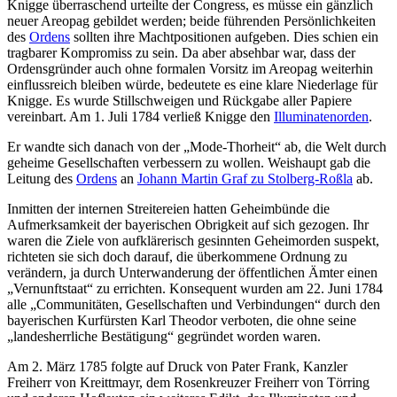
Knigge überraschend urteilte der Congress, es müsse ein gänzlich
neuer Areopag gebildet werden; beide führenden Persönlichkeiten
des
Ordens
sollten ihre Machtpositionen aufgeben. Dies schien ein
tragbarer Kompromiss zu sein. Da aber absehbar war, dass der
Ordensgründer auch ohne formalen Vorsitz im Areopag weiterhin
einflussreich bleiben würde, bedeutete es eine klare Niederlage für
Knigge. Es wurde Stillschweigen und Rückgabe aller Papiere
vereinbart. Am 1. Juli 1784 verließ Knigge den
Illuminatenorden
.
Er wandte sich danach von der „Mode-Thorheit“ ab, die Welt durch
geheime Gesellschaften verbessern zu wollen. Weishaupt gab die
Leitung des
Ordens
an
Johann Martin Graf zu Stolberg-Roßla
ab.
Inmitten der internen Streitereien hatten Geheimbünde die
Aufmerksamkeit der bayerischen Obrigkeit auf sich gezogen. Ihr
waren die Ziele von aufklärerisch gesinnten Geheimorden suspekt,
richteten sie sich doch darauf, die überkommene Ordnung zu
verändern, ja durch Unterwanderung der öffentlichen Ämter einen
„Vernunftstaat“ zu errichten. Konsequent wurden am 22. Juni 1784
alle „Communitäten, Gesellschaften und Verbindungen“ durch den
bayerischen Kurfürsten Karl Theodor verboten, die ohne seine
„landesherrliche Bestätigung“ gegründet worden waren.
Am 2. März 1785 folgte auf Druck von Pater Frank, Kanzler
Freiherr von Kreittmayr, dem Rosenkreuzer Freiherr von Törring