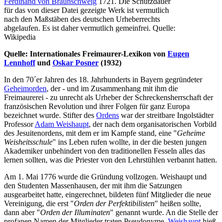
Ferdinand von Braunschweig
1721. Die Schutzdauer
für das von dieser Datei gezeigte Werk ist vermutlich
nach den Maßstäben des deutschen Urheberrechts
abgelaufen. Es ist daher vermutlich gemeinfrei. Quelle:
Wikipedia
Quelle: Internationales Freimaurer-Lexikon von
Eugen
Lennhoff
und
Oskar Posner
(1932)
In den 70´er Jahren des 18. Jahrhunderts in Bayern gegründeter
Geheimorden
, der - und im Zusammenhang mit ihm die
Freimaurerei - zu unrecht als Urheber der Schreckensherrschaft der
französischen Revolution und ihrer Folgen für ganz Europa
bezeichnet wurde. Stifter des
Ordens
war der streitbare Ingolstädter
Professor
Adam Weishaupt
, der nach dem organisatorischen Vorbild
des Jesuitenordens, mit dem er im Kampfe stand, eine "
Geheime
Weisheitsschule
" ins Leben rufen wollte, in der die besten jungen
Akademiker unbehindert von den traditionellen Fesseln alles das
lernen sollten, was die Priester von den Lehrstühlen verbannt hatten.
Am 1. Mai 1776 wurde die Gründung vollzogen. Weishaupt und
den Studenten Massenhausen, der mit ihm die Satzungen
ausgearbeitet hatte, eingerechnet, bildeten fünf Mitglieder die neue
Vereinigung, die erst "
Orden der Perfektibilisten
" heißen sollte,
dann aber "
Orden der Illuminaten
" genannt wurde. An die Stelle der
profanen Namen der Mitglieder traten Pseudonyme.
Weishaupt
hieß