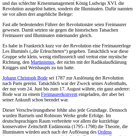
und das schlechte Krisenmanagement König Ludwigs XVI. die
Revolution ausgelöst hatten, sondern die Illuminaten. Dafür nannten
sie vor allem drei angebliche Belege:
Fast alle bedeutenden Führer der Revolutionäre seien Freimaurer
gewesen. Damit setzten sie gegen die historischen Tatsachen
Freimaurer und Illuminaten miteinander gleich.
Es habe in Frankreich kurz vor der Revolution eine Freimaurerloge
Les Illuminés („die Erleuchteten“) gegeben. Tatsächlich war diese
Gruppe sehr klein, wenig einflussreich und vertrat eine mystische
Richtung, den
Martinismus
, der nichts mit der Radikalaufklärung
Knigges und Weishaupts zu tun hatte.
Johann Christoph Bode
sei 1787 zur Auslösung der Revolution
nach Paris gereist. Tatsächlich war der Zweck seines Aufenthalts,
der nur vom 24. Juni bis zum 17. August währte, ein ganz anderer:
Bode war zu einem
Freimaurerkonvent
eingeladen, der aber bei
seiner Ankunft schon beendet war.
Dieser Verschwörungsthese fehlte also jede Grundlage. Dennoch
wurden Barruels und Robisons Werke große Erfolge. Im
deutschsprachigen Raum verbreitete vor allem die kurzlebige
konservative Zeitschrift Eudämonia (1795–1798) die Theorie, die
Illuminaten würden auch nach der Auflösung des
Ordens