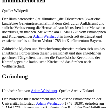
Illuminatenorden
Quelle: Wikipedia
Der Illuminatenorden (lat. illuminati „die Erleuchteten“) war eine
kurzlebige Geheimgesellschaft mit dem Ziel, durch Aufklärung und
sittliche Verbesserung die Herrschaft von Menschen über Menschen
überflüssig zu machen. Sie wurde am 1. Mai 1776 vom Philosophen
und Kirchenrechtler
Adam Weishaupt
in Ingolstadt gegründet und
existierte nur bis zu ihrem Verbot 1785 im Kurfürstentum Bayern.
Zahlreiche Mythen und Verschwörungstheorien ranken sich um das
angebliche Fortbestehen dieser Gesellschaft und ihre angeblichen
geheimen Tätigkeiten, darunter die Französische Revolution, der
Kampf gegen die katholische Kirche und das Streben nach
Weltherrschaft.
Gründung
Handschriften von
Adam Weishaupt
. Quelle: Archiv Estland
Der Professor für Kirchenrecht und praktische Philosophie an der
Universität Ingolstadt,
Adam Weishaupt
(1748–1830), gründete am
1. Mai 1776 mit zwei seiner Studenten den Bund der Perfektibilisten