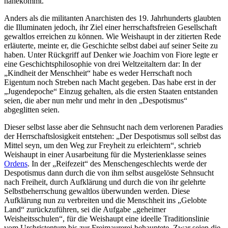
nahekommt.
Anders als die militanten Anarchisten des 19. Jahrhunderts glaubten
die Illuminaten jedoch, ihr Ziel einer herrschaftsfreien Gesellschaft
gewaltlos erreichen zu können. Wie Weishaupt in der zitierten Rede
erläuterte, meinte er, die Geschichte selbst dabei auf seiner Seite zu
haben. Unter Rückgriff auf Denker wie Joachim von Fiore legte er
eine Geschichtsphilosophie von drei Weltzeitaltern dar: In der
„Kindheit der Menschheit“ habe es weder Herrschaft noch
Eigentum noch Streben nach Macht gegeben. Das habe erst in der
„Jugendepoche“ Einzug gehalten, als die ersten Staaten entstanden
seien, die aber nun mehr und mehr in den „Despotismus“
abgeglitten seien.
Dieser selbst lasse aber die Sehnsucht nach dem verlorenen Paradies
der Herrschaftslosigkeit entstehen: „Der Despotismus soll selbst das
Mittel seyn, um den Weg zur Freyheit zu erleichtern“, schrieb
Weishaupt in einer Ausarbeitung für die Mysterienklasse seines
Ordens
. In der „Reifezeit“ des Menschengeschlechts werde der
Despotismus dann durch die von ihm selbst ausgelöste Sehnsucht
nach Freiheit, durch Aufklärung und durch die von ihr gelehrte
Selbstbeherrschung gewaltlos überwunden werden. Diese
Aufklärung nun zu verbreiten und die Menschheit ins „Gelobte
Land“ zurückzuführen, sei die Aufgabe „geheimer
Weisheitsschulen“, für die Weishaupt eine ideelle Traditionslinie
vom Urchristentum bis zur Freimaurerei behauptete. Zwar seien die