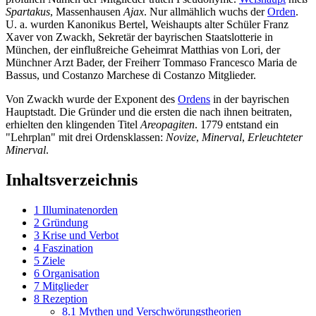
Spartakus
, Massenhausen
Ajax
. Nur allmählich wuchs der
Orden
.
U. a. wurden Kanonikus Bertel, Weishaupts alter Schüler Franz
Xaver von Zwackh, Sekretär der bayrischen Staatslotterie in
München, der einflußreiche Geheimrat Matthias von Lori, der
Münchner Arzt Bader, der Freiherr Tommaso Francesco Maria de
Bassus, und Costanzo Marchese di Costanzo Mitglieder.
Von Zwackh wurde der Exponent des
Ordens
in der bayrischen
Hauptstadt. Die Gründer und die ersten die nach ihnen beitraten,
erhielten den klingenden Titel
Areopagiten
. 1779 entstand ein
"Lehrplan" mit drei Ordensklassen:
Novize
,
Minerval
,
Erleuchteter
Minerval
.
Inhaltsverzeichnis
1
Illuminatenorden
2
Gründung
3
Krise und Verbot
4
Faszination
5
Ziele
6
Organisation
7
Mitglieder
8
Rezeption
8.1
Mythen und Verschwörungstheorien