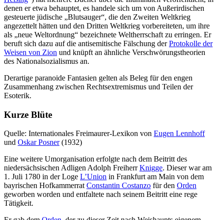
denen er etwa behauptet, es handele sich um von Außerirdischen
gesteuerte jüdische „Blutsauger“, die den Zweiten Weltkrieg
angezettelt hätten und den Dritten Weltkrieg vorbereiteten, um ihre
als „neue Weltordnung“ bezeichnete Weltherrschaft zu erringen. Er
beruft sich dazu auf die antisemitische Fälschung der
Protokolle der
Weisen von Zion
und knüpft an ähnliche Verschwörungstheorien
des Nationalsozialismus an.
Derartige paranoide Fantasien gelten als Beleg für den engen
Zusammenhang zwischen Rechtsextremismus und Teilen der
Esoterik.
Kurze Blüte
Quelle: Internationales Freimaurer-Lexikon von
Eugen Lennhoff
und
Oskar Posner
(1932)
Eine weitere Umorganisation erfolgte nach dem Beitritt des
niedersächsischen Adligen Adolph Freiherr
Knigge
. Dieser war am
1. Juli 1780 in der Loge
L’Union
in Frankfurt am Main von dem
bayrischen Hofkammerrat
Constantin Costanzo
für den
Orden
geworben worden und entfaltete nach seinem Beitritt eine rege
Tätigkeit.
Er gab dem
Orden
, der zu dieser Zeit nach Weishaupts eigenem