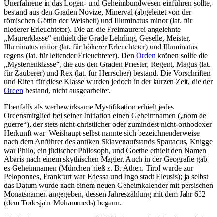
Unerfahrene in das Logen- und Geheimbundwesen einführen sollte,
bestand aus den Graden Novize, Minerval (abgeleitet von der
römischen Göttin der Weisheit) und Illuminatus minor (lat. für
niederer Erleuchteter). Die an die Freimaurerei angelehnte
„Maurerklasse“ enthielt die Grade Lehrling, Geselle, Meister,
Illuminatus maior (lat. für höherer Erleuchteter) und Illuminatus
regens (lat. für leitender Erleuchteter). Den
Orden
krönen sollte die
„Mysterienklasse“, die aus den Graden Priester, Regent, Magus (lat.
für Zauberer) und Rex (lat. für Herrscher) bestand. Die Vorschriften
und Riten für diese Klasse wurden jedoch in der kurzen Zeit, die der
Orden
bestand, nicht ausgearbeitet.
Ebenfalls als werbewirksame Mystifikation erhielt jedes
Ordensmitglied bei seiner Initiation einen Geheimnamen („nom de
guerre“), der stets nicht-christlicher oder zumindest nicht-orthodoxer
Herkunft war: Weishaupt selbst nannte sich bezeichnenderweise
nach dem Anführer des antiken Sklavenaufstands Spartacus, Knigge
war Philo, ein jüdischer Philosoph, und Goethe erhielt den Namen
Abaris nach einem skythischen Magier. Auch in der Geografie gab
es Geheimnamen (München hieß z. B. Athen, Tirol wurde zur
Peloponnes, Frankfurt war Edessa und Ingolstadt Eleusis); ja selbst
das Datum wurde nach einem neuen Geheimkalender mit persischen
Monatsnamen angegeben, dessen Jahreszählung mit dem Jahr 632
(dem Todesjahr Mohammeds) begann.