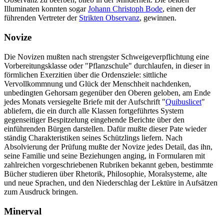
Illuminaten konnten sogar
Johann Christoph Bode
, einen der
führenden Vertreter der
Strikten Observanz
, gewinnen.
Novize
Die Novizen mußten nach strengster Schweigeverpflichtung eine
Vorbereitungsklasse oder "Pflanzschule" durchlaufen, in dieser in
förmlichen Exerzitien über die Ordensziele: sittliche
Vervollkommnung und Glück der Menschheit nachdenken,
unbedingten Gehorsam gegenüber den Oberen geloben, am Ende
jedes Monats versiegelte Briefe mit der Aufschrift "
Quibuslicet
"
abliefern, die ein durch alle Klassen fortgeführtes System
gegenseitiger Bespitzelung eingehende Berichte über den
einführenden Bürgen darstellen. Dafür mußte dieser Pate wieder
ständig Charakteristiken seines Schützlings liefern. Nach
Absolvierung der Prüfung mußte der Novize jedes Detail, das ihn,
seine Familie und seine Beziehungen anging, in Formularen mit
zahlreichen vorgeschriebenen Rubriken bekannt geben, bestimmte
Bücher studieren über Rhetorik, Philosophie, Moralsysteme, alte
und neue Sprachen, und den Niederschlag der Lektüre in Aufsätzen
zum Ausdruck bringen.
Minerval