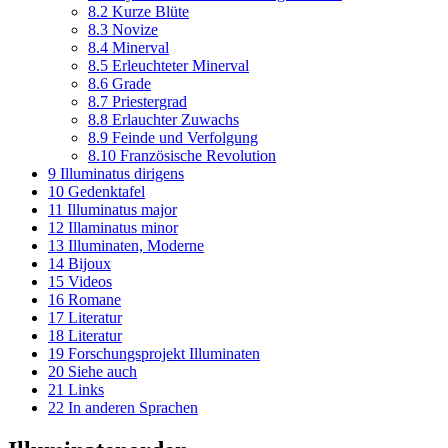
8.2
Kurze Blüte
8.3
Novize
8.4
Minerval
8.5
Erleuchteter Minerval
8.6
Grade
8.7
Priestergrad
8.8
Erlauchter Zuwachs
8.9
Feinde und Verfolgung
8.10
Französische Revolution
9
Illuminatus dirigens
10
Gedenktafel
11
Illuminatus major
12
Illaminatus minor
13
Illuminaten, Moderne
14
Bijoux
15
Videos
16
Romane
17
Literatur
18
Literatur
19
Forschungsprojekt Illuminaten
20
Siehe auch
21
Links
22
In anderen Sprachen