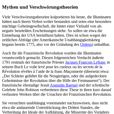
Mythen und Verschwörungstheorien
Viele Verschwörungstheorien kolportieren bis heute, die Illuminaten
hätten nach ihrem Verbot weiter bestanden und seien eine besonders
mächtige Geheimgesellschaft, die hinter einer Vielzahl von als
negativ beurteilten Erscheinungen stehe. So sollen sie etwa die
Entstehung der USA beeinflusst haben. Dies ist schon wegen der
zeitlichen Abfolge (der Amerikanische Unabhängigkeitskrieg
begann bereits 1775, also vor der Gründung des
Ordens
) unhaltbar.
Auch für die Französische Revolution wurden die Illuminaten
verantwortlich gemacht. Diesen folgenreichen Verdacht äußerte
1791 erstmals der französische Priester
Jacques François Lefranc
in
seinem Buch Le voile levé pour les curieux ou les secrets de la
Révolution révéles à l’aide de la franc-Maçonnerie (übersetzt etwa:
„Der Schleier gelüftet für die Neugierigen, oder die aufgedeckten
Geheimnisse der Revolution über die Hilfe der Freimaurerei“). Der
französische ehemalige Jesuit
Augustin Barruel
und der schottische
Gelehrte John Robison verbreiteten diese These in ihren kurz darauf
verfassten Werken über die Ursachen der Französischen Revolution.
Sie versuchten unabhängig voneinander nachzuweisen, dass nicht
etwa die andauernde Unterdrückung des Dritten Standes, die
Verbreitung der Ideale der Aufklärung, die Missernte des Vorjahres