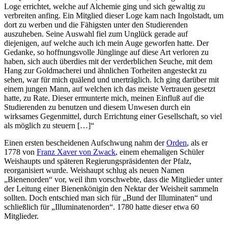
Loge errichtet, welche auf Alchemie ging und sich gewaltig zu
verbreiten anfing. Ein Mitglied dieser Loge kam nach Ingolstadt, um
dort zu werben und die Fähigsten unter den Studierenden
auszuheben. Seine Auswahl fiel zum Unglück gerade auf
diejenigen, auf welche auch ich mein Auge geworfen hatte. Der
Gedanke, so hoffnungsvolle Jünglinge auf diese Art verloren zu
haben, sich auch überdies mit der verderblichen Seuche, mit dem
Hang zur Goldmacherei und ähnlichen Torheiten angesteckt zu
sehen, war für mich quälend und unerträglich. Ich ging darüber mit
einem jungen Mann, auf welchen ich das meiste Vertrauen gesetzt
hatte, zu Rate. Dieser ermunterte mich, meinen Einfluß auf die
Studierenden zu benutzen und diesem Unwesen durch ein
wirksames Gegenmittel, durch Errichtung einer Gesellschaft, so viel
als möglich zu steuern […]“
Einen ersten bescheidenen Aufschwung nahm der
Orden
, als er
1778 von
Franz Xaver von Zwack
, einem ehemaligen Schüler
Weishaupts und späteren Regierungspräsidenten der Pfalz,
reorganisiert wurde. Weishaupt schlug als neuen Namen
„Bienenorden“ vor, weil ihm vorschwebte, dass die Mitglieder unter
der Leitung einer Bienenkönigin den Nektar der Weisheit sammeln
sollten. Doch entschied man sich für „Bund der Illuminaten“ und
schließlich für „Illuminatenorden“. 1780 hatte dieser etwa 60
Mitglieder.