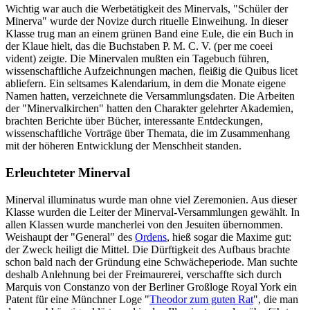
Wichtig war auch die Werbetätigkeit des Minervals, "Schüler der
Minerva" wurde der Novize durch rituelle Einweihung. In dieser
Klasse trug man an einem grünen Band eine Eule, die ein Buch in
der Klaue hielt, das die Buchstaben P. M. C. V. (per me coeei
vident) zeigte. Die Minervalen mußten ein Tagebuch führen,
wissenschaftliche Aufzeichnungen machen, fleißig die Quibus licet
abliefern. Ein seltsames Kalendarium, in dem die Monate eigene
Namen hatten, verzeichnete die Versammlungsdaten. Die Arbeiten
der "Minervalkirchen" hatten den Charakter gelehrter Akademien,
brachten Berichte über Bücher, interessante Entdeckungen,
wissenschaftliche Vorträge über Themata, die im Zusammenhang
mit der höheren Entwicklung der Menschheit standen.
Erleuchteter Minerval
Minerval illuminatus wurde man ohne viel Zeremonien. Aus dieser
Klasse wurden die Leiter der Minerval-Versammlungen gewählt. In
allen Klassen wurde mancherlei von den Jesuiten übernommen.
Weishaupt der "General" des
Ordens
, hieß sogar die Maxime gut:
der Zweck heiligt die Mittel. Die Dürftigkeit des Aufbaus brachte
schon bald nach der Gründung eine Schwächeperiode. Man suchte
deshalb Anlehnung bei der Freimaurerei, verschaffte sich durch
Marquis von Constanzo von der Berliner Großloge Royal York ein
Patent für eine Münchner Loge "
Theodor zum guten Rat
", die man