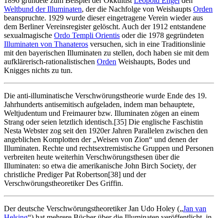
1896 gründete zum Beispiel der Okkultist
Leopold Engel
den
Weltbund der Illuminaten
, der die Nachfolge von Weishaupts
Orden
beanspruchte. 1929 wurde dieser eingetragene Verein wieder aus
dem Berliner Vereinsregister gelöscht. Auch der 1912 entstandene
sexualmagische
Ordo Templi Orientis
oder die 1978 gegründeten
Illuminaten von Thanateros
versuchen, sich in eine Traditionslinie
mit den bayerischen Illuminaten zu stellen, doch haben sie mit dem
aufklärerisch-rationalistischen
Orden
Weishaupts, Bodes und
Knigges nichts zu tun.
Die anti-illuminatische Verschwörungstheorie wurde Ende des 19.
Jahrhunderts antisemitisch aufgeladen, indem man behauptete,
Weltjudentum und Freimaurer bzw. Illuminaten zögen an einem
Strang oder seien letztlich identisch.[35] Die englische Faschistin
Nesta Webster zog seit den 1920er Jahren Parallelen zwischen den
angeblichen Komplotten der „Weisen von Zion“ und denen der
Illuminaten. Rechte und rechtsextremistische Gruppen und Personen
verbreiten heute weiterhin Verschwörungsthesen über die
Illuminaten: so etwa die amerikanische John Birch Society, der
christliche Prediger Pat Robertson[38] und der
Verschwörungstheoretiker Des Griffin.
Der deutsche Verschwörungstheoretiker Jan Udo Holey („
Jan van
Helsing
“) hat mehrere Bücher über die Illuminaten veröffentlicht, in