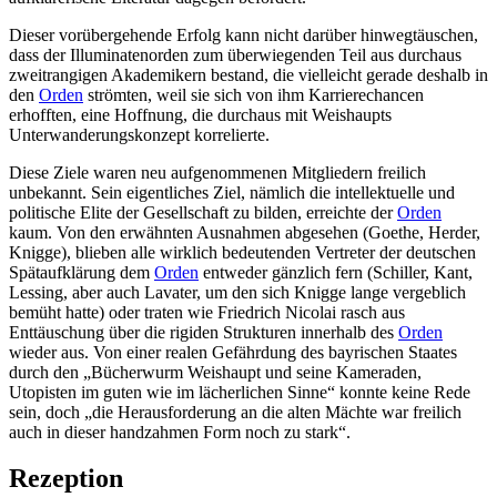
Dieser vorübergehende Erfolg kann nicht darüber hinwegtäuschen,
dass der Illuminatenorden zum überwiegenden Teil aus durchaus
zweitrangigen Akademikern bestand, die vielleicht gerade deshalb in
den
Orden
strömten, weil sie sich von ihm Karrierechancen
erhofften, eine Hoffnung, die durchaus mit Weishaupts
Unterwanderungskonzept korrelierte.
Diese Ziele waren neu aufgenommenen Mitgliedern freilich
unbekannt. Sein eigentliches Ziel, nämlich die intellektuelle und
politische Elite der Gesellschaft zu bilden, erreichte der
Orden
kaum. Von den erwähnten Ausnahmen abgesehen (Goethe, Herder,
Knigge), blieben alle wirklich bedeutenden Vertreter der deutschen
Spätaufklärung dem
Orden
entweder gänzlich fern (Schiller, Kant,
Lessing, aber auch Lavater, um den sich Knigge lange vergeblich
bemüht hatte) oder traten wie Friedrich Nicolai rasch aus
Enttäuschung über die rigiden Strukturen innerhalb des
Orden
wieder aus. Von einer realen Gefährdung des bayrischen Staates
durch den „Bücherwurm Weishaupt und seine Kameraden,
Utopisten im guten wie im lächerlichen Sinne“ konnte keine Rede
sein, doch „die Herausforderung an die alten Mächte war freilich
auch in dieser handzahmen Form noch zu stark“.
Rezeption