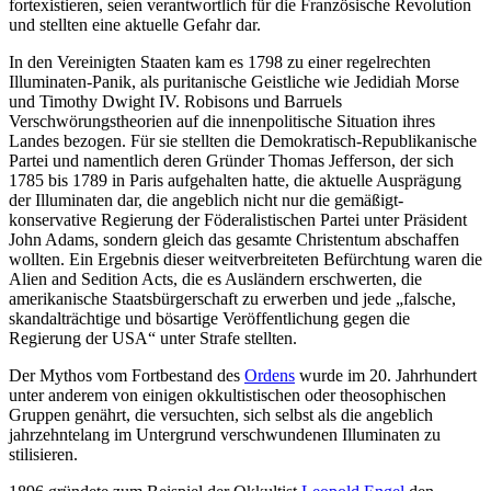
fortexistieren, seien verantwortlich für die Französische Revolution
und stellten eine aktuelle Gefahr dar.
In den Vereinigten Staaten kam es 1798 zu einer regelrechten
Illuminaten-Panik, als puritanische Geistliche wie Jedidiah Morse
und Timothy Dwight IV. Robisons und Barruels
Verschwörungstheorien auf die innenpolitische Situation ihres
Landes bezogen. Für sie stellten die Demokratisch-Republikanische
Partei und namentlich deren Gründer Thomas Jefferson, der sich
1785 bis 1789 in Paris aufgehalten hatte, die aktuelle Ausprägung
der Illuminaten dar, die angeblich nicht nur die gemäßigt-
konservative Regierung der Föderalistischen Partei unter Präsident
John Adams, sondern gleich das gesamte Christentum abschaffen
wollten. Ein Ergebnis dieser weitverbreiteten Befürchtung waren die
Alien and Sedition Acts, die es Ausländern erschwerten, die
amerikanische Staatsbürgerschaft zu erwerben und jede „falsche,
skandalträchtige und bösartige Veröffentlichung gegen die
Regierung der USA“ unter Strafe stellten.
Der Mythos vom Fortbestand des
Ordens
wurde im 20. Jahrhundert
unter anderem von einigen okkultistischen oder theosophischen
Gruppen genährt, die versuchten, sich selbst als die angeblich
jahrzehntelang im Untergrund verschwundenen Illuminaten zu
stilisieren.