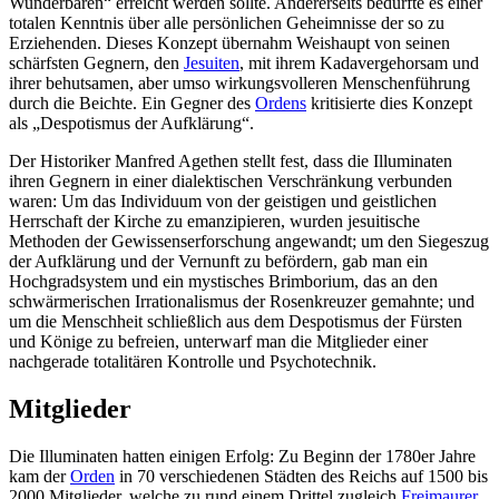
Wunderbaren“ erreicht werden sollte. Andererseits bedurfte es einer
totalen Kenntnis über alle persönlichen Geheimnisse der so zu
Erziehenden. Dieses Konzept übernahm Weishaupt von seinen
schärfsten Gegnern, den
Jesuiten
, mit ihrem Kadavergehorsam und
ihrer behutsamen, aber umso wirkungsvolleren Menschenführung
durch die Beichte. Ein Gegner des
Ordens
kritisierte dies Konzept
als „Despotismus der Aufklärung“.
Der Historiker Manfred Agethen stellt fest, dass die Illuminaten
ihren Gegnern in einer dialektischen Verschränkung verbunden
waren: Um das Individuum von der geistigen und geistlichen
Herrschaft der Kirche zu emanzipieren, wurden jesuitische
Methoden der Gewissenserforschung angewandt; um den Siegeszug
der Aufklärung und der Vernunft zu befördern, gab man ein
Hochgradsystem und ein mystisches Brimborium, das an den
schwärmerischen Irrationalismus der Rosenkreuzer gemahnte; und
um die Menschheit schließlich aus dem Despotismus der Fürsten
und Könige zu befreien, unterwarf man die Mitglieder einer
nachgerade totalitären Kontrolle und Psychotechnik.
Mitglieder
Die Illuminaten hatten einigen Erfolg: Zu Beginn der 1780er Jahre
kam der
Orden
in 70 verschiedenen Städten des Reichs auf 1500 bis
2000 Mitglieder, welche zu rund einem Drittel zugleich
Freimaurer