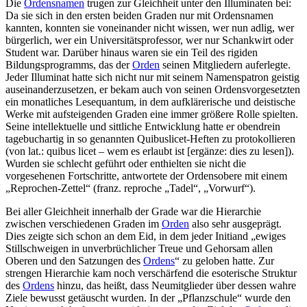
Die
Ordensnamen
trugen zur Gleichheit unter den Illuminaten bei:
Da sie sich in den ersten beiden Graden nur mit Ordensnamen
kannten, konnten sie voneinander nicht wissen, wer nun adlig, wer
bürgerlich, wer ein Universitätsprofessor, wer nur Schankwirt oder
Student war. Darüber hinaus waren sie ein Teil des rigiden
Bildungsprogramms, das der
Orden
seinen Mitgliedern auferlegte.
Jeder Illuminat hatte sich nicht nur mit seinem Namenspatron geistig
auseinanderzusetzen, er bekam auch von seinen Ordensvorgesetzten
ein monatliches Lesequantum, in dem aufklärerische und deistische
Werke mit aufsteigenden Graden eine immer größere Rolle spielten.
Seine intellektuelle und sittliche Entwicklung hatte er obendrein
tagebuchartig in so genannten Quibuslicet-Heften zu protokollieren
(von lat.: quibus licet – wem es erlaubt ist [ergänze: dies zu lesen]).
Wurden sie schlecht geführt oder enthielten sie nicht die
vorgesehenen Fortschritte, antwortete der Ordensobere mit einem
„Reprochen-Zettel“ (franz. reproche „Tadel“, „Vorwurf“).
Bei aller Gleichheit innerhalb der Grade war die Hierarchie
zwischen verschiedenen Graden im
Orden
also sehr ausgeprägt.
Dies zeigte sich schon an dem Eid, in dem jeder Initiand „ewiges
Stillschweigen in unverbrüchlicher Treue und Gehorsam allen
Oberen und den Satzungen des
Ordens
“ zu geloben hatte. Zur
strengen Hierarchie kam noch verschärfend die esoterische Struktur
des
Ordens
hinzu, das heißt, dass Neumitglieder über dessen wahre
Ziele bewusst getäuscht wurden. In der „Pflanzschule“ wurde den