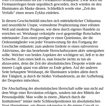
Freimaurerlogen heute unpolitisch geworden, doch würden sie den
Illuminaten als Maske dienen. Schließlich werde eine „Zeit des
Verfalls“ einen neuen Zyklus einleiten.
In diesem Geschichtsbild mischen sich mittelalterlicher Chiliasmus
und neuzeitliche Utopie, vormoderne Prophezeiung einer erlösten
Welt und moderne Prognose, wie diese durch eigenes Handeln zu
erreichen sei. Weishaupt verknüpfte zwei gegenteilige Botschaften
miteinander: Zum einen predigte er einen Quietismus, der die
Ordensmitglieder von jeder Verantwortung für den Fortgang der
Geschichte entlastete; zum anderen forderte er einen subversiven
Aktivismus, der das bestehende Herrschaftssystem aktiv untergraben
sollte. Welcher von beiden Aspekten der wichtigere sei, ließ er in der
Schwebe. Zum einen hieß es, man brauche nichts zu tun als
abzuwarten, denn die Zeit der absolutistischen Despotie würde aus
innerer Logik quasi von alleine zu Ende gehen. Auf der anderen
Seite behauptete Weishaupt, die Illuminaten würden allein durch
ihre Tätigkeit, ja durch ihr bloßes Vorhandensein, an der Aufhebung
der Despotien mitwirken.
Die Abschaffung der absolutistischen Herrschaft sollte nun nicht auf
dem Wege einer Revolution erfolgen, sondern mit den Mitteln der
Personalpolitik: Man wollte in einem „Marsch durch die
Institutionen“ immer mehr Schlüsselpositionen im absolutistischen
Staat übernehmen, um diesen sukzessive in die eigene Gewalt zu