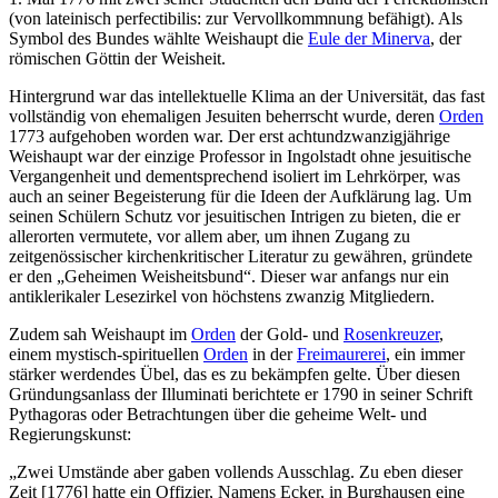
(von lateinisch perfectibilis: zur Vervollkommnung befähigt). Als
Symbol des Bundes wählte Weishaupt die
Eule der Minerva
, der
römischen Göttin der Weisheit.
Hintergrund war das intellektuelle Klima an der Universität, das fast
vollständig von ehemaligen Jesuiten beherrscht wurde, deren
Orden
1773 aufgehoben worden war. Der erst achtundzwanzigjährige
Weishaupt war der einzige Professor in Ingolstadt ohne jesuitische
Vergangenheit und dementsprechend isoliert im Lehrkörper, was
auch an seiner Begeisterung für die Ideen der Aufklärung lag. Um
seinen Schülern Schutz vor jesuitischen Intrigen zu bieten, die er
allerorten vermutete, vor allem aber, um ihnen Zugang zu
zeitgenössischer kirchenkritischer Literatur zu gewähren, gründete
er den „Geheimen Weisheitsbund“. Dieser war anfangs nur ein
antiklerikaler Lesezirkel von höchstens zwanzig Mitgliedern.
Zudem sah Weishaupt im
Orden
der Gold- und
Rosenkreuzer
,
einem mystisch-spirituellen
Orden
in der
Freimaurerei
, ein immer
stärker werdendes Übel, das es zu bekämpfen gelte. Über diesen
Gründungsanlass der Illuminati berichtete er 1790 in seiner Schrift
Pythagoras oder Betrachtungen über die geheime Welt- und
Regierungskunst:
„Zwei Umstände aber gaben vollends Ausschlag. Zu eben dieser
Zeit [1776] hatte ein Offizier, Namens Ecker, in Burghausen eine