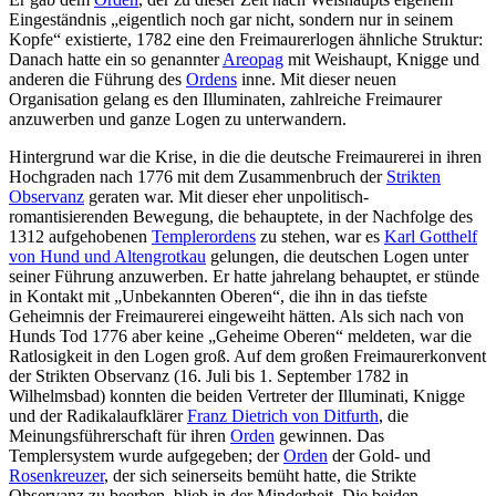
Eingeständnis „eigentlich noch gar nicht, sondern nur in seinem
Kopfe“ existierte, 1782 eine den Freimaurerlogen ähnliche Struktur:
Danach hatte ein so genannter
Areopag
mit Weishaupt, Knigge und
anderen die Führung des
Ordens
inne. Mit dieser neuen
Organisation gelang es den Illuminaten, zahlreiche Freimaurer
anzuwerben und ganze Logen zu unterwandern.
Hintergrund war die Krise, in die die deutsche Freimaurerei in ihren
Hochgraden nach 1776 mit dem Zusammenbruch der
Strikten
Observanz
geraten war. Mit dieser eher unpolitisch-
romantisierenden Bewegung, die behauptete, in der Nachfolge des
1312 aufgehobenen
Templerordens
zu stehen, war es
Karl Gotthelf
von Hund und Altengrotkau
gelungen, die deutschen Logen unter
seiner Führung anzuwerben. Er hatte jahrelang behauptet, er stünde
in Kontakt mit „Unbekannten Oberen“, die ihn in das tiefste
Geheimnis der Freimaurerei eingeweiht hätten. Als sich nach von
Hunds Tod 1776 aber keine „Geheime Oberen“ meldeten, war die
Ratlosigkeit in den Logen groß. Auf dem großen Freimaurerkonvent
der Strikten Observanz (16. Juli bis 1. September 1782 in
Wilhelmsbad) konnten die beiden Vertreter der Illuminati, Knigge
und der Radikalaufklärer
Franz Dietrich von Ditfurth
, die
Meinungsführerschaft für ihren
Orden
gewinnen. Das
Templersystem wurde aufgegeben; der
Orden
der Gold- und
Rosenkreuzer
, der sich seinerseits bemüht hatte, die Strikte
Observanz zu beerben, blieb in der Minderheit. Die beiden