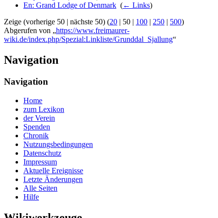
En: Grand Lodge of Denmark
‎
(
← Links
)
Zeige (
vorherige 50
|
nächste 50
) (
20
|
50
|
100
|
250
|
500
)
Abgerufen von „
https://www.freimaurer-
wiki.de/index.php/Spezial:Linkliste/Grunddal_Sjallung
“
Navigation
Navigation
Home
zum Lexikon
der Verein
Spenden
Chronik
Nutzungsbedingungen
Datenschutz
Impressum
Aktuelle Ereignisse
Letzte Änderungen
Alle Seiten
Hilfe
Wikiwerkzeuge