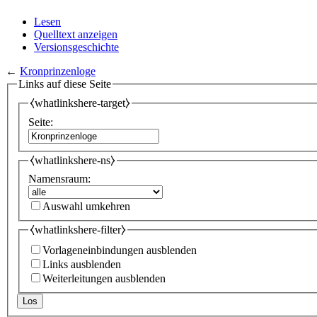
Lesen
Quelltext anzeigen
Versionsgeschichte
←
Kronprinzenloge
Links auf diese Seite
⧼whatlinkshere-target⧽
Seite:
⧼whatlinkshere-ns⧽
Namensraum:
Auswahl umkehren
⧼whatlinkshere-filter⧽
Vorlageneinbindungen ausblenden
Links ausblenden
Weiterleitungen ausblenden
Los