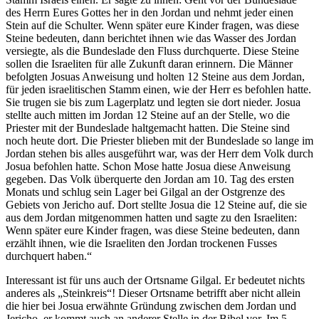
des Herrn Eures Gottes her in den Jordan und nehmt jeder einen
Stein auf die Schulter. Wenn später eure Kinder fragen, was diese
Steine bedeuten, dann berichtet ihnen wie das Wasser des Jordan
versiegte, als die Bundeslade den Fluss durchquerte. Diese Steine
sollen die Israeliten für alle Zukunft daran erinnern. Die Männer
befolgten Josuas Anweisung und holten 12 Steine aus dem Jordan,
für jeden israelitischen Stamm einen, wie der Herr es befohlen hatte.
Sie trugen sie bis zum Lagerplatz und legten sie dort nieder. Josua
stellte auch mitten im Jordan 12 Steine auf an der Stelle, wo die
Priester mit der Bundeslade haltgemacht hatten. Die Steine sind
noch heute dort. Die Priester blieben mit der Bundeslade so lange im
Jordan stehen bis alles ausgeführt war, was der Herr dem Volk durch
Josua befohlen hatte. Schon Mose hatte Josua diese Anweisung
gegeben. Das Volk überquerte den Jordan am 10. Tag des ersten
Monats und schlug sein Lager bei Gilgal an der Ostgrenze des
Gebiets von Jericho auf. Dort stellte Josua die 12 Steine auf, die sie
aus dem Jordan mitgenommen hatten und sagte zu den Israeliten:
Wenn später eure Kinder fragen, was diese Steine bedeuten, dann
erzählt ihnen, wie die Israeliten den Jordan trockenen Fusses
durchquert haben.“
Interessant ist für uns auch der Ortsname Gilgal. Er bedeutet nichts
anderes als „Steinkreis“! Dieser Ortsname betrifft aber nicht allein
die hier bei Josua erwähnte Gründung zwischen dem Jordan und
Jericho, er kommt auch an anderer Stelle in der Bibel vor. Im 5.