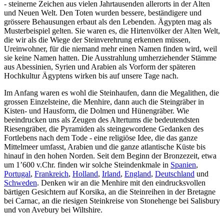
- steinerne Zeichen aus vielen Jahrtausenden allerorts in der Alten
und Neuen Welt. Den Toten wurden bessere, beständigere und
grössere Behausungen erbaut als den Lebenden. Ägypten mag als
Musterbeispiel gelten. Sie waren es, die Hirtenvölker der Alten Welt,
die wir als die Wiege der Steinverehrung erkennen müssen,
Ureinwohner, für die niemand mehr einen Namen finden wird, weil
sie keine Namen hatten. Die Ausstrahlung umherziehender Stämme
aus Abessinien, Syrien und Arabien als Vorform der späteren
Hochkultur Ägyptens wirken bis auf unsere Tage nach.
Im Anfang waren es wohl die Steinhaufen, dann die Megalithen, die
grossen Einzelsteine, die Menhire, dann auch die Steingräber in
Kisten- und Hausform, die Dolmen und Hünengräber. Wie
beeindrucken uns als Zeugen des Altertums die bedeutendsten
Riesengräber, die Pyramiden als steingewordene Gedanken des
Fortlebens nach dem Tode - eine religiöse Idee, die das ganze
Mittelmeer umfasst, Arabien und die ganze atlantische Küste bis
hinauf in den hohen Norden. Seit dem Beginn der Bronzezeit, etwa
um 1’600 v.Chr. finden wir solche Steindenkmale in
Spanien
,
Portugal
,
Frankreich
,
Holland
,
Irland
,
England
,
Deutschland
und
Schweden
. Denken wir an die Menhire mit den eindrucksvollen
bärtigen Gesichtern auf Korsika, an die Steinreihen in der Bretagne
bei Carnac, an die riesigen Steinkreise von Stonehenge bei Salisbury
und von Avebury bei Wiltshire.