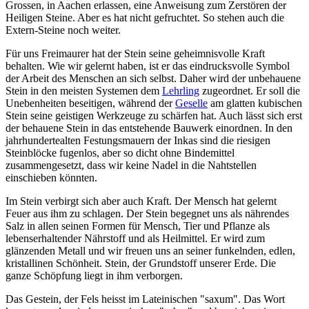
Grossen, in Aachen erlassen, eine Anweisung zum Zerstören der
Heiligen Steine. Aber es hat nicht gefruchtet. So stehen auch die
Extern-Steine noch weiter.
Für uns Freimaurer hat der Stein seine geheimnisvolle Kraft
behalten. Wie wir gelernt haben, ist er das eindrucksvolle Symbol
der Arbeit des Menschen an sich selbst. Daher wird der unbehauene
Stein in den meisten Systemen dem
Lehrling
zugeordnet. Er soll die
Unebenheiten beseitigen, während der
Geselle
am glatten kubischen
Stein seine geistigen Werkzeuge zu schärfen hat. Auch lässt sich erst
der behauene Stein in das entstehende Bauwerk einordnen. In den
jahrhundertealten Festungsmauern der Inkas sind die riesigen
Steinblöcke fugenlos, aber so dicht ohne Bindemittel
zusammengesetzt, dass wir keine Nadel in die Nahtstellen
einschieben könnten.
Im Stein verbirgt sich aber auch Kraft. Der Mensch hat gelernt
Feuer aus ihm zu schlagen. Der Stein begegnet uns als nährendes
Salz in allen seinen Formen für Mensch, Tier und Pflanze als
lebenserhaltender Nährstoff und als Heilmittel. Er wird zum
glänzenden Metall und wir freuen uns an seiner funkelnden, edlen,
kristallinen Schönheit. Stein, der Grundstoff unserer Erde. Die
ganze Schöpfung liegt in ihm verborgen.
Das Gestein, der Fels heisst im Lateinischen "saxum". Das Wort