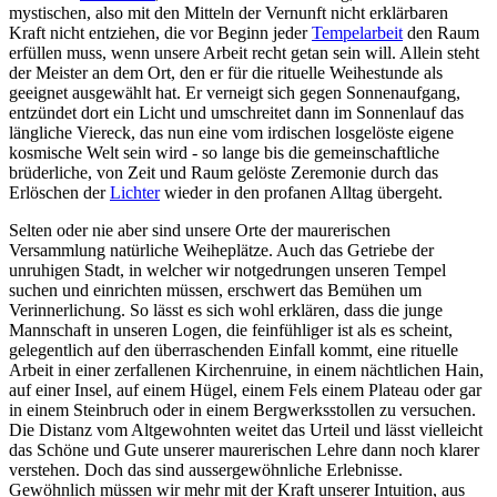
mystischen, also mit den Mitteln der Vernunft nicht erklärbaren
Kraft nicht entziehen, die vor Beginn jeder
Tempelarbeit
den Raum
erfüllen muss, wenn unsere Arbeit recht getan sein will. Allein steht
der Meister an dem Ort, den er für die rituelle Weihestunde als
geeignet ausgewählt hat. Er verneigt sich gegen Sonnenaufgang,
entzündet dort ein Licht und umschreitet dann im Sonnenlauf das
längliche Viereck, das nun eine vom irdischen losgelöste eigene
kosmische Welt sein wird - so lange bis die gemeinschaftliche
brüderliche, von Zeit und Raum gelöste Zeremonie durch das
Erlöschen der
Lichter
wieder in den profanen Alltag übergeht.
Selten oder nie aber sind unsere Orte der maurerischen
Versammlung natürliche Weiheplätze. Auch das Getriebe der
unruhigen Stadt, in welcher wir notgedrungen unseren Tempel
suchen und einrichten müssen, erschwert das Bemühen um
Verinnerlichung. So lässt es sich wohl erklären, dass die junge
Mannschaft in unseren Logen, die feinfühliger ist als es scheint,
gelegentlich auf den überraschenden Einfall kommt, eine rituelle
Arbeit in einer zerfallenen Kirchenruine, in einem nächtlichen Hain,
auf einer Insel, auf einem Hügel, einem Fels einem Plateau oder gar
in einem Steinbruch oder in einem Bergwerksstollen zu versuchen.
Die Distanz vom Altgewohnten weitet das Urteil und lässt vielleicht
das Schöne und Gute unserer maurerischen Lehre dann noch klarer
verstehen. Doch das sind aussergewöhnliche Erlebnisse.
Gewöhnlich müssen wir mehr mit der Kraft unserer Intuition, aus