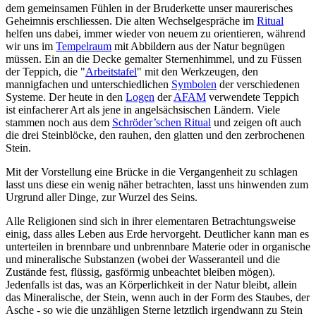
dem gemeinsamen Fühlen in der Bruderkette unser maurerisches
Geheimnis erschliessen. Die alten Wechselgespräche im
Ritual
helfen uns dabei, immer wieder von neuem zu orientieren, während
wir uns im
Tempelraum
mit Abbildern aus der Natur begnügen
müssen. Ein an die Decke gemalter Sternenhimmel, und zu Füssen
der Teppich, die "
Arbeitstafel
" mit den Werkzeugen, den
mannigfachen und unterschiedlichen
Symbolen
der verschiedenen
Systeme. Der heute in den
Logen
der
AFAM
verwendete Teppich
ist einfacherer Art als jene in angelsächsischen Ländern. Viele
stammen noch aus dem
Schröder’schen Ritual
und zeigen oft auch
die drei Steinblöcke, den rauhen, den glatten und den zerbrochenen
Stein.
Mit der Vorstellung eine Brücke in die Vergangenheit zu schlagen
lasst uns diese ein wenig näher betrachten, lasst uns hinwenden zum
Urgrund aller Dinge, zur Wurzel des Seins.
Alle Religionen sind sich in ihrer elementaren Betrachtungsweise
einig, dass alles Leben aus Erde hervorgeht. Deutlicher kann man es
unterteilen in brennbare und unbrennbare Materie oder in organische
und mineralische Substanzen (wobei der Wasseranteil und die
Zustände fest, flüssig, gasförmig unbeachtet bleiben mögen).
Jedenfalls ist das, was an Körperlichkeit in der Natur bleibt, allein
das Mineralische, der Stein, wenn auch in der Form des Staubes, der
Asche - so wie die unzähligen Sterne letztlich irgendwann zu Stein