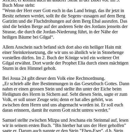
Buch Mose steht:
"Wenn der Herr euer Gott euch in das Land bringt, das ihr jetzt in
Besitz nehmen werdet, sollt ihr die Segens¬zusagen auf dem Berg
Garizim und die Fluchdrohungen auf dem Berg Ebal ausrufen. Das
sind die beiden Berge auf der anderen Seite des Jordans jenseits der
Strasse, die durch die Jordan-Niederung führt, in der Nähe der
heiligen Bäume bei Gilgal“.
Allem Anschein nach befand sich dort also ein heiliger Hain mit
einer Steinkreissetzung, die wir uns so ähnlich wie in Stonehenge
vorstellen dürfen. Im 2. Buch der Könige wird ein weiterer Ort
Gilgal erwähnt. Dort wurde der Prophet Elia durch einen mächtigen
Sturm in den Himmel geholt.
Bei Josua 24 gibt dieser dem Volk eine Rechtsordnung.
„Er schrieb alle ihre Bestimmungen in das Gesetzbuch Gottes. Dann
nahm er einen grossen Stein und stellte ihn unter der Eiche beim
Heiligtum des Herrn in Sichern auf. Seht diesen Stein, sagte er zum
Volk, er soll unser Zeuge sein; denn er hat alles gehört, was
zwischen dem Herrn und uns abgemacht worden ist. Er soll euch
daran erinnern, damit ihr eurem Gott nicht untreu werdet."
Samuel stellte zwischen Mizpa und Jeschana ein Steinmal auf, lesen
wir in seinem ersten Buch. "Bis hierher hat uns der Herr geholfen"
sagte er. Darum auch nannte er den Stein "Eben-Eser", d.h. Stein