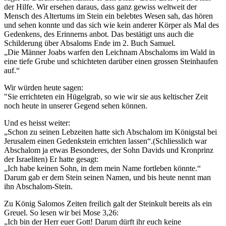
der Hilfe. Wir ersehen daraus, dass ganz gewiss weltweit der
Mensch des Altertums im Stein ein belebtes Wesen sah, das hören
und sehen konnte und das sich wie kein anderer Körper als Mal des
Gedenkens, des Erinnerns anbot. Das bestätigt uns auch die
Schilderung über Absaloms Ende im 2. Buch Samuel.
„Die Männer Joabs warfen den Leichnam Abschaloms im Wald in
eine tiefe Grube und schichteten darüber einen grossen Steinhaufen
auf.“
Wir würden heute sagen:
"Sie errichteten ein Hügelgrab, so wie wir sie aus keltischer Zeit
noch heute in unserer Gegend sehen können.
Und es heisst weiter:
„Schon zu seinen Lebzeiten hatte sich Abschalom im Königstal bei
Jerusalem einen Gedenkstein errichten lassen“.(Schliesslich war
Abschalom ja etwas Besonderes, der Sohn Davids und Kronprinz
der Israeliten) Er hatte gesagt:
„Ich habe keinen Sohn, in dem mein Name fortleben könnte.“
Darum gab er dem Stein seinen Namen, und bis heute nennt man
ihn Abschalom-Stein.
Zu König Salomos Zeiten freilich galt der Steinkult bereits als ein
Greuel. So lesen wir bei Mose 3,26:
„Ich bin der Herr euer Gott! Darum dürft ihr euch keine