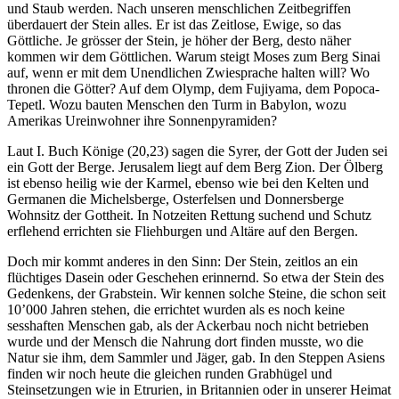
und Staub werden. Nach unseren menschlichen Zeitbegriffen
überdauert der Stein alles. Er ist das Zeitlose, Ewige, so das
Göttliche. Je grösser der Stein, je höher der Berg, desto näher
kommen wir dem Göttlichen. Warum steigt Moses zum Berg Sinai
auf, wenn er mit dem Unendlichen Zwiesprache halten will? Wo
thronen die Götter? Auf dem Olymp, dem Fujiyama, dem Popoca-
Tepetl. Wozu bauten Menschen den Turm in Babylon, wozu
Amerikas Ureinwohner ihre Sonnenpyramiden?
Laut I. Buch Könige (20,23) sagen die Syrer, der Gott der Juden sei
ein Gott der Berge. Jerusalem liegt auf dem Berg Zion. Der Ölberg
ist ebenso heilig wie der Karmel, ebenso wie bei den Kelten und
Germanen die Michelsberge, Osterfelsen und Donnersberge
Wohnsitz der Gottheit. In Notzeiten Rettung suchend und Schutz
erflehend errichten sie Fliehburgen und Altäre auf den Bergen.
Doch mir kommt anderes in den Sinn: Der Stein, zeitlos an ein
flüchtiges Dasein oder Geschehen erinnernd. So etwa der Stein des
Gedenkens, der Grabstein. Wir kennen solche Steine, die schon seit
10’000 Jahren stehen, die errichtet wurden als es noch keine
sesshaften Menschen gab, als der Ackerbau noch nicht betrieben
wurde und der Mensch die Nahrung dort finden musste, wo die
Natur sie ihm, dem Sammler und Jäger, gab. In den Steppen Asiens
finden wir noch heute die gleichen runden Grabhügel und
Steinsetzungen wie in Etrurien, in Britannien oder in unserer Heimat