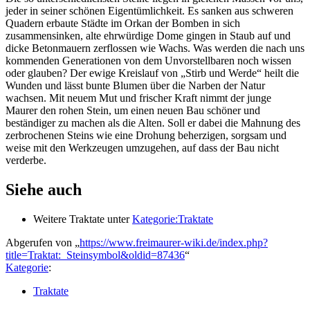
jeder in seiner schönen Eigentümlichkeit. Es sanken aus schweren
Quadern erbaute Städte im Orkan der Bomben in sich
zusammensinken, alte ehrwürdige Dome gingen in Staub auf und
dicke Betonmauern zerflossen wie Wachs. Was werden die nach uns
kommenden Generationen von dem Unvorstellbaren noch wissen
oder glauben? Der ewige Kreislauf von „Stirb und Werde“ heilt die
Wunden und lässt bunte Blumen über die Narben der Natur
wachsen. Mit neuem Mut und frischer Kraft nimmt der junge
Maurer den rohen Stein, um einen neuen Bau schöner und
beständiger zu machen als die Alten. Soll er dabei die Mahnung des
zerbrochenen Steins wie eine Drohung beherzigen, sorgsam und
weise mit den Werkzeugen umzugehen, auf dass der Bau nicht
verderbe.
Siehe auch
Weitere Traktate unter
Kategorie:Traktate
Abgerufen von „
https://www.freimaurer-wiki.de/index.php?
title=Traktat:_Steinsymbol&oldid=87436
“
Kategorie
:
Traktate