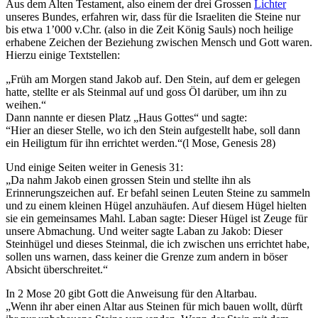
Aus dem Alten Testament, also einem der drei Grossen
Lichter
unseres Bundes, erfahren wir, dass für die Israeliten die Steine nur
bis etwa 1’000 v.Chr. (also in die Zeit König Sauls) noch heilige
erhabene Zeichen der Beziehung zwischen Mensch und Gott waren.
Hierzu einige Textstellen:
„Früh am Morgen stand Jakob auf. Den Stein, auf dem er gelegen
hatte, stellte er als Steinmal auf und goss Öl darüber, um ihn zu
weihen.“
Dann nannte er diesen Platz „Haus Gottes“ und sagte:
“Hier an dieser Stelle, wo ich den Stein aufgestellt habe, soll dann
ein Heiligtum für ihn errichtet werden.“(l Mose, Genesis 28)
Und einige Seiten weiter in Genesis 31:
„Da nahm Jakob einen grossen Stein und stellte ihn als
Erinnerungszeichen auf. Er befahl seinen Leuten Steine zu sammeln
und zu einem kleinen Hügel anzuhäufen. Auf diesem Hügel hielten
sie ein gemeinsames Mahl. Laban sagte: Dieser Hügel ist Zeuge für
unsere Abmachung. Und weiter sagte Laban zu Jakob: Dieser
Steinhügel und dieses Steinmal, die ich zwischen uns errichtet habe,
sollen uns warnen, dass keiner die Grenze zum andern in böser
Absicht überschreitet.“
In 2 Mose 20 gibt Gott die Anweisung für den Altarbau.
„Wenn ihr aber einen Altar aus Steinen für mich bauen wollt, dürft