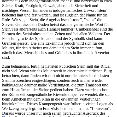
kommt aus dem indogermanischen "sahas" und bezeichnet in etwa
Stärke, Kraft, Festigkeit, Gewalt, aber auch Sicherheit und
mächtiges Wesen. Ein anderes indogermanisches Urwort "steia"
bedeutet hart und fest werden, und ist zugleich der Name für die
Erde. Wir sagen Stein, die Angelsachsen "stone", "stena" die
Slaven. Gemäss dem Duden heisst das alte germanische Wort für
Stein/Fels andrerseits auch Hamar/Hammer! Unübersehbar sind die
Formen des Steinkultes in allen Zeiten und bei allen Völkern. Der
Forschung, wie der Spekulation und der Symbolik sind kaum
Grenzen gesetzt. Die eine Erkenntnis jedoch wird sich für den
Maurer, für den Arbeiter mit dem und am Stein immer auftun,
nämlich dass Menschliches und Göttliches in ihm bildhaft vereint
sind.
Zum behauenen, fertig geglätteten kubischen Stein sagt das Ritual
nicht viel. Wenn wir das Mauerwerk in einer mittelalterlichen Burg
betrachten, dann finden wir dort nicht nur die unterschiedlichsten
Steinmetzzeichen eingeschlagen, sondern auch immer wieder
halbkugelige daumenstarke Vertiefungen, die zum Transport und
zum Hinaufheben der Steine gedient haben. Dazu wurden schon in
der Römerzeit zangenähnliche Riesenkrampen verwendet, die sich
beim Anheben mit dem Kran in die erwähnten Vertiefungen
hineinkrallten. Dieses Krampengerät war früher in vielen Logen als
Werkzeug ausgelegt. Im Französischen nennt man es "Louveton".
Daraus wurde unser nur noch selten gebrauchter Ausdruck des