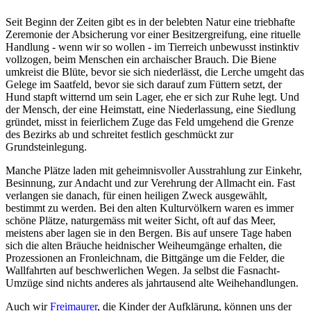
Seit Beginn der Zeiten gibt es in der belebten Natur eine triebhafte
Zeremonie der Absicherung vor einer Besitzergreifung, eine rituelle
Handlung - wenn wir so wollen - im Tierreich unbewusst instinktiv
vollzogen, beim Menschen ein archaischer Brauch. Die Biene
umkreist die Blüte, bevor sie sich niederlässt, die Lerche umgeht das
Gelege im Saatfeld, bevor sie sich darauf zum Füttern setzt, der
Hund stapft witternd um sein Lager, ehe er sich zur Ruhe legt. Und
der Mensch, der eine Heimstatt, eine Niederlassung, eine Siedlung
gründet, misst in feierlichem Zuge das Feld umgehend die Grenze
des Bezirks ab und schreitet festlich geschmückt zur
Grundsteinlegung.
Manche Plätze laden mit geheimnisvoller Ausstrahlung zur Einkehr,
Besinnung, zur Andacht und zur Verehrung der Allmacht ein. Fast
verlangen sie danach, für einen heiligen Zweck ausgewählt,
bestimmt zu werden. Bei den alten Kulturvölkern waren es immer
schöne Plätze, naturgemäss mit weiter Sicht, oft auf das Meer,
meistens aber lagen sie in den Bergen. Bis auf unsere Tage haben
sich die alten Bräuche heidnischer Weiheumgänge erhalten, die
Prozessionen an Fronleichnam, die Bittgänge um die Felder, die
Wallfahrten auf beschwerlichen Wegen. Ja selbst die Fasnacht-
Umzüge sind nichts anderes als jahrtausend alte Weihehandlungen.
Auch wir
Freimaurer
, die Kinder der Aufklärung, können uns der