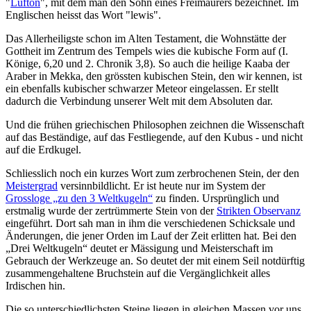
"
Lufton
", mit dem man den Sohn eines Freimaurers bezeichnet. Im
Englischen heisst das Wort "lewis".
Das Allerheiligste schon im Alten Testament, die Wohnstätte der
Gottheit im Zentrum des Tempels wies die kubische Form auf (I.
Könige, 6,20 und 2. Chronik 3,8). So auch die heilige Kaaba der
Araber in Mekka, den grössten kubischen Stein, den wir kennen, ist
ein ebenfalls kubischer schwarzer Meteor eingelassen. Er stellt
dadurch die Verbindung unserer Welt mit dem Absoluten dar.
Und die frühen griechischen Philosophen zeichnen die Wissenschaft
auf das Beständige, auf das Festliegende, auf den Kubus - und nicht
auf die Erdkugel.
Schliesslich noch ein kurzes Wort zum zerbrochenen Stein, der den
Meistergrad
versinnbildlicht. Er ist heute nur im System der
Grossloge „zu den 3 Weltkugeln“
zu finden. Ursprünglich und
erstmalig wurde der zertrümmerte Stein von der
Strikten Observanz
eingeführt. Dort sah man in ihm die verschiedenen Schicksale und
Änderungen, die jener Orden im Lauf der Zeit erlitten hat. Bei den
„Drei Weltkugeln“ deutet er Mässigung und Meisterschaft im
Gebrauch der Werkzeuge an. So deutet der mit einem Seil notdürftig
zusammengehaltene Bruchstein auf die Vergänglichkeit alles
Irdischen hin.
Die so unterschiedlichsten Steine liegen in gleichen Massen vor uns,