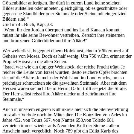
Götzenbilder anfertigen. Ihr dürft in eurem Land keine solchen
Bilder aufstellen oder anbeten, gleichgültig, ob es geschnitzte oder
gegossene Standbilder oder Steinmale oder Steine mit eingeritzten
Bildern sind.“
Und im 4 . Buch, Kap. 33:
„Wenn Ihr den Jordan überquert und ins Land Kanaan kommt,
müsst ihr alle seine Bewohner vertreiben. Zerstört ihre steinernen
und bronzenen Götterbilder und ihre Altäre!“
Wer weiterliest, begegnet einem Holokaust, einem Völkermord auf
Geheiss von Moses. Doch es half wenig. Um 750 v.Chr. erinnert der
Prophet Hosea an die alten Zeiten:
"Israel war wie ein üppiger Weinstock, der reiche Frucht trägt. Je
reicher die Leute von Israel wurden, desto reichere Opfer brachten
sie auf die Altäre. Je mehr der Wohlstand im Land wuchs, um so
prächtiger schmückten sie die geweihten Steinmale. Aber mit dem
Herzen waren sie nicht beim Herrn. Dafür trifft sie jetzt die Strafe.
Der Herr selbst reisst ihre Altäre nieder und zertrümmert ihre
Steinmale.“
Auch in unserem engeren Kulturkreis hielt sich die Steinverehrung
trotz aller Verbote noch im Mittelalter. Die Konzilien von Arles im
Jahre 452, von Tours 567, von Nantes 658,von Toledo 681
verbieten immer wieder aufs Neue den Kult der Steine - allem
Anschein nach vergeblich. Noch 789 gibt ein Edikt Karls des