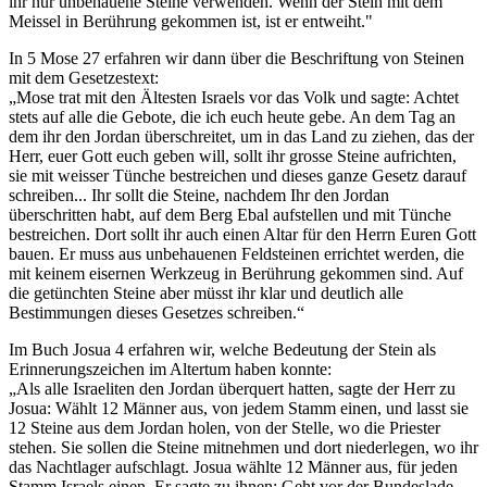
ihr nur unbehauene Steine verwenden. Wenn der Stein mit dem
Meissel in Berührung gekommen ist, ist er entweiht."
In 5 Mose 27 erfahren wir dann über die Beschriftung von Steinen
mit dem Gesetzestext:
„Mose trat mit den Ältesten Israels vor das Volk und sagte: Achtet
stets auf alle die Gebote, die ich euch heute gebe. An dem Tag an
dem ihr den Jordan überschreitet, um in das Land zu ziehen, das der
Herr, euer Gott euch geben will, sollt ihr grosse Steine aufrichten,
sie mit weisser Tünche bestreichen und dieses ganze Gesetz darauf
schreiben... Ihr sollt die Steine, nachdem Ihr den Jordan
überschritten habt, auf dem Berg Ebal aufstellen und mit Tünche
bestreichen. Dort sollt ihr auch einen Altar für den Herrn Euren Gott
bauen. Er muss aus unbehauenen Feldsteinen errichtet werden, die
mit keinem eisernen Werkzeug in Berührung gekommen sind. Auf
die getünchten Steine aber müsst ihr klar und deutlich alle
Bestimmungen dieses Gesetzes schreiben.“
Im Buch Josua 4 erfahren wir, welche Bedeutung der Stein als
Erinnerungszeichen im Altertum haben konnte:
„Als alle Israeliten den Jordan überquert hatten, sagte der Herr zu
Josua: Wählt 12 Männer aus, von jedem Stamm einen, und lasst sie
12 Steine aus dem Jordan holen, von der Stelle, wo die Priester
stehen. Sie sollen die Steine mitnehmen und dort niederlegen, wo ihr
das Nachtlager aufschlagt. Josua wählte 12 Männer aus, für jeden
Stamm Israels einen. Er sagte zu ihnen: Geht vor der Bundeslade