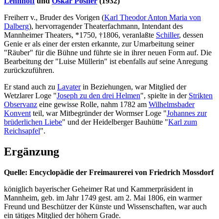
Lennhoff
und
Oskar Posner
(1932)
Freiherr v., Bruder des Vorigen (
Karl Theodor Anton Maria von
Dalberg
), hervorragender Theaterfachmann, Intendant des
Mannheimer Theaters, *1750, †1806, veranlaßte
Schiller
, dessen
Genie er als einer der ersten erkannte, zur Umarbeitung seiner
"Räuber" für die Bühne und führte sie in ihrer neuen Form auf. Die
Bearbeitung der "Luise Müllerin" ist ebenfalls auf seine Anregung
zurückzuführen.
Er stand auch zu
Lavater
in Beziehungen, war Mitglied der
Wetzlarer Loge "
Joseph zu den drei Helmen
", spielte in der
Strikten
Observanz
eine gewisse Rolle, nahm 1782 am
Wilhelmsbader
Konvent
teil, war Mitbegründer der Wormser Loge "
Johannes zur
brüderlichen Liebe
" und der Heidelberger Bauhütte "
Karl zum
Reichsapfel
".
Ergänzung
Quelle: Encyclopädie der Freimaurerei von Friedrich Mossdorf
königlich bayerischer Geheimer Rat und Kammerpräsident in
Mannheim, geb. im Jahr 1749 gest. am 2. Mai 1806, ein warmer
Freund und Beschützer der Künste und Wissenschaften, war auch
ein tätiges Mitglied der höhern Grade.