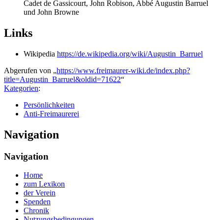
Cadet de Gassicourt, John Robison, Abbé Augustin Barruel
und John Browne
Links
Wikipedia
https://de.wikipedia.org/wiki/Augustin_Barruel
Abgerufen von „
https://www.freimaurer-wiki.de/index.php?
title=Augustin_Barruel&oldid=71622
“
Kategorien
:
Persönlichkeiten
Anti-Freimaurerei
Navigation
Navigation
Home
zum Lexikon
der Verein
Spenden
Chronik
Nutzungsbedingungen