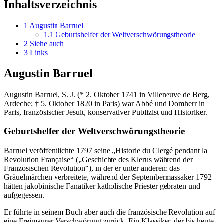
Inhaltsverzeichnis
1
Augustin Barruel
1.1
Geburtshelfer der Weltverschwörungstheorie
2
Siehe auch
3
Links
Augustin Barruel
Augustin Barruel, S. J. (* 2. Oktober 1741 in Villeneuve de Berg,
Ardeche; † 5. Oktober 1820 in Paris) war Abbé und Domherr in
Paris, französischer Jesuit, konservativer Publizist und Historiker.
Geburtshelfer der Weltverschwörungstheorie
Barruel veröffentlichte 1797 seine „Historie du Clergé pendant la
Revolution Française“ („Geschichte des Klerus während der
Französischen Revolution“), in der er unter anderem das
Gräuelmärchen verbreitete, während der Septembermassaker 1792
hätten jakobinische Fanatiker katholische Priester gebraten und
aufgegessen.
Er führte in seinem Buch aber auch die französische Revolution auf
eine Freimaurer-Verschwörung zurück. Ein Klassiker, der bis heute