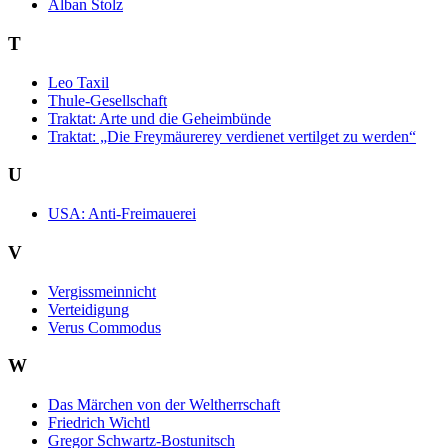
Alban Stolz
T
Leo Taxil
Thule-Gesellschaft
Traktat: Arte und die Geheimbünde
Traktat: „Die Freymäurerey verdienet vertilget zu werden“
U
USA: Anti-Freimauerei
V
Vergissmeinnicht
Verteidigung
Verus Commodus
W
Das Märchen von der Weltherrschaft
Friedrich Wichtl
Gregor Schwartz-Bostunitsch