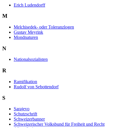
Erich Ludendorff
M
Melchisedek- oder Toleranzlogen
Gustav Meyrink
Mondnaturen
N
Nationalsozialisten
R
Ramifikation
Rudolf von Sebottendorf
S
Sarajevo
Schutzschrift
Schweizerbanner
Schweizerischer Volksbund für Freiheit und Recht