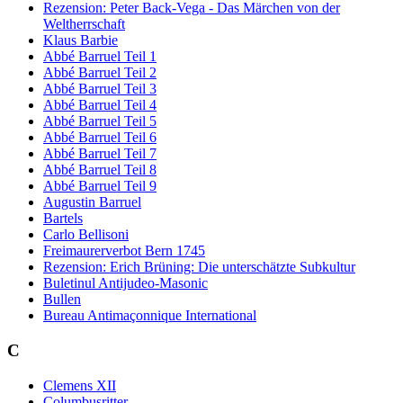
Rezension: Peter Back-Vega - Das Märchen von der
Weltherrschaft
Klaus Barbie
Abbé Barruel Teil 1
Abbé Barruel Teil 2
Abbé Barruel Teil 3
Abbé Barruel Teil 4
Abbé Barruel Teil 5
Abbé Barruel Teil 6
Abbé Barruel Teil 7
Abbé Barruel Teil 8
Abbé Barruel Teil 9
Augustin Barruel
Bartels
Carlo Bellisoni
Freimaurerverbot Bern 1745
Rezension: Erich Brüning: Die unterschätzte Subkultur
Buletinul Antijudeo-Masonic
Bullen
Bureau Antimaçonnique International
C
Clemens XII
Columbusritter