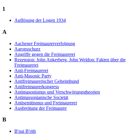
1
Auflösung der Logen 1934
A
Aachener Freimaurerverfolgung
Aaronsschurz
Angriffe gegen die Freimaurerei
Rezension: John Ankerberg, John Weldon: Fakten über die
Freimaurerei
Anti-Freimaurerei
Anti-Masonic Party
Antifreimaurerischer Geheimbund
Antifreimaurerkongress
Antimasonismus und Verschwörungstheorien
Antimassonianische Societät
Antisemitismus und Freimaurerei
Ausbreitung der Freimaurer
B
B'nai B'rith