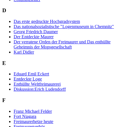
D
Das erste gedruckte Hochgradsystem
Das nationalsozialistische "Logenmuseum in Chemnitz"
Georg Friedrich Daumer
Der Entdeckte Maurer
Der verratene Orden der Freimaurer und Das enthüllte
Geheimnis der Mopsgesellschaft
Karl Didler
E
Eduard Emil Eckert
Entdeckte Loge
Enthüllte Weltfreimaurerei
Diskussion:Erich Ludendorff
F
Franz Michael Felder
Fort Niagara
Freimaurerhetze heute
Freimaurerverhör