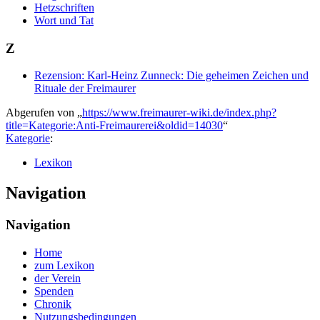
Hetzschriften
Wort und Tat
Z
Rezension: Karl-Heinz Zunneck: Die geheimen Zeichen und
Rituale der Freimaurer
Abgerufen von „
https://www.freimaurer-wiki.de/index.php?
title=Kategorie:Anti-Freimaurerei&oldid=14030
“
Kategorie
:
Lexikon
Navigation
Navigation
Home
zum Lexikon
der Verein
Spenden
Chronik
Nutzungsbedingungen