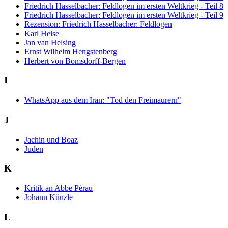
Friedrich Hasselbacher: Feldlogen im ersten Weltkrieg - Teil 8
Friedrich Hasselbacher: Feldlogen im ersten Weltkrieg - Teil 9
Rezension: Friedrich Hasselbacher: Feldlogen
Karl Heise
Jan van Helsing
Ernst Wilhelm Hengstenberg
Herbert von Bomsdorff-Bergen
I
WhatsApp aus dem Iran: "Tod den Freimaurern"
J
Jachin und Boaz
Juden
K
Kritik an Abbe Pérau
Johann Künzle
L