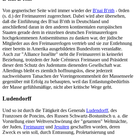
Von gegnerischer Seite wird immer wieder der
B'nai B'rith
- 0rden
(s. d.) der Freimaurerei zugerechnet. Dabei wird aber übersehen,
daß die Einführung des B'nai B'rith in Deutschland und
anschließend daran in den anderen kontinentalen europäischen
Staaten gerade dem in einzelnen deutschen Freimaurerlogen
hochgekommenen Antisemitismus zu danken war, der jüdische
Mitglieder aus den Freimaurerlogen vertrieb und sie zur Entlehnung
einer bereits in Amerika ausgebildeten Bundesform veranlaßte.
Auch zur "Alliance Israélite" steht die Freimaurerei in keinerlei
Beziehung, trotzdem der Jude Crémieux Freimauer und Präsident
dieser dem Schutz des Judentums dienenden Gesellschaft war.
Allerdings bleibt es ziemlich hoffnungslos, diese jederzeit
nachweisbaren Tatsachen der Voreingenommenheit der Massenseele
gegenüber mit Erfolg zu behaupten, weil das Entlastungsbedürfnis
der Masse gefühlsmäßige, nicht aber kritische Wege geht.
Ludendorff
Und so ist durch die Tätigkeit des Generals
Ludendorff
, des
Franzosen de Poncins, des Russen Schwartz-Bostunitsch u. a. die
Vorstellung einer Weltverschwörung der "getarnten" Weltmächte,
der Juden,
Freimaurer
und
Jesuiten
geschaffen worden, deren
Zweck es sein soll, durch Entrassung, Proletarisierung und