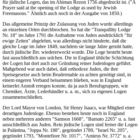
für jüdische Logen, das im Ahiman Rezon 1756 abgedruckt ist. ("A
Prayer said at the opening of the Lodge as used by Jewish
Freemasons." Ähnlich auch noch in der Ausgabe von 1850.)
Das allgemeine Prinzip der Zulassung von Juden wurde allerdings
an einzelnen Orten durchbrochen. So hat die "Tranquillity Lodge
Nr. 18" im Jahre 1791 die Aufnahme von Juden ausdrücklich "für
ewige Zeiten" abgelehnt, was allerdings nicht hinderte, daß die
gleiche Loge im Jahre 1849, nachdem sie lange Jahre geruht hatte,
durch jüdische Brr. wiedererweckt wurde. Die Loge besteht heute
fast ausschließlich aus solchen. Die in England übliche Schichtung
der Logen hat dort auch zur Gründung reiner Judenlogen geführt.
Maßgebend war auch dabei, daß orthodoxe Juden, die ihre
Speisegesetze auch beim Brudermahle zu achten genötigt sind, in
einem engeren Verband beisammen blieben, was in England
keinerlei Anstoß erregen konnte, da ja auch Berufsgruppen, wie
Chemiker, Ärzte, Lederhändler u. a. m., sich zu eigenen Logen
zusammenschließen.
Der Lord Mayor von London, Sir Henry Isaacs, war Mitglied einer
derartigen Judenloge. Ebenso bestehen heute noch in England
neben mehreren anderen "Samson 1668", "Barnato 2265" u. a. fast
ausschließlich aus Juden. Rein jüdische Logen sind ferner die Logen
in Palästina, "Joppa Nr. 188", gegründet 1789, "Israel Nr. 205",
gegründet 1793, "Montefiore Nr. 1017", "Amieus Nr. 3772" u. a.