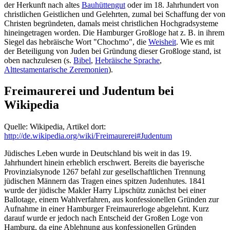
der Herkunft nach altes
Bauhüttengut
oder im 18. Jahrhundert von
christlichen Geistlichen und Gelehrten, zumal bei Schaffung der von
Christen begründeten, damals meist christlichen Hochgradsysteme
hineingetragen worden. Die Hamburger Großloge hat z. B. in ihrem
Siegel das hebräische Wort "Chochmo", die
Weisheit
. Wie es mit
der Beteiligung von Juden bei Gründung dieser Großloge stand, ist
oben nachzulesen (s.
Bibel
,
Hebräische Sprache
,
Alttestamentarische Zeremonien
).
Freimaurerei und Judentum bei
Wikipedia
Quelle: Wikipedia, Artikel dort:
http://de.wikipedia.org/wiki/Freimaurerei#Judentum
Jüdisches Leben wurde in Deutschland bis weit in das 19.
Jahrhundert hinein erheblich erschwert. Bereits die bayerische
Provinzialsynode 1267 befahl zur gesellschaftlichen Trennung
jüdischen Männern das Tragen eines spitzen Judenhutes. 1841
wurde der jüdische Makler Harry Lipschütz zunächst bei einer
Ballotage, einem Wahlverfahren, aus konfessionellen Gründen zur
Aufnahme in einer Hamburger Freimaurerloge abgelehnt. Kurz
darauf wurde er jedoch nach Entscheid der Großen Loge von
Hamburg, da eine Ablehnung aus konfessionellen Gründen