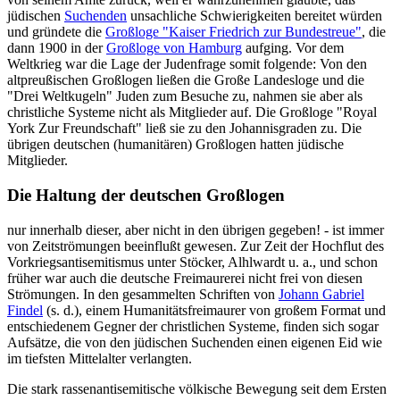
jüdischen
Suchenden
unsachliche Schwierigkeiten bereitet würden
und gründete die
Großloge "Kaiser Friedrich zur Bundestreue"
, die
dann 1900 in der
Großloge von Hamburg
aufging. Vor dem
Weltkrieg war die Lage der Judenfrage somit folgende: Von den
altpreußischen Großlogen ließen die Große Landesloge und die
"Drei Weltkugeln" Juden zum Besuche zu, nahmen sie aber als
christliche Systeme nicht als Mitglieder auf. Die Großloge "Royal
York Zur Freundschaft" ließ sie zu den Johannisgraden zu. Die
übrigen deutschen (humanitären) Großlogen hatten jüdische
Mitglieder.
Die Haltung der deutschen Großlogen
nur innerhalb dieser, aber nicht in den übrigen gegeben! - ist immer
von Zeitströmungen beeinflußt gewesen. Zur Zeit der Hochflut des
Vorkriegsantisemitismus unter Stöcker, Alhlwardt u. a., und schon
früher war auch die deutsche Freimaurerei nicht frei von diesen
Strömungen. In den gesammelten Schriften von
Johann Gabriel
Findel
(s. d.), einem Humanitätsfreimaurer von großem Format und
entschiedenem Gegner der christlichen Systeme, finden sich sogar
Aufsätze, die von den jüdischen Suchenden einen eigenen Eid wie
im tiefsten Mittelalter verlangten.
Die stark rassenantisemitische völkische Bewegung seit dem Ersten