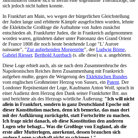
Jahrhunderts bildete sich in Berlin eine sogenannte Toleranzloge, die
sich jedoch nicht halten konnte.
In Frankfurt am Main, wo wegen der bürgerlichen Gleichstellung
der Juden lange und erbitterte Kämpfe ausgefochten wurden, lehnte
die Eklektische Großloge die Aufnahme von Juden zunächst
entschieden ab. Frankfurter Juden, die in Frankreich aufgenommen
worden waren, gründeten daher unter Patronanz des Grand Orient
de France 1808 die noch heute bestehende Loge "L' Aurore
naissante", "
Zur aufgehenden Morgenröte
", der
Ludwig Börne
,
Gabriel Riesser
,
Berthold Auerbach
(s. alle diese) u. a. angehörten.
Diese Loge erhielt auch, als sie nach dem Zusammenbruche des
Napoleonischen Reiches ihren Zusammenhang mit Frankreich
aufgeben mußte, gegen die Weigerung des
Eklektischen Bundes
vom englischen Großmeister Herzog von Sussex, ein
Patent
. Der
Londoner Repräsentant der Loge, Kaufmann Anton Wolf, sprach in
einer Audienz dem Herzog den Dank seiner Frankfurter Brr. aus
und berichtete als des Herzogs wörtliche Äußerung:
"Ich will nicht
allein in Frankfurt, sondern in ganz Deutschland Epoche mit
dieser Konstitution machen, denn ich bemerke, das man dort
mit der Aufklärung zurückgeht, statt Fortschritte zu machen.
Ich frage nicht danach, ob diese Konstitution den anderen
Logen sehr behagt... Was die Großloge von England, als die
erste aller Mutterlogen, anerkennt, dessen brauchen sich
andere Logen wahrhaft nicht zu schämen ! "