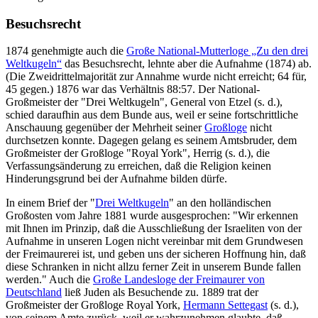
Besuchsrecht
1874 genehmigte auch die
Große National-Mutterloge „Zu den drei
Weltkugeln“
das Besuchsrecht, lehnte aber die Aufnahme (1874) ab.
(Die Zweidrittelmajorität zur Annahme wurde nicht erreicht; 64 für,
45 gegen.) 1876 war das Verhältnis 88:57. Der National-
Großmeister der "Drei Weltkugeln", General von Etzel (s. d.),
schied daraufhin aus dem Bunde aus, weil er seine fortschrittliche
Anschauung gegenüber der Mehrheit seiner
Großloge
nicht
durchsetzen konnte. Dagegen gelang es seinem Amtsbruder, dem
Großmeister der Großloge "Royal York", Herrig (s. d.), die
Verfassungsänderung zu erreichen, daß die Religion keinen
Hinderungsgrund bei der Aufnahme bilden dürfe.
In einem Brief der "
Drei Weltkugeln
" an den holländischen
Großosten vom Jahre 1881 wurde ausgesprochen: "Wir erkennen
mit Ihnen im Prinzip, daß die Ausschließung der Israeliten von der
Aufnahme in unseren Logen nicht vereinbar mit dem Grundwesen
der Freimaurerei ist, und geben uns der sicheren Hoffnung hin, daß
diese Schranken in nicht allzu ferner Zeit in unserem Bunde fallen
werden." Auch die
Große Landesloge der Freimaurer von
Deutschland
ließ Juden als Besuchende zu. 1889 trat der
Großmeister der Großloge Royal York,
Hermann Settegast
(s. d.),
von seinem Amte zurück, weil er wahrzunehmen glaubte, daß