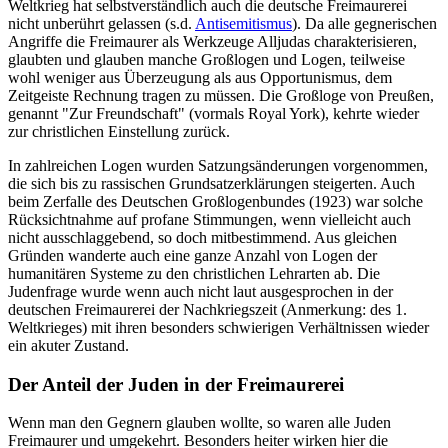
Weltkrieg hat selbstverständlich auch die deutsche Freimaurerei
nicht unberührt gelassen (s.d.
Antisemitismus
). Da alle gegnerischen
Angriffe die Freimaurer als Werkzeuge Alljudas charakterisieren,
glaubten und glauben manche Großlogen und Logen, teilweise
wohl weniger aus Überzeugung als aus Opportunismus, dem
Zeitgeiste Rechnung tragen zu müssen. Die Großloge von Preußen,
genannt "Zur Freundschaft" (vormals Royal York), kehrte wieder
zur christlichen Einstellung zurück.
In zahlreichen Logen wurden Satzungsänderungen vorgenommen,
die sich bis zu rassischen Grundsatzerklärungen steigerten. Auch
beim Zerfalle des Deutschen Großlogenbundes (1923) war solche
Rücksichtnahme auf profane Stimmungen, wenn vielleicht auch
nicht ausschlaggebend, so doch mitbestimmend. Aus gleichen
Gründen wanderte auch eine ganze Anzahl von Logen der
humanitären Systeme zu den christlichen Lehrarten ab. Die
Judenfrage wurde wenn auch nicht laut ausgesprochen in der
deutschen Freimaurerei der Nachkriegszeit (Anmerkung: des 1.
Weltkrieges) mit ihren besonders schwierigen Verhältnissen wieder
ein akuter Zustand.
Der Anteil der Juden in der Freimaurerei
Wenn man den Gegnern glauben wollte, so waren alle Juden
Freimaurer und umgekehrt. Besonders heiter wirken hier die