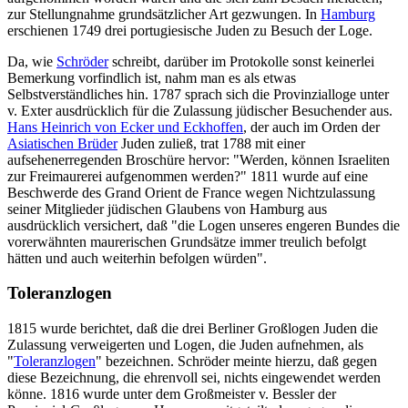
zur Stellungnahme grundsätzlicher Art gezwungen. In
Hamburg
erschienen 1749 drei portugiesische Juden zu Besuch der Loge.
Da, wie
Schröder
schreibt, darüber im Protokolle sonst keinerlei
Bemerkung vorfindlich ist, nahm man es als etwas
Selbstverständliches hin. 1787 sprach sich die Provinzialloge unter
v. Exter ausdrücklich für die Zulassung jüdischer Besuchender aus.
Hans Heinrich von Ecker und Eckhoffen
, der auch im Orden der
Asiatischen Brüder
Juden zuließ, trat 1788 mit einer
aufsehenerregenden Broschüre hervor: "Werden, können Israeliten
zur Freimaurerei aufgenommen werden?" 1811 wurde auf eine
Beschwerde des Grand Orient de France wegen Nichtzulassung
seiner Mitglieder jüdischen Glaubens von Hamburg aus
ausdrücklich versichert, daß "die Logen unseres engeren Bundes die
vorerwähnten maurerischen Grundsätze immer treulich befolgt
hätten und auch weiterhin befolgen würden".
Toleranzlogen
1815 wurde berichtet, daß die drei Berliner Großlogen Juden die
Zulassung verweigerten und Logen, die Juden aufnehmen, als
"
Toleranzlogen
" bezeichnen. Schröder meinte hierzu, daß gegen
diese Bezeichnung, die ehrenvoll sei, nichts eingewendet werden
könne. 1816 wurde unter dem Großmeister v. Bessler der