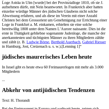
Loge Asträa in Ulm [wurde] bei der Provinzialloge 1810, ob sie J.
aufnehmen dürfe, mit Nein beantwortet. In Frankreich aber hatten
einzelne würdige Männer des jüdischen Glaubens nicht solche
Abweisung erfahren, und als diese im Verein mit einer Anzahl
Christen bei dem Grossorient um Genehmigung zur Errichtung einer
Loge in Frankfurt a. M. einkamen, erhielten sie eine solche
bereitwillig 1808 unter dem Namen L’Aurore naissante. Dies ist die
erste in Thätigkeit gebliebne sogenannte Judenloge, die manche der
anerkanntesten und tüchtigsten Männer zu ihren Mitgliedern zählte
und zählt (z. B.
Ludwig Börne
,
Berthold Auerbach
,
Gabriel Riesser
in Hamburg, Jost, Creizenach u. s. w.).[Lenning 1]“
jüdisches maurerisches Leben heute
In Israel gibt es heute etwa 60 Freimaurerlogen mit mehr als 3.000
Mitgliedern
...
Abkehr von antijüdischen Tendenzen
Text: H. Thorandt
Bei der Freimaurerei in Europa und weltweit heute, zeigen sich