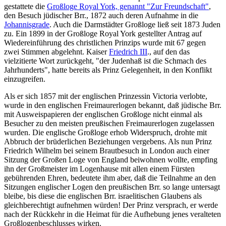
gestattete die
Großloge Royal York, genannt "Zur Freundschaft"
,
den Besuch jüdischer Brr., 1872 auch deren Aufnahme in die
Johannisgrade
. Auch die Darmstädter Großloge ließ seit 1873 Juden
zu. Ein 1899 in der Großloge Royal York gestellter Antrag auf
Wiedereinführung des christlichen Prinzips wurde mit 67 gegen
zwei Stimmen abgelehnt. Kaiser
Friedrich III
., auf den das
vielzitierte Wort zurückgeht, "der Judenhaß ist die Schmach des
Jahrhunderts", hatte bereits als Prinz Gelegenheit, in den Konflikt
einzugreifen.
Als er sich 1857 mit der englischen Prinzessin Victoria verlobte,
wurde in den englischen Freimaurerlogen bekannt, daß jüdische Brr.
mit Ausweispapieren der englischen Großloge nicht einmal als
Besucher zu den meisten preußischen Freimaurerlogen zugelassen
wurden. Die englische Großloge erhob Widerspruch, drohte mit
Abbruch der brüderlichen Beziehungen vergebens. Als nun Prinz
Friedrich Wilhelm bei seinem Brautbesuch in London auch einer
Sitzung der Großen Loge von England beiwohnen wollte, empfing
ihn der Großmeister im Logenhause mit allen einem Fürsten
gebührenden Ehren, bedeutete ihm aber, daß die Teilnahme an den
Sitzungen englischer Logen den preußischen Brr. so lange untersagt
bleibe, bis diese die englischen Brr. israelitischen Glaubens als
gleichberechtigt aufnehmen würden! Der Prinz versprach, er werde
nach der Rückkehr in die Heimat für die Aufhebung jenes veralteten
Großlogenbeschlusses wirken.