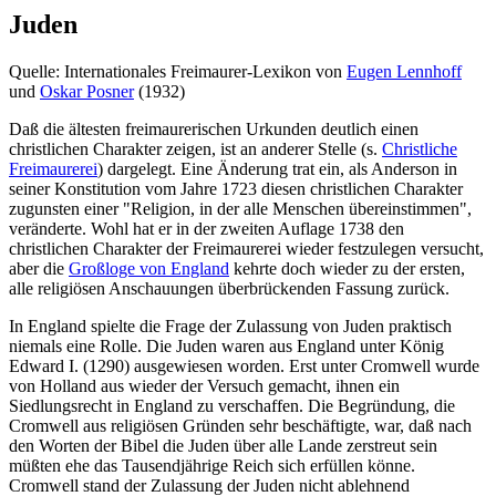
Juden
Quelle: Internationales Freimaurer-Lexikon von
Eugen Lennhoff
und
Oskar Posner
(1932)
Daß die ältesten freimaurerischen Urkunden deutlich einen
christlichen Charakter zeigen, ist an anderer Stelle (s.
Christliche
Freimaurerei
) dargelegt. Eine Änderung trat ein, als Anderson in
seiner Konstitution vom Jahre 1723 diesen christlichen Charakter
zugunsten einer "Religion, in der alle Menschen übereinstimmen",
veränderte. Wohl hat er in der zweiten Auflage 1738 den
christlichen Charakter der Freimaurerei wieder festzulegen versucht,
aber die
Großloge von England
kehrte doch wieder zu der ersten,
alle religiösen Anschauungen überbrückenden Fassung zurück.
In England spielte die Frage der Zulassung von Juden praktisch
niemals eine Rolle. Die Juden waren aus England unter König
Edward I. (1290) ausgewiesen worden. Erst unter Cromwell wurde
von Holland aus wieder der Versuch gemacht, ihnen ein
Siedlungsrecht in England zu verschaffen. Die Begründung, die
Cromwell aus religiösen Gründen sehr beschäftigte, war, daß nach
den Worten der Bibel die Juden über alle Lande zerstreut sein
müßten ehe das Tausendjährige Reich sich erfüllen könne.
Cromwell stand der Zulassung der Juden nicht ablehnend