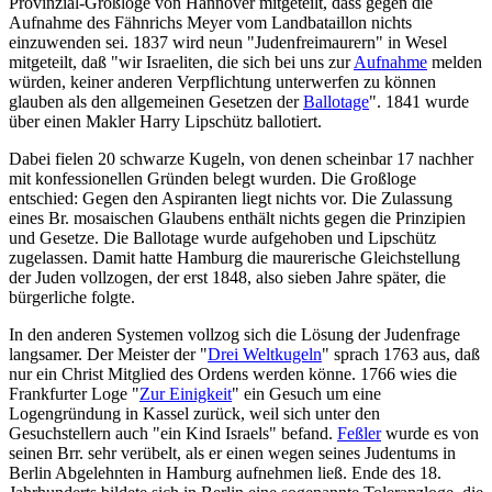
Provinzial-Großloge von Hannover mitgeteilt, dass gegen die
Aufnahme des Fähnrichs Meyer vom Landbataillon nichts
einzuwenden sei. 1837 wird neun "Judenfreimaurern" in Wesel
mitgeteilt, daß "wir Israeliten, die sich bei uns zur
Aufnahme
melden
würden, keiner anderen Verpflichtung unterwerfen zu können
glauben als den allgemeinen Gesetzen der
Ballotage
". 1841 wurde
über einen Makler Harry Lipschütz ballotiert.
Dabei fielen 20 schwarze Kugeln, von denen scheinbar 17 nachher
mit konfessionellen Gründen belegt wurden. Die Großloge
entschied: Gegen den Aspiranten liegt nichts vor. Die Zulassung
eines Br. mosaischen Glaubens enthält nichts gegen die Prinzipien
und Gesetze. Die Ballotage wurde aufgehoben und Lipschütz
zugelassen. Damit hatte Hamburg die maurerische Gleichstellung
der Juden vollzogen, der erst 1848, also sieben Jahre später, die
bürgerliche folgte.
In den anderen Systemen vollzog sich die Lösung der Judenfrage
langsamer. Der Meister der "
Drei Weltkugeln
" sprach 1763 aus, daß
nur ein Christ Mitglied des Ordens werden könne. 1766 wies die
Frankfurter Loge "
Zur Einigkeit
" ein Gesuch um eine
Logengründung in Kassel zurück, weil sich unter den
Gesuchstellern auch "ein Kind Israels" befand.
Feßler
wurde es von
seinen Brr. sehr verübelt, als er einen wegen seines Judentums in
Berlin Abgelehnten in Hamburg aufnehmen ließ. Ende des 18.