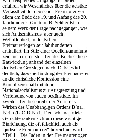
Am Beispiel des Umgangs mit Juden
erfahren wir Wesentliches über die geistige
Verfasstheit der deutschen Freimaurer vor
allem am Ende des 19. und Anfang des 20.
Jahrhunderts. Guntram B. Seidler ist in
seinem Werk der Frage nachgegangen, wie
sich Antisemitismus, aber auch
Weltoffenheit, in deutschen
Freimaurerlogen seit Jahrhunderten
artikuliert. Im Stile einer Quellensammlung
zeichnet er im ersten Teil des Buches diese
Entwicklung anhand der einzelnen
deutschen Großlogen nach. Dabei wird
deutlich, dass die Bindung der Freimaurerei
an die christliche Konfession eine
Komplizenschaft mit dem
Nationalsozialismus zur Ausgrenzung und
Verfolgung von Juden begünstigte. Im
zweiten Teil beschreibt der Autor das
Wirken des Unabhängigen Ordens B’nai
B’rith (U.O.B.B.) in Deutschland. Viele
Gerüchte ranken sich um diese wichtige
Einrichtung, die oft fälschlich auch als
„jüdische Freimaurerei“ bezeichnet wird.
*Teil I – Die Juden in den Freimaurerlogen