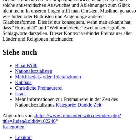
solche antisemitischen Auswüchse und Ablehnungen zum Glück
nicht mehr. In unseren Logen trifft man Christen, Muslime, genauso
wie Juden oder Buddisten und Angehörige anderer
Glaubensformen. Dies ist nur konsequent, wenn man erkannt hat,
dass "Humanität" und "Weltbruderkette" zwei unserer größten
Schlagworte darstellen. Dieser Kontext verbindet Freimaurer aller
Länder und Religionen miteinander.
Siehe auch
B'nai B'rith
Nationalsozialisten
Melchisedek- oder Toleranzlogen
Kabbala
Christliche Freimaurerei
Israel
Mehr Informationen zur Freimaurerei in der Zeit des
Nationalsozialismus
Kategorie: Dunkle Zeit
Abgerufen von „
https://www.freimaurer-wiki.de/index.php?
title=Juden&oldid=102240
“
Kategorien
:
Lexikon