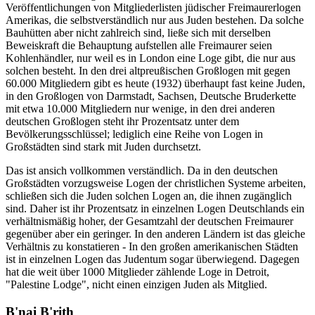
Veröffentlichungen von Mitgliederlisten jüdischer Freimaurerlogen
Amerikas, die selbstverständlich nur aus Juden bestehen. Da solche
Bauhütten aber nicht zahlreich sind, ließe sich mit derselben
Beweiskraft die Behauptung aufstellen alle Freimaurer seien
Kohlenhändler, nur weil es in London eine Loge gibt, die nur aus
solchen besteht. In den drei altpreußischen Großlogen mit gegen
60.000 Mitgliedern gibt es heute (1932) überhaupt fast keine Juden,
in den Großlogen von Darmstadt, Sachsen, Deutsche Bruderkette
mit etwa 10.000 Mitgliedern nur wenige, in den drei anderen
deutschen Großlogen steht ihr Prozentsatz unter dem
Bevölkerungsschlüssel; lediglich eine Reihe von Logen in
Großstädten sind stark mit Juden durchsetzt.
Das ist ansich vollkommen verständlich. Da in den deutschen
Großstädten vorzugsweise Logen der christlichen Systeme arbeiten,
schließen sich die Juden solchen Logen an, die ihnen zugänglich
sind. Daher ist ihr Prozentsatz in einzelnen Logen Deutschlands ein
verhältnismäßig hoher, der Gesamtzahl der deutschen Freimaurer
gegenüber aber ein geringer. In den anderen Ländern ist das gleiche
Verhältnis zu konstatieren - In den großen amerikanischen Städten
ist in einzelnen Logen das Judentum sogar überwiegend. Dagegen
hat die weit über 1000 Mitglieder zählende Loge in Detroit,
"Palestine Lodge", nicht einen einzigen Juden als Mitglied.
B'nai B'rith