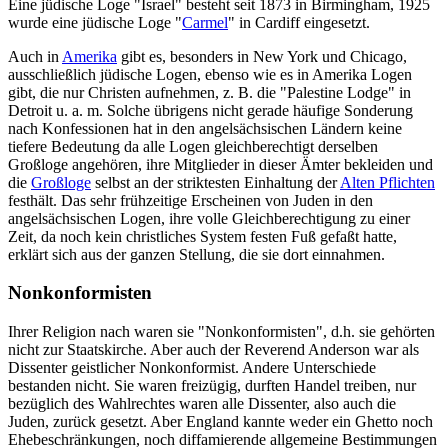
Eine jüdische Loge "Israel" besteht seit 1873 in Birmingham, 1925
wurde eine jüdische Loge "
Carmel
" in Cardiff eingesetzt.
Auch in
Amerika
gibt es, besonders in New York und Chicago,
ausschließlich jüdische Logen, ebenso wie es in Amerika Logen
gibt, die nur Christen aufnehmen, z. B. die "Palestine Lodge" in
Detroit u. a. m. Solche übrigens nicht gerade häufige Sonderung
nach Konfessionen hat in den angelsächsischen Ländern keine
tiefere Bedeutung da alle Logen gleichberechtigt derselben
Großloge angehören, ihre Mitglieder in dieser Ämter bekleiden und
die
Großloge
selbst an der striktesten Einhaltung der
Alten Pflichten
festhält. Das sehr frühzeitige Erscheinen von Juden in den
angelsächsischen Logen, ihre volle Gleichberechtigung zu einer
Zeit, da noch kein christliches System festen Fuß gefaßt hatte,
erklärt sich aus der ganzen Stellung, die sie dort einnahmen.
Nonkonformisten
Ihrer Religion nach waren sie "Nonkonformisten", d.h. sie gehörten
nicht zur Staatskirche. Aber auch der Reverend Anderson war als
Dissenter geistlicher Nonkonformist. Andere Unterschiede
bestanden nicht. Sie waren freizügig, durften Handel treiben, nur
bezüglich des Wahlrechtes waren alle Dissenter, also auch die
Juden, zurück gesetzt. Aber England kannte weder ein Ghetto noch
Ehebeschränkungen, noch diffamierende allgemeine Bestimmungen