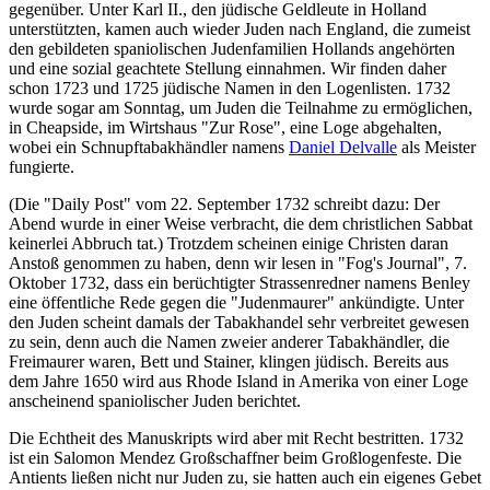
gegenüber. Unter Karl II., den jüdische Geldleute in Holland
unterstützten, kamen auch wieder Juden nach England, die zumeist
den gebildeten spaniolischen Judenfamilien Hollands angehörten
und eine sozial geachtete Stellung einnahmen. Wir finden daher
schon 1723 und 1725 jüdische Namen in den Logenlisten. 1732
wurde sogar am Sonntag, um Juden die Teilnahme zu ermöglichen,
in Cheapside, im Wirtshaus "Zur Rose", eine Loge abgehalten,
wobei ein Schnupftabakhändler namens
Daniel Delvalle
als Meister
fungierte.
(Die "Daily Post" vom 22. September 1732 schreibt dazu: Der
Abend wurde in einer Weise verbracht, die dem christlichen Sabbat
keinerlei Abbruch tat.) Trotzdem scheinen einige Christen daran
Anstoß genommen zu haben, denn wir lesen in "Fog's Journal", 7.
Oktober 1732, dass ein berüchtigter Strassenredner namens Benley
eine öffentliche Rede gegen die "Judenmaurer" ankündigte. Unter
den Juden scheint damals der Tabakhandel sehr verbreitet gewesen
zu sein, denn auch die Namen zweier anderer Tabakhändler, die
Freimaurer waren, Bett und Stainer, klingen jüdisch. Bereits aus
dem Jahre 1650 wird aus Rhode Island in Amerika von einer Loge
anscheinend spaniolischer Juden berichtet.
Die Echtheit des Manuskripts wird aber mit Recht bestritten. 1732
ist ein Salomon Mendez Großschaffner beim Großlogenfeste. Die
Antients ließen nicht nur Juden zu, sie hatten auch ein eigenes Gebet