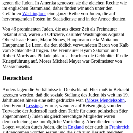
gegen die Juden. In Amerika genossen sie die gleichen Rechte wie
im englischen Stammland, daher finden wir auch unter den
Gefährten
Washingtons
eine ganze Reihe von Juden, die auf
hervorragenden Posten im Staatsdienste und in der Armee dienten.
Von 46 prominenten Juden, die aus dieser Zeit als Freimaurer
bekannt sind, waren 24 Offiziere, darunter Washingtons Adjutant
Oberst Isaac Frank, Major Nones, Hauptmann de la Motta und
Hauptmann Le Leon, die den tödlich verwundeten Baron von Kalb
vom Schlachtfeld trugen. Die Freimaurer Hyam Salomon und
Robert Morris aus Philadelphia u. a. brachten die Geldmittel für die
Kriegsführung auf, Moses Michael Mayer war Großmeister von
Massachusetts.
Deutschland
Anders lagen die Verhältnisse in Deutschland. Hier muß in Betracht
gezogen werden, daß die soziale Stellung des Juden bis weit ins 19.
Jahrhundert hinein eine sehr gedrückte war. (
Moses Mendelssohn
,
dem Freund
Lessings
, wurde, wenn er auf Reisen ging, von der
Torwache der Judenzoll nach dem Tarife für einen polnischen Stier
abgenommen!) Juden als gleichberechtigte Mitglieder waren
demnach eine ganz unmögliche Vorstellung. Aber die deutschen
Logen wurden durch Juden, die in
England
oder auch in
Frankreich
aufgenommen worden waren und die sich zum Besuch meldeten,