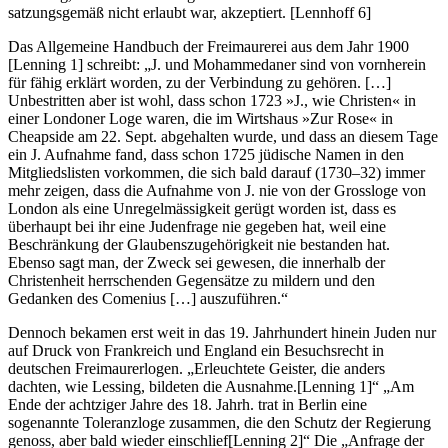
satzungsgemäß nicht erlaubt war, akzeptiert. [Lennhoff 6]
Das Allgemeine Handbuch der Freimaurerei aus dem Jahr 1900
[Lenning 1] schreibt: „J. und Mohammedaner sind von vornherein
für fähig erklärt worden, zu der Verbindung zu gehören. […]
Unbestritten aber ist wohl, dass schon 1723 »J., wie Christen« in
einer Londoner Loge waren, die im Wirtshaus »Zur Rose« in
Cheapside am 22. Sept. abgehalten wurde, und dass an diesem Tage
ein J. Aufnahme fand, dass schon 1725 jüdische Namen in den
Mitgliedslisten vorkommen, die sich bald darauf (1730–32) immer
mehr zeigen, dass die Aufnahme von J. nie von der Grossloge von
London als eine Unregelmässigkeit gerügt worden ist, dass es
überhaupt bei ihr eine Judenfrage nie gegeben hat, weil eine
Beschränkung der Glaubenszugehörigkeit nie bestanden hat.
Ebenso sagt man, der Zweck sei gewesen, die innerhalb der
Christenheit herrschenden Gegensätze zu mildern und den
Gedanken des Comenius […] auszuführen.“
Dennoch bekamen erst weit in das 19. Jahrhundert hinein Juden nur
auf Druck von Frankreich und England ein Besuchsrecht in
deutschen Freimaurerlogen. „Erleuchtete Geister, die anders
dachten, wie Lessing, bildeten die Ausnahme.[Lenning 1]“ „Am
Ende der achtziger Jahre des 18. Jahrh. trat in Berlin eine
sogenannte Toleranzloge zusammen, die den Schutz der Regierung
genoss, aber bald wieder einschlief[Lenning 2]“ Die „Anfrage der