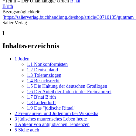
*Teil II – Der Unabhängige Orden
B'nai
B'rith
Bezugsmöglichkeit:
[
https://salierverlag.buchhandlung.de/shop/article/30710135/guntra
Salier Verlag
]
Inhaltsverzeichnis
1
Juden
1.1
Nonkonformisten
1.2
Deutschland
1.3
Toleranzlogen
1.4
Besuchsrecht
1.5
Die Haltung der deutschen Großlogen
1.6
Der Anteil der Juden in der Freimaurerei
1.7
B'nai B'rith
1.8
Ludendorff
1.9
Das "jüdische Ritual"
2
Freimaurerei und Judentum bei Wikipedia
3
jüdisches maurerisches Leben heute
4
Abkehr von antijüdischen Tendenzen
5
Siehe auch