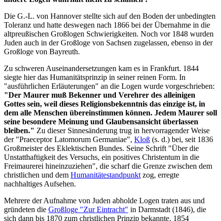
Die G.-L. von Hannover stellte sich auf den Boden der unbedingten
Toleranz und hatte deswegen nach 1866 bei der Übernahme in die
altpreußischen Großlogen Schwierigkeiten. Noch vor 1848 wurden
Juden auch in der Großloge von Sachsen zugelassen, ebenso in der
Großloge von Bayreuth.
Zu schweren Auseinandersetzungen kam es in Frankfurt. 1844
siegte hier das Humanitätsprinzip in seiner reinen Form. In
"ausführlichen Erläuterungen" an die Logen wurde vorgeschrieben:
"Der Maurer muß Bekenner und Verehrer des alleinigen
Gottes sein, weil dieses Religionsbekenntnis das einzige ist, in
dem alle Menschen übereinstimmen können. Jedem Maurer soll
seine besondere Meinung und Glaubensansicht überlassen
bleiben."
Zu dieser Sinnesänderung trug in hervorragender Weise
der "Praeceptor Latomorum Germaniae",
Kloß
(s. d.) bei, seit 1836
Großmeister des Eklektischen Bundes. Seine Schrift "Über die
Unstatthaftigkeit des Versuchs, ein positives Christentum in die
Freimaurerei hineinzuziehen", die scharf die Grenze zwischen dem
christlichen und dem
Humanitätestandpunkt
zog, erregte
nachhaltiges Aufsehen.
Mehrere der Aufnahme von Juden abholde Logen traten aus und
gründeten die
Großloge "Zur Eintracht"
in Darmstadt (1846), die
sich dann bis 1870 zum christlichen Prinzip bekannte. 1854